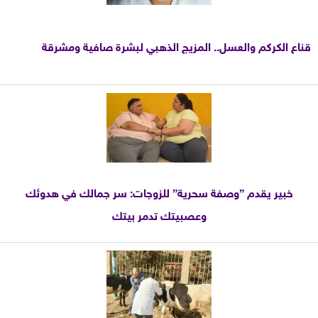
قناع الكركم والعسل.. المزيج الذهبي لبشرة صافية ومشرقة
خبير يقدم ”وصفة سحرية” للزوجات: سر جمالك في هدوئك
وعصبيتك تدمر بيتك