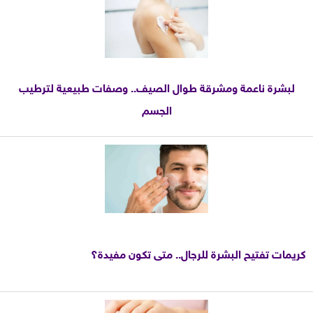
لبشرة ناعمة ومشرقة طوال الصيف.. وصفات طبيعية لترطيب
الجسم
كريمات تفتيح البشرة للرجال.. متى تكون مفيدة؟