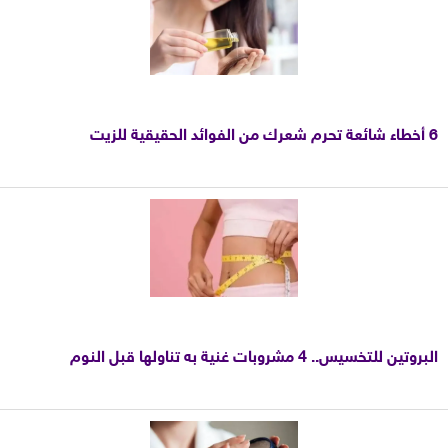
6 أخطاء شائعة تحرم شعرك من الفوائد الحقيقية للزيت
البروتين للتخسيس.. 4 مشروبات غنية به تناولها قبل النوم