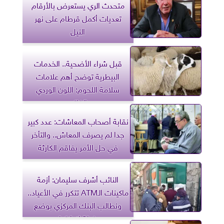
متحدث الري يستعرض بالأرقام
تعديات أكمل قرطام على نهر
النيل
قبل شراء الأضحية.. الخدمات
البيطرية توضح أهم علامات
سلامة اللحوم: اللون الوردي
الفاتح
نقابة أصحاب المعاشات: عدد كبير
جدا لم يصرف المعاش.. والتأخر
في حل الأمر يفاقم الكارثة
النائب أشرف سليمان: أزمة
ماكينات الـATM تتكرر في الأعياد..
ونطالب البنك المركزي بوضع
خطة لإدارتها