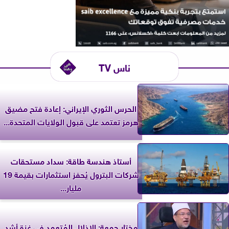
ناس TV
الحرس الثوري الإيراني: إعادة فتح مضيق
هرمز تعتمد على قبول الولايات المتحدة...
أستاذ هندسة طاقة: سداد مستحقات
شركات البترول يُحفز استثمارات بقيمة 19
مليار...
مختار جمعة: الإذلال المُتعمد في غزة أشد