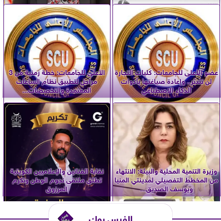
عضو الأعلى للجامعات: كليات التجارة
الأعلى للجامعات: خطة زمنية من 3
لن تندثر.. وإعادة صياغتها بأدوات
مراحل لتطبيق نظام الساعات
الذكاء الاصطناعي
المعتمدة والتخصصات...
وزيرة التنمية المحلية والبيئة: الانتهاء
نقابة الفنانين والإعلاميين الكويتية
من المخطط التفصيلي لمدينتي المنيا
تطلق ملتقى نجوم الوطن وتكرم
ويوسف الصديق...
المرزوق
الفيس بوك