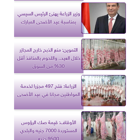
وزير الزراعة يهنئ الرئيس السيسي
بمناسبة عيد الأضحى المبارك
التموين: منع الذبح خارج المجازر
خلال العيد.. واللحوم بالمنافذ أقل
30% من السوق
الزراعة: فتح 497 مجزرا لخدمة
المواطنين مجانا في عيد الأضحى
الأوقاف: قيمة صك الرؤوس
المستوردة 7000 جنيه والبلدي
9500 جنيه