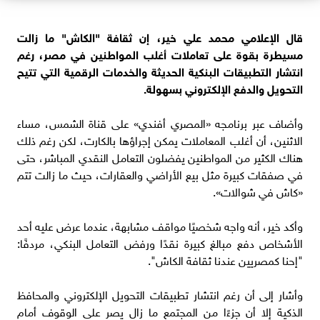
قال الإعلامي محمد علي خير، إن ثقافة "الكاش" ما زالت
مسيطرة بقوة على تعاملات أغلب المواطنين في مصر، رغم
انتشار التطبيقات البنكية الحديثة والخدمات الرقمية التي تتيح
التحويل والدفع الإلكتروني بسهولة.
وأضاف عبر برنامجه «المصري أفندي» على قناة الشمس، مساء
الاثنين، أن أغلب المعاملات يمكن إجراؤها بالكارت، لكن رغم ذلك
هناك الكثير من المواطنين يفضلون التعامل النقدي المباشر، حتى
في صفقات كبيرة مثل بيع الأراضي والعقارات، حيث ما زالت تتم
«كاش في شوالات».
وأكد خير، أنه واجه شخصيًا مواقف مشابهة، عندما عرض عليه أحد
الأشخاص دفع مبالغ كبيرة نقدًا ورفض التعامل البنكي، مردفًا:
"إحنا كمصريين عندنا ثقافة الكاش".
وأشار إلى أن رغم انتشار تطبيقات التحويل الإلكتروني والمحافظ
الذكية إلا أن جزءًا من المجتمع ما زال يصر على الوقوف أمام