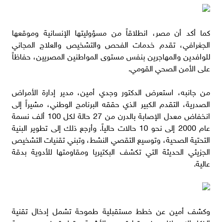
كما أكد أن مصر، انطلاقاً من مسؤوليتها الإنسانية وموقعها
الجغرافي، تقدم خدمات الفحص والتشخيص والعلاج المجاني
للوافدين والمهاجرين بنفس مستوى المواطنين المصريين، حفاظاً
على الأمن الصحي القومي.
من جانبه، استعرض الدكتور وجدي أمين، مدير إدارة الأمراض
الصدرية، التقدم الكبير الذي حققه البرنامج الوطني، مشيراً إلى
انخفاض معدل الإصابة بالدرن من 27 حالة لكل 100 ألف نسمة
عام 2000 إلى نحو 10 حالات حالياً. وأرجع ذلك إلى تطوير البنية
التحتية الصحية، وتوسيع التقصي النشط، وتبني تقنيات التشخيص
الجزيئي الحديثة التي تكشف البكتيريا ومقاومتها للأدوية بدقة
عالية.
وكشف أمين عن خطط مستقبلية طموحة تشمل إدخال تقنية
الذكاء الاصطناعي في قراءة صور الأشعة، وتطبيق فحص مسحة