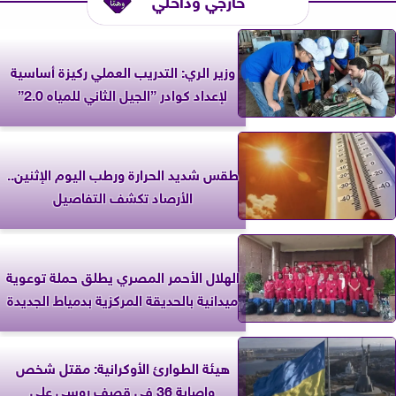
وزير الري: التدريب العملي ركيزة أساسية
لإعداد كوادر ”الجيل الثاني للمياه 2.0”
طقس شديد الحرارة ورطب اليوم الإثنين..
الأرصاد تكشف التفاصيل
الهلال الأحمر المصري يطلق حملة توعوية
ميدانية بالحديقة المركزية بدمياط الجديدة
هيئة الطوارئ الأوكرانية: مقتل شخص
وإصابة 36 في قصف روسي على