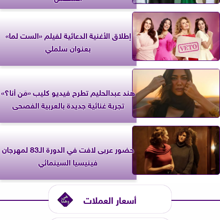
إطلاق الأغنية الدعائية لفيلم «الست لما»
بعنوان سلملي
هند عبدالحليم تطرح فيديو كليب «مَن أنا؟»
تجربة غنائية جديدة بالعربية الفصحى
حضور عربى لافت في الدورة الـ83 لمهرجان
فينيسيا السينمائي
أسعار العملات