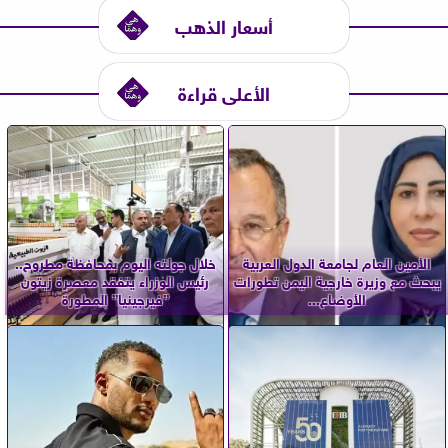
أسعار الذهب
الأعلى قراءة
الأمين العام لجامعة الدول العربية
خلال جولته اليوم بمحافظة مطروح..
يبحث مع وزيرة خارجية اليمن تطورات
رئيس الوزراء يتفقد معصرة زيتون
الأوضاع...
”فيرجينيا” المطورة