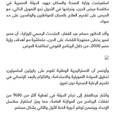
استعرضت وزارة الصحة والسكان جهود الدولة المصرية في
مكافحة مرض الدرن، ونجاحها في التحول نحو التمويل الذاتي، مع
الحرص على تقديم العلاج بالمجان للمواطنين والوافدين على حد
سواء.
وأكد الدكتور حسام عبد الغفار، المتحدث الرسمي للوزارة، أن مصر
تسير بخطى ممنهجة للقضاء على الدرن، متماشية مع أهداف رؤية
مصر 2030، من خلال البرنامج القومي لمكافحة المرض.
وأوضح أن الاستراتيجية الوطنية تقوم على ركيزتين أساسيتين:
تحقيق السيادة التمويلية والاستدامة، والالتزام بالبعد الإنساني في
تقديم الرعاية الصحية دون تمييز.
وأشار عبدالغفار إلى نجاح الدولة في تغطية أكثر من 95% من
نفقات البرنامج من الموازنة العامة، مما يعزز استقرار سلاسل
الإمداد ويضمن توافر أدوية الخط الأول والثاني بشكل مستمر.