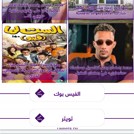
محمد رمضان يتصدر قائمة الأغاني
شهادات ادخار بنك CIB.. أفضل
الأكثر رواجا على يوتيوب بأغنية
خيارات الادخار بعوائد تنافسية
«حبيبي أنا...
بطولة يسرا.. فيلم ”الست لما”
محمد رمضان يعلن تفاصيل مسلسله
ينطلق في دور العرض 19 أغسطس
«عشماوي» في رمضان المقبل
الجاري
الفيس بوك
تويتر
Tweets by