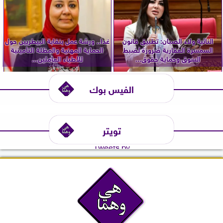
النائبة ولاء الصبان: تطبيق قانون
غدا.. ورشة عمل بنقابة البيطريين حول
السمسرة العقارية ضرورة لضبط
الحماية المهنية والمظلة التأمينية
السوق وحماية حقوق...
للأطباء العاملين...
الفيس بوك
تويتر
Tweets by