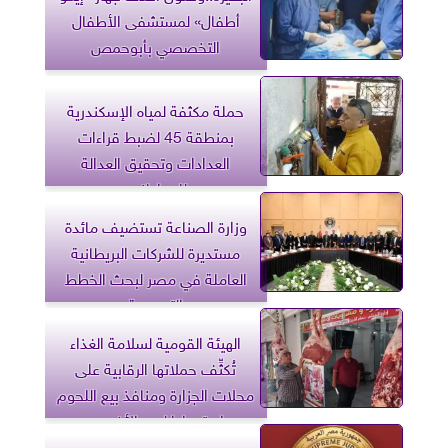
أطفال» لمستشفى الأطفال
التخصصي بأبوحمص
حملة مكثفة لمياه الإسكندرية
بمنطقة 45 لضبط قراءات
العدادات وتحقيق العدالة
للمواطنين
وزارة الصناعة تستضيف مائدة
مستديرة للشركات البريطانية
العاملة في مصر لبحث الخطط
التوسعية
الهيئة القومية لسلامة الغذاء
تُكثِّف حملاتها الرقابية على
محلات الجزارة ومنافذ بيع اللحوم
استعدادا لعيد الأضحى