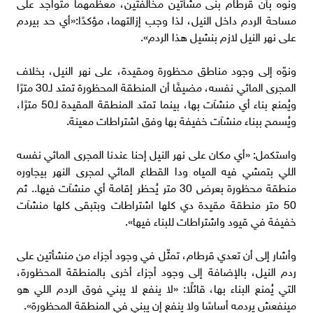
ونوه بأن قرطام بنى مشأتين مخالفتين، معظمهما متواجد على
مساحة الردم داخل النيل، لذا وجب إزالتهما، مؤكدًا:«أي حد بيردم
على نهر النيل لازم بنشيل هذا الردم».
ونوّه إلى وجود مناطق محظورة ومقيدة، على نهر النيل، بخلاف
المجرى المائي نفسه، مضيفًا أن المنطقة المحظورة تمتد لـ30 مترًا
ويُمنع بناء أي منشآت بها، بينما تمتد المنطقة المقيدة لـ50 مترًا،
ويُسمح ببناء منشآت خفيفة بها وفق اشتراطات معينة.
واستكمل: «أي مكان على نهر النيل إحنا عندنا المجرى المائي نفسه
اللي بتمشي فيه المياه ودا القطاع المائي لمجرى النهر بيجاوره
منطقة محظورة بعرض 30 متر يُحظر إقامة أي منشآت فيها.. ثم
50 متر منطقة مقيدة دي كلها اشتراطات وبتبقى كلها منشآت
خفيفة في قيود واشتراطات للبناء فيها».
وأشار إلى أن تعدي قرطام، تمثّل في وجود أجزاء من منشأتين على
ردم النيل، بالإضافة إلى وجود أجزاء أخرى بالمنطقة المحظورة،
التي يُمنع البناء بها، قائلًا: «لا ينفع لا يبني فوق الردم اللي هو
مينفعش يردمه أساسًا ولا ينفع إن يبني في المنطقة المحظورة».