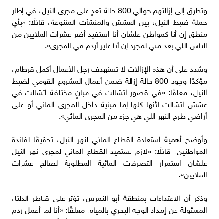
وتطرق إلى إزالتهم حوالي 800 حالة تعدٍ على مجرى النيل، في إطار
حملة ضبط النيل، بين العشش والمنشآت المتنوعة، قائلًا: «بأي
منطق إن أنا كمواطن علشان أنا استفيد أضر عشرات الملايين من
الناس اللي بعد مني لمجرد إن أنا عايز أردم في المجرى».
وشدد على أن هذه الإزالات لا تستهدف رجل الأعمال أكمل قرطام،
مؤكدًا وجود 800 حالة إزالة ضمن أعمال المشروع القومي لضبط
النيل، معلقًا: «في قصور اتشالت في مبانٍ مختلفة اتشالت في
عشش اتشالت لأنها كلها إما مبنية داخل المجرى المائي أو على
أراضي طرح النهر اللي هي جزء من المجرى المائي».
وأوضح أهمية استعادة القطاع المائي لنهر النيل، تحقيقًا لفائدة
المواطنين، قائلًا: «لازم نستعيد القطاع المائي لمجرى نهر النيل
علشان استمرار التصرفات المائية المطلوبة لصالح عشرات
الملايين».
وذكر أن الاعتداءات بمنطقة أبو النمرس، تؤثر على قناطر الدلتا،
المسئولة عن إمداد الوجه البحري بالمياه، معلقًا: «أنا لما أعمل ردم