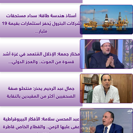
أستاذ هندسة طاقة: سداد مستحقات
شركات البترول يُحفز استثمارات بقيمة 19
مليار...
مختار جمعة: الإذلال المُتعمد في غزة أشد
قسوة من الموت.. والعجز الدولي...
جمال عبد الرحيم يحذر: منتحلو صفة
الصحفيين أكثر من المقيدين بالنقابة
عبد المحسن سلامة: الأفكار البيروقراطية
عفى عليها الزمن.. والقطاع الخاص قاطرة