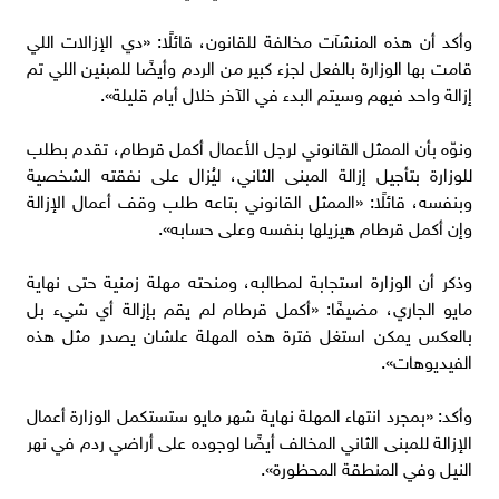
وأكد أن هذه المنشآت مخالفة للقانون، قائلًا: «دي الإزالات اللي
قامت بها الوزارة بالفعل لجزء كبير من الردم وأيضًا للمبنين اللي تم
إزالة واحد فيهم وسيتم البدء في الآخر خلال أيام قليلة».
ونوّه بأن الممثل القانوني لرجل الأعمال أكمل قرطام، تقدم بطلب
للوزارة بتأجيل إزالة المبنى الثاني، ليُزال على نفقته الشخصية
وبنفسه، قائلًا: «الممثل القانوني بتاعه طلب وقف أعمال الإزالة
وإن أكمل قرطام هيزيلها بنفسه وعلى حسابه».
وذكر أن الوزارة استجابة لمطالبه، ومنحته مهلة زمنية حتى نهاية
مايو الجاري، مضيفًا: «أكمل قرطام لم يقم بإزالة أي شيء بل
بالعكس يمكن استغل فترة هذه المهلة علشان يصدر مثل هذه
الفيديوهات».
وأكد: «بمجرد انتهاء المهلة نهاية شهر مايو ستستكمل الوزارة أعمال
الإزالة للمبنى الثاني المخالف أيضًا لوجوده على أراضي ردم في نهر
النيل وفي المنطقة المحظورة».