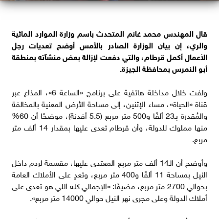
قال المهندس محمد غانم المتحدث باسم وزارة الموارد المائية
والري، إن بيان الوزارة الصادر بالأمس أوضح تعديات رجل
الأعمال أكمل قرطام، والتي دفعت لإزالة بعض منشآته بمنطقة
أبو النمرس بمحافظة الجيزة.
ولفت خلال مداخلة هاتفية على برنامج «الساعة 6»، المذاع عبر
قناة «الحياة»، مساء الإثنين، إلى مساحة الأرض المعنية بالمخالفة
والمُقدرة بـ23 ألفًا و500 متر مربع (5.5 أفدنة)، موضحًا أن 60%
منها مملوك للدولة، وأن قرطام تعدى عليها بمقدار 14 ألف متر
مربع.
وأوضح أن الـ14 ألف متر مربع المعتدى عليها، مقسمة لردم داخل
النيل بمساحة 11 ألفًا و400 متر مربع، وتعدٍ على الأملاك العامة
بحوالي 2700 متر مربع، مضيفًا: «الإجمالي كله اللي هو تعدى على
أملاك الدولة وعلى مجرى نهر النيل حوالي 14000 متر مربع».