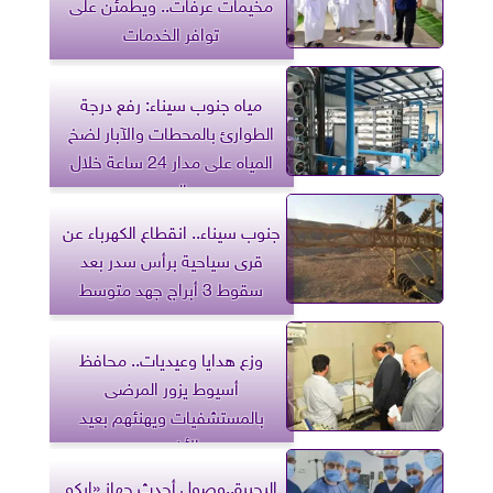
مخيمات عرفات.. ويطمئن على
توافر الخدمات
مياه جنوب سيناء: رفع درجة
الطوارئ بالمحطات والآبار لضخ
المياه على مدار 24 ساعة خلال
العيد
جنوب سيناء.. انقطاع الكهرباء عن
قرى سياحية برأس سدر بعد
سقوط 3 أبراج جهد متوسط
وزع هدايا وعيديات.. محافظ
أسيوط يزور المرضى
بالمستشفيات ويهنئهم بعيد
الأضحى
البحيرة..وصول أحدث جهاز «إيكو