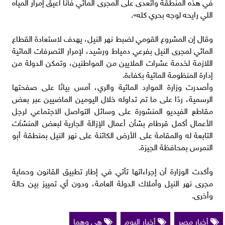
في هذه المنطقة واتعدى على المجرى المائي فأنا أعيق إمرار المياه
اللي رايحه لوجه بحري كله».
وقال إن المشروع القومي لضبط نهر النيل، يهدف لاستعادة القطاع
المائي لمجرى النيل بفرعي دمياط ورشيد، لإمرار التصرفات المائية
اللازمة لخدمة عشرات الملايين من المواطنين، وتمكن الدولة من
إدارة المنظومة المائية بكفاءة.
وأصدرت وزارة الموارد المائية والري، أمس بيانًا على صفحتها
الرسمية، ردًا على ما تم تداوله خلال اليومين الماضيين عبر بعض
مقاطع الفيديو المنشورة على وسائل التواصل الاجتماعي لرجل
الأعمال أكمل قرطام بشأن أعمال الإزالة الجارية لبعض المنشآت
التابعة له والمقامة على الأرض الكائنة على نهر النيل بمنطقة أبو
النمرس بمحافظة الجيزة.
وأكدت الوزارة أن إجراءاتها تأتي في إطار تطبيق القانون وحماية
مجرى نهر النيل وأملاك الدولة العامة، ودون أي تمييز بين حالة
وأخرى.
أخبار مصر
أخبار اليوم
هي وهما