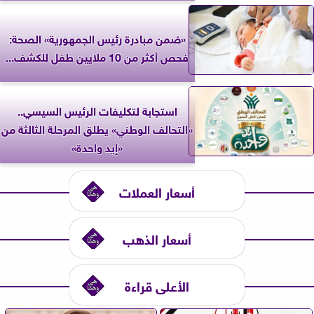
«ضمن مبادرة رئيس الجمهورية» الصحة:
فحص أكثر من 10 ملايين طفل للكشف...
استجابة لتكليفات الرئيس السيسي..
«التحالف الوطني» يطلق المرحلة الثالثة من
«إيد واحدة»
أسعار العملات
أسعار الذهب
الأعلى قراءة