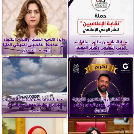
وزيرة التنمية المحلية والبيئة: الانتهاء
نقابة الإعلاميين تطلق حملة لنشر
من المخطط التفصيلي لمدينتي المنيا
الوعي الإعلامي وتعزيز المهنية
ويوسف الصديق...
نقابة الفنانين والإعلاميين الكويتية
مصر للطيران تُسير رحلات خاصة من
تطلق ملتقى نجوم الوطن وتكرم
الجزائر وإيطاليا لدعم السياحة في
المرزوق
شرم...