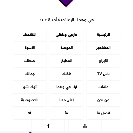
هي وهما، الإعلامية أميرة عبيد
الرئيسية
خارجي وداخلي
الاقتصاد
المشاهير
الموضة
الأسرة
الأبراج
المطبخ
صحتك
ناس TV
طفلك
جمالك
ملفات
آراء هي وهما
توك شو
من نحن
اعلن معنا
الخصوصية
اتصل بنا



