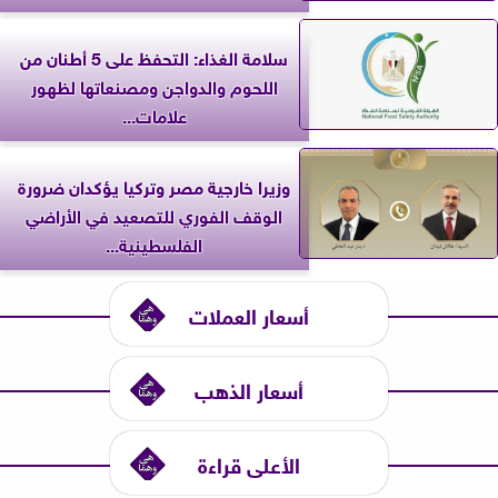
سلامة الغذاء: التحفظ على 5 أطنان من
اللحوم والدواجن ومصنعاتها لظهور
علامات...
وزيرا خارجية مصر وتركيا يؤكدان ضرورة
الوقف الفوري للتصعيد في الأراضي
الفلسطينية...
أسعار العملات
أسعار الذهب
الأعلى قراءة