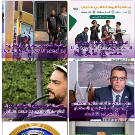
البنك الأهلي المصري يتيح فتح
ضبط المتهمين بسرقة دراجة نارية
الحسابات والمحافظ الإلكترونية مجانًا
حال توقفها أمام مستشفى بالقاهرة
بمناسبة اليوم العالمي...
هاني حليم: قرارات تطوير تخصيص
حسن الشافعي يثير التساؤلات حول
الأراضي الصناعية تعزز الاستثمار
تعاون غنائي جديد مع محمد حماقي
وتدعم نمو الاقتصاد