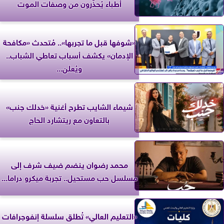
أطباء يُحذّرون من وصفات الموت
«شوفها قبل ما تجربها».. مُتحدث «مكافحة
الإدمان» يكشف أسباب تعاطي الشباب..
ويُعلن...
شيماء الشايب تطرح أغنية «خدلك جنب»
بالتعاون مع ريتشارد الحاج
محمد رضوان ينضم ضيف شرف إلى
مسلسل حب مستحيل.. تجربة ميكرو دراما...
«التعليم العالي» تُطلق سلسلة إنفوجرافات