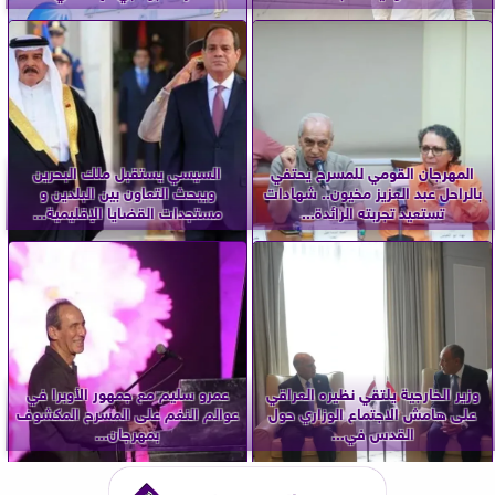
المهرجان القومي للمسرح يحتفي
السيسي يستقبل ملك البحرين
بالراحل عبد العزيز مخيون.. شهادات
ويبحث التعاون بين البلدين و
تستعيد تجربته الرائدة...
مستجدات القضايا الإقليمية...
وزير الخارجية يلتقي نظيره العراقي
عمرو سليم مع جمهور الأوبرا في
على هامش الاجتماع الوزاري حول
عوالم النغم على المسرح المكشوف
القدس في...
بمهرجان...