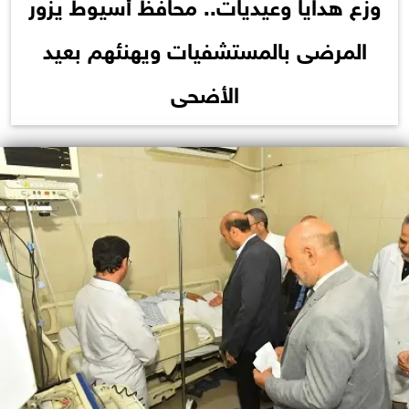
وزع هدايا وعيديات.. محافظ أسيوط يزور
المرضى بالمستشفيات ويهنئهم بعيد
الأضحى