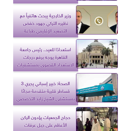
وزير الخارجية يبحث هاتفياً مع
نظيره التركي جهود خفض
التصعيد الإقليمي طباعة
استعدادًا للعيد.. رئيس جامعة
القاهرة يوجه برفع درجات
الاستعداد القصوى بمستشفيات
الجامعة
الصحة: خبير إسباني يجري 3
قساطر قلبية متقدمة مجانًا
بمستشفى الشيخ زايد التخصصي
حجاج الجمعيات يؤدون الركن
الأعظم على جبل عرفات