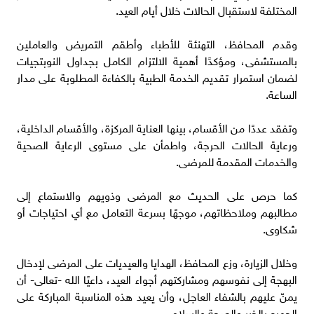
المختلفة لاستقبال الحالات خلال أيام العيد.
وقدم المحافظ، التهنئة للأطباء وأطقم التمريض والعاملين
بالمستشفى، ومؤكدًا أهمية الالتزام الكامل بجداول النوبتجيات
لضمان استمرار تقديم الخدمة الطبية بالكفاءة المطلوبة على مدار
الساعة.
وتفقد عددًا من الأقسام، بينها العناية المركزة، والأقسام الداخلية،
ورعاية الحالات الحرجة، واطمأن على مستوى الرعاية الصحية
والخدمات المقدمة للمرضى.
كما حرص على الحديث مع المرضى وذويهم والاستماع إلى
مطالبهم وملاحظاتهم، موجهًا بسرعة التعامل مع أي احتياجات أو
شكاوى.
وخلال الزيارة، وزع المحافظ، الهدايا والعيديات على المرضى لإدخال
البهجة إلى نفوسهم ومشاركتهم أجواء العيد، داعيًا الله -تعالى- أن
يمنّ عليهم بالشفاء العاجل، وأن يعيد هذه المناسبة المباركة على
الجميع بالخير والصحة والسلام.