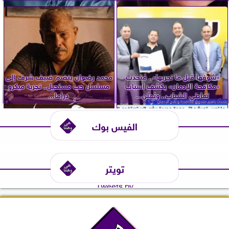
«شوفها قبل ما تجربها».. مُتحدث
محمد رضوان ينضم ضيف شرف إلى
«مكافحة الإدمان» يكشف أسباب
مسلسل حب مستحيل.. تجربة ميكرو
تعاطي الشباب.. ويُعلن...
دراما...
الفيس بوك
تويتر
Tweets by