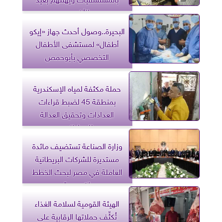
الأضحى
البحيرة..وصول أحدث جهاز «إيكو
أطفال» لمستشفى الأطفال
التخصصي بأبوحمص
حملة مكثفة لمياه الإسكندرية
بمنطقة 45 لضبط قراءات
العدادات وتحقيق العدالة
للمواطنين
وزارة الصناعة تستضيف مائدة
مستديرة للشركات البريطانية
العاملة في مصر لبحث الخطط
التوسعية
الهيئة القومية لسلامة الغذاء
تُكثِّف حملاتها الرقابية على