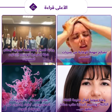
الأعلى قراءة
وزارة العمل والمنظمة الدولية تبحثان
نصائح مهمة للوقاية من ضربات
خطة تنفيذية لتوسيع التعاون
الشمس
المشترك
وفاة سونيا كمال مذيعة القناة
علاج السرطان بـ «بيكربونات
الثالثة.. وتشييع الجنازة عقب صلاة
الصوديوم».. أطباء يُحذّرون من
الظهر من...
وصفات الموت