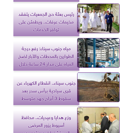
رئيس بعثة حج الجمعيات يتفقد
مخيمات عرفات.. ويطمئن على
توافر الخدمات
مياه جنوب سيناء: رفع درجة
الطوارئ بالمحطات والآبار لضخ
المياه على مدار 24 ساعة خلال
العيد
جنوب سيناء.. انقطاع الكهرباء عن
قرى سياحية برأس سدر بعد
سقوط 3 أبراج جهد متوسط
وزع هدايا وعيديات.. محافظ
أسيوط يزور المرضى
بالمستشفيات ويهنئهم بعيد