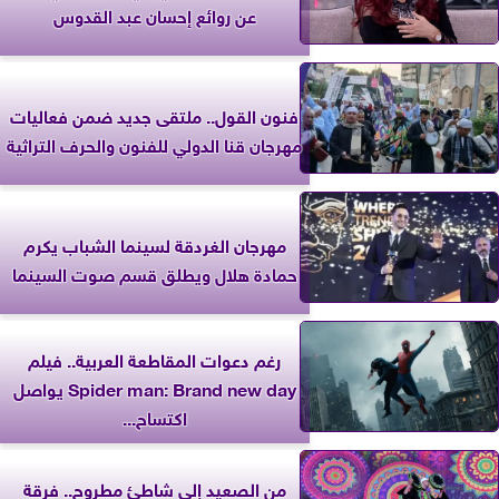
عن روائع إحسان عبد القدوس
فنون القول.. ملتقى جديد ضمن فعاليات
مهرجان قنا الدولي للفنون والحرف التراثية
مهرجان الغردقة لسينما الشباب يكرم
حمادة هلال ويطلق قسم صوت السينما
رغم دعوات المقاطعة العربية.. فيلم
Spider man: Brand new day يواصل
اكتساح...
من الصعيد إلى شاطئ مطروح.. فرقة