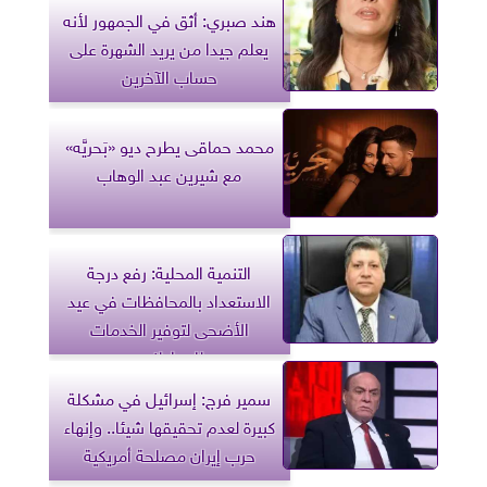
هند صبري: أثق في الجمهور لأنه
يعلم جيدا من يريد الشهرة على
حساب الآخرين
محمد حماقى يطرح ديو «بَحريَّه»
مع شيرين عبد الوهاب
التنمية المحلية: رفع درجة
الاستعداد بالمحافظات في عيد
الأضحى لتوفير الخدمات
للمواطنين
سمير فرج: إسرائيل في مشكلة
كبيرة لعدم تحقيقها شيئا.. وإنهاء
حرب إيران مصلحة أمريكية