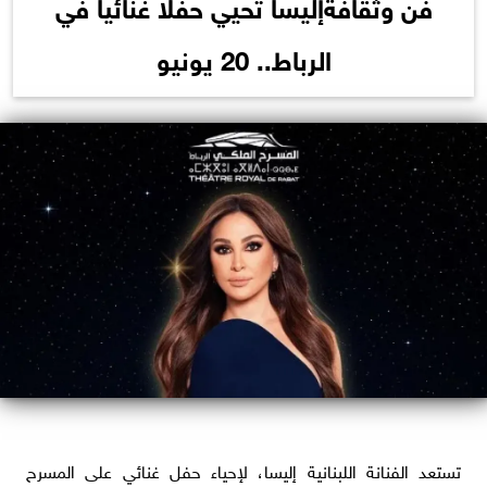
فن وثقافةإليسا تحيي حفلا غنائيا في
الرباط.. 20 يونيو
تستعد الفنانة اللبنانية إليسا، لإحياء حفل غنائي على المسرح