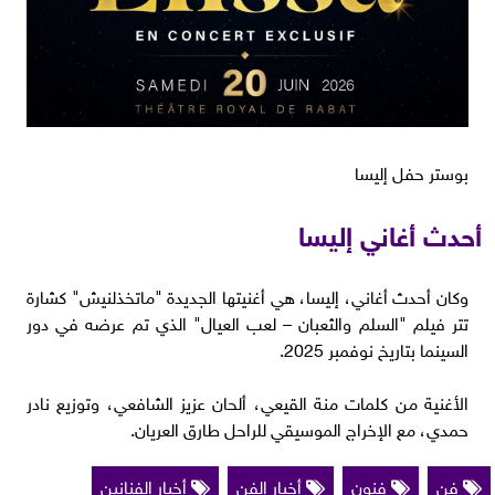
بوستر حفل إليسا
أحدث أغاني إليسا
وكان أحدث أغاني، إليسا، هي أغنيتها الجديدة "ماتخذلنيش" كشارة
تتر فيلم "السلم والثعبان – لعب العيال" الذي تم عرضه في دور
السينما بتاريخ نوفمبر 2025.
الأغنية من كلمات منة القيعي، ألحان عزيز الشافعي، وتوزيع نادر
حمدي، مع الإخراج الموسيقي للراحل طارق العريان.
فن
فنون
أخبار الفن
أخبار الفنانين