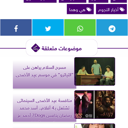
أخبار النجوم
هي وهما
موضوعات متعلقة
مسرح السلام يراهن على
”التياترو” في موسم عيد الأضحى
منافسة عيد الأضحى السينمائى
تشتعل بـ4 أفلام.. أسد محمد
رمضان ينافس 7Dogs أحمد عز
وكريم عبدالعزيز