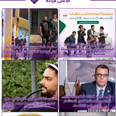
البنك الأهلي المصري يتيح فتح
ضبط المتهمين بسرقة دراجة نارية
الحسابات والمحافظ الإلكترونية مجانًا
حال توقفها أمام مستشفى بالقاهرة
بمناسبة اليوم العالمي...
هاني حليم: قرارات تطوير تخصيص
حسن الشافعي يثير التساؤلات حول
الأراضي الصناعية تعزز الاستثمار
تعاون غنائي جديد مع محمد حماقي
وتدعم نمو الاقتصاد