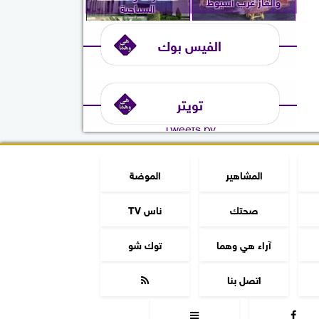
والغاز غرب أسيوط
السياحية
الفيس بوك
تويتر
Tweets by
المشاهير
الموضة
صحتك
ناس TV
آراء هي وهما
توك شو
اتصل بنا


