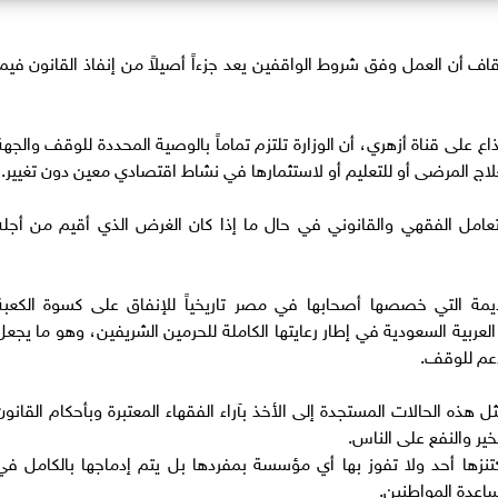
قاف أن العمل وفق شروط الواقفين يعد جزءاً أصيلاً من إنفاذ القانون فيما
 على قناة أزهري، أن الوزارة تلتزم تماماً بالوصية المحددة للوقف والجهة
لاج المرضى أو للتعليم أو لاستثمارها في نشاط اقتصادي معين دون تغيير.
تعامل الفقهي والقانوني في حال ما إذا كان الغرض الذي أقيم من أجله
ديمة التي خصصها أصحابها في مصر تاريخياً للإنفاق على كسوة الكعبة
ة العربية السعودية في إطار رعايتها الكاملة للحرمين الشريفين، وهو ما يجعل
أعم للوقف.
 هذه الحالات المستجدة إلى الأخذ بآراء الفقهاء المعتبرة وبأحكام القانون
خير والنفع على الناس.
نزها أحد ولا تفوز بها أي مؤسسة بمفردها بل يتم إدماجها بالكامل في
عدة المواطنين.