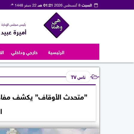
هـ
السبت
8 أغسطس 2026
01:21 صـ
22 صفر 1448
رئيس مجلس الإدارة
أميرة عبيد
الرئيسية
خارجي وداخلي
ال
ناس TV
”متحدث الأوقاف” يكشف مفاج
ا