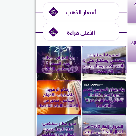
أسعار الذهب
الأعلى قراءة
زة
المصرية للمطارات:
برج الميزان.. حظك
سفنكس يستقبل حتى 5
اليوم الجمعة 7
آلاف راكب يوميًا ويخدم
أغسطس 2026
28 وجهة...
بنك قناة السويس يُقدم
ارتفاع الرطوبة
تجربة سفر مُتكاملة
واضطراب الأمواج
لحاملي بطاقات Visa
مستمر.. تحذير من
الائتمانية
الطقس الأيام القادمة
مدير مطار سفنكس:
البترول: إنجاز 60% من
خطة للربط بجميع
أعمال البحث عن الزيت
المطارات والمقاصد