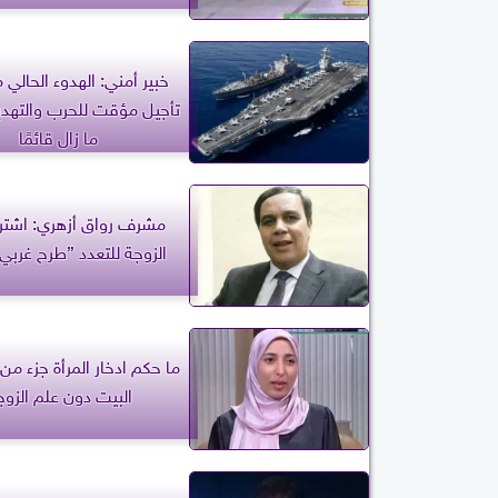
خبير أمني: الهدوء الحالي م
تأجيل مؤقت للحرب والتهدي
ما زال قائمًا
مشرف رواق أزهري: اشتر
الزوجة للتعدد ”طرح غربي
ما حكم ادخار المرأة جزء 
البيت دون علم الزو