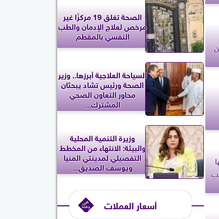
الصحة تغلق 19 مركزًا غير
مرخص لعلاج الإدمان والطب
النفسي بالمقطم
ن
السياحة العلاجية أبرزها.. وزير
الصحة ورئيس تشاد يبحثان
محاور التعاون الصحي
المشترك...
وزيرة التنمية المحلية
والبيئة: الانتهاء من المخطط
التفصيلي لمدينتي المنيا
ا
ويوسف الصديق...
يب
أسعار العملات