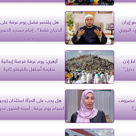
ع إيران
هل يقتصر فضل يوم عرفة على
د النووي
الحجاج فقط؟.. إمام مسجد الحسي
يجيب
اط إذن
أزهري: يوم عرفة فرصة إيمانية
 دخيل”
عظيمة تُستغل بالفيمتو ثانية
من مصروف
هل يجب على المرأة استئذان زوجه
ج؟
لصيام يوم عرفة.. أمينة الفتوى تج