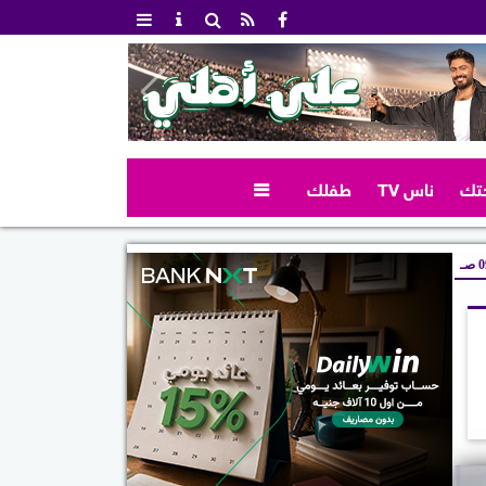
تك
ناس TV
طفلك

صـ