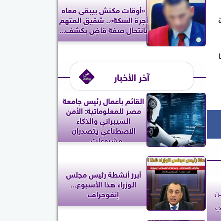
«أوقات مكنش بيبقى معاه
أجرة السكة».. شقيق المتهم
بانتحال صفة قاضٍ يكشف...
آخر الأخبار
القائم بأعمال رئيس جامعة
مصر للمعلوماتية: الأمن
السيبراني والذكاء
الاصطناعي يتصدران
مشروعات...
أبرز أنشطة رئيس مجلس
الوزراء هذا الأسبوع...
ن
إنفوجراف
ي