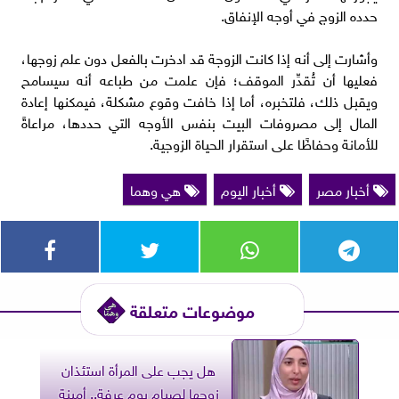
حدده الزوج في أوجه الإنفاق.
وأشارت إلى أنه إذا كانت الزوجة قد ادخرت بالفعل دون علم زوجها،
فعليها أن تُقدِّر الموقف؛ فإن علمت من طباعه أنه سيسامح
ويقبل ذلك، فلتخبره، أما إذا خافت وقوع مشكلة، فيمكنها إعادة
المال إلى مصروفات البيت بنفس الأوجه التي حددها، مراعاةً
للأمانة وحفاظًا على استقرار الحياة الزوجية.
أخبار مصر
أخبار اليوم
هي وهما
موضوعات متعلقة
هل يجب على المرأة استئذان
زوجها لصيام يوم عرفة.. أمينة