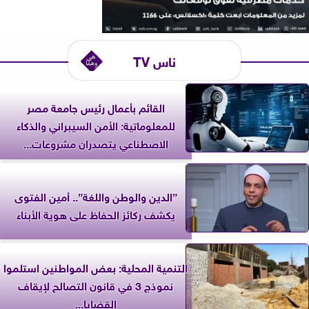
ناس TV
القائم بأعمال رئيس جامعة مصر
للمعلوماتية: الأمن السيبراني والذكاء
الاصطناعي يتصدران مشروعات...
”الدين والوطن واللغة”.. أمين الفتوى
يكشف ركائز الحفاظ على هوية الأبناء
التنمية المحلية: بعض المواطنين استلموا
نموذج 3 في قانون التصالح لإيقاف
القضايا...