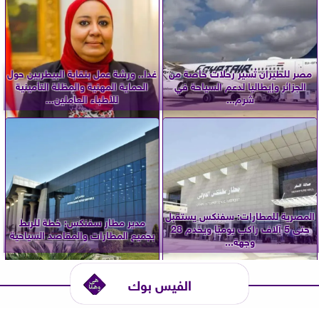
مصر للطيران تُسير رحلات خاصة من
غدا.. ورشة عمل بنقابة البيطريين حول
الجزائر وإيطاليا لدعم السياحة في
الحماية المهنية والمظلة التأمينية
شرم...
للأطباء العاملين...
المصرية للمطارات: سفنكس يستقبل
مدير مطار سفنكس: خطة للربط
حتى 5 آلاف راكب يوميًا ويخدم 28
بجميع المطارات والمقاصد السياحية
وجهة...
الفيس بوك