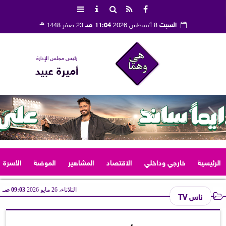
هـ
السبت
8 أغسطس 2026
11:04 صـ
23 صفر 1448
رئيس مجلس الإدارة
أميرة عبيد
الرئيسية
خارجي وداخلي
الاقتصاد
المشاهير
الموضة
الأسرة
الثلاثاء، 26 مايو 2026
09:03 صـ
ناس TV