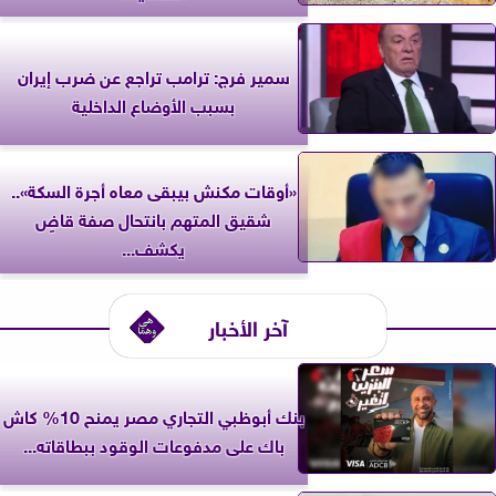
سمير فرج: ترامب تراجع عن ضرب إيران
بسبب الأوضاع الداخلية
«أوقات مكنش بيبقى معاه أجرة السكة»..
شقيق المتهم بانتحال صفة قاضٍ
يكشف...
آخر الأخبار
بنك أبوظبي التجاري مصر يمنح 10% كاش
باك على مدفوعات الوقود ببطاقاته...