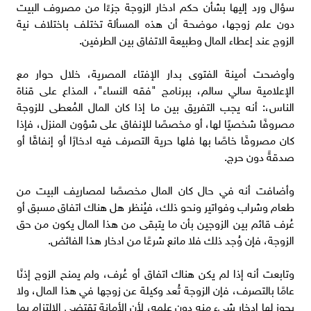
سؤال ورد إليها بشأن حكم ادخار الزوجة جزءًا من مصروف البيت
دون علم زوجها، موضحة أن هذه المسألة تختلف باختلاف نية
الزوج عند إعطاء المال وطبيعة الاتفاق بين الطرفين.
وأوضحت أمينة الفتوى بدار الإفتاء المصرية، خلال حوار مع
الإعلامية سالي سالم، ببرنامج "فقه النساء"، المذاع على قناة
الناس،: أنه يجب التفريق بين ما إذا كان المال المُعطى للزوجة
مصروفًا شخصيًا لها، أو مخصصًا للإنفاق على شؤون المنزل، فإذا
كان مصروفًا خاصًا بها فلها حرية التصرف فيه ادخارًا أو إنفاقًا أو
صدقةً دون حرج.
وأضافت أنه في حال كان المال مخصصًا لمصاريف البيت من
طعام وشراب وفواتير ونحو ذلك، فيُنظر هل هناك اتفاق مسبق أو
عُرف قائم بين الزوجين بأن ما يتبقى من هذا المال يكون من حق
الزوجة، فإن وُجد ذلك فلا مانع شرعًا من ادخار هذا الفائض.
وتابعت أنه إذا لم يكن هناك اتفاق أو عُرف، ولم يمنح الزوج إذنًا
عامًا بالتصرف، فإن الزوجة تُعد وكيلة عن زوجها في هذا المال، ولا
يجوز لها ادخار شيء منه دون علمه، لأن الأمانة تقتضي الالتزام بما