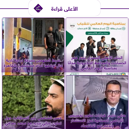
الأعلى قراءة
البنك الأهلي المصري يتيح فتح
ضبط المتهمين بسرقة دراجة نارية
الحسابات والمحافظ الإلكترونية مجانًا
حال توقفها أمام مستشفى بالقاهرة
بمناسبة اليوم العالمي...
هاني حليم: قرارات تطوير تخصيص
حسن الشافعي يثير التساؤلات حول
الأراضي الصناعية تعزز الاستثمار
تعاون غنائي جديد مع محمد حماقي
وتدعم نمو الاقتصاد