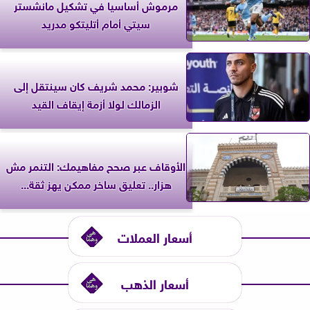
مرموش أساسيا في تشكيل مانشستر
سيتي أمام أتليتكو مدريد
شوبير: محمد شريف كان سينتقل إلى
الزمالك لولا أزمة إيقاف القيد
الأوقاف عبر صحح مفاهيمك: التنمر مش
هزار.. تعليق ساخر ممكن يهز ثقة...
أسعار العملات
أسعار الذهب