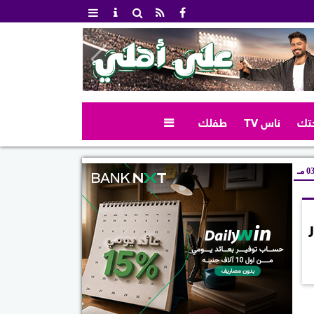
تك
ناس TV
طفلك

 مـ