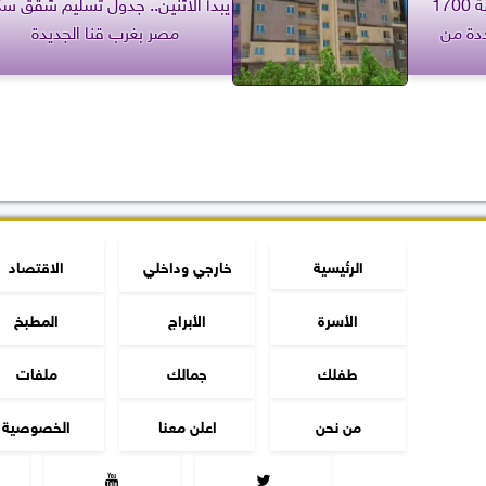
وزير الكهرباء: مُخطط إضافة 1700
يبدأ الاثنين.. جدول تسليم شقق س
دة من
مصر بغرب قنا الجديدة
الرئيسية
خارجي وداخلي
الاقتصاد
الأسرة
الأبراج
المطبخ
طفلك
جمالك
ملفات
من نحن
اعلن معنا
الخصوصية

