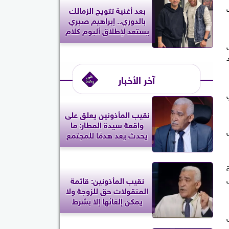
بعد أغنية تتويج الزمالك
بالدوري.. إبراهيم صبري
يستعد لإطلاق ألبوم كلام
آخر الأخبار
نقيب المأذونين يعلق على
واقعة سيدة المطار: ما
يحدث يعد هدمًا للمجتمع
نقيب المأذونين: قائمة
المنقولات حق للزوجة ولا
يمكن إلغائها إلا بشرط