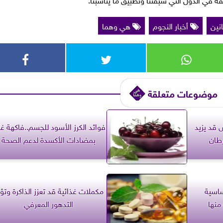
انين
أخبار النجوم
هي وهما
موضوعات متعلقة
 قد يزيد
فوائد الكرز الأسود للجسم..فاكهة غن
طان
بمضادات الأكسدة لدعم الصحة
اسية
مكملات غذائية قد تعزز الذاكرة وتؤ
منها
التدهور المعرفي