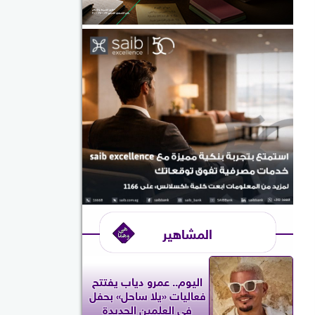
المشاهير
اليوم.. عمرو دياب يفتتح
فعاليات «يلا ساحل» بحفل
في العلمين الجديدة