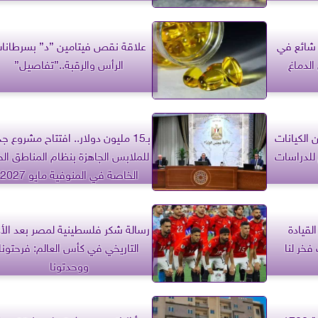
شائع في
علاقة نقص فيتامين ”د” بسرطانا
الدماغ
الرأس والرقبة..”تفاصيل”
 الكيانات
بـ15 مليون دولار.. افتتاح مشروع ج
للدراسات
للملابس الجاهزة بنظام المناطق الح
الخاصة في المنوفية مايو 2027
القيادة
رسالة شكر فلسطينية لمصر بعد الأد
فخر لنا
التاريخي في كأس العالم: فرحتونا
ووحدتونا