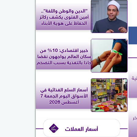
”الدين والوطن واللغة”..
أمين الفتوى يكشف ركائز
الحفاظ على هوية الأبناء
خبير اقتصادي: 10% من
سكان العالم يواجهون نقصًا
حادًا بالتغذية بسبب التضخم
ية
أسعار السلع الغذائية في
الأسواق اليوم الجمعة 7
أغسطس 2026
خر
أسعار العملات