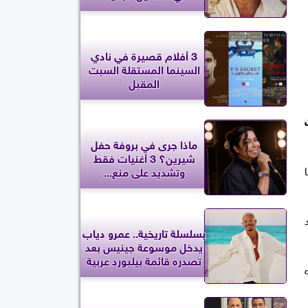
3 أفلام قصيرة في نادي
السينما المستقلة السبت
المقبل
ماذا جرى في بروفة حفل
شيرين؟ 3 أغنيات فقط
وتشديد على منع...
بسلسلة تاريخية.. عمرو دياب
يدخل موسوعة جينيس بعد
تصدره قائمة بيلبورد عربية