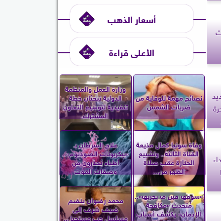
أسعار الذهب
ت
الأعلى قراءة
وزارة العمل والمنظمة
ديد
نصائح مهمة للوقاية من
الدولية تبحثان خطة
ضربات الشمس
تنفيذية لتوسيع التعاون
رة
المشترك
وفاة سونيا كمال مذيعة
علاج السرطان بـ
القناة الثالثة.. وتشييع
«بيكربونات الصوديوم»..
اء
الجنازة عقب صلاة
أطباء يُحذّرون من
الظهر من...
وصفات الموت
«شوفها قبل ما تجربها»..
محمد رضوان ينضم
مُتحدث «مكافحة
ضيف شرف إلى
الإدمان» يكشف أسباب
مسلسل حب مستحيل..