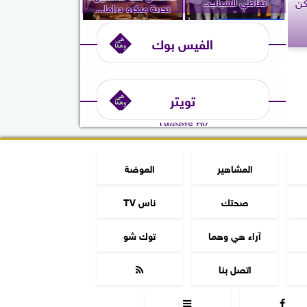
كن
تعاطي الشباب..
تجربة ميكرو دراما...
ويُعلن...
الفيس بوك
تويتر
Tweets by
المشاهير
الموضة
صحتك
ناس TV
آراء هي وهما
توك شو
اتصل بنا


