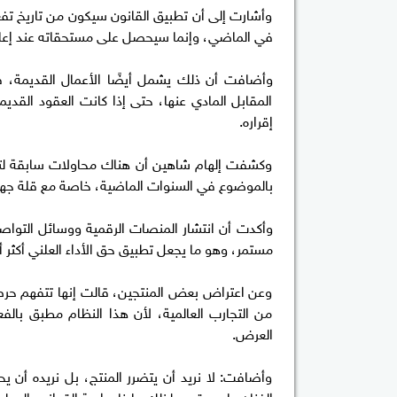
وأشارت إلى أن تطبيق القانون سيكون من تاريخ ت
في الماضي، وإنما سيحصل على مستحقاته عند إعادة 
وأضافت أن ذلك يشمل أيضًا الأعمال القديمة، ف
المقابل المادي عنها، حتى إذا كانت العقود القديم
إقراره.
وكشفت إلهام شاهين أن هناك محاولات سابقة لتحر
بالموضوع في السنوات الماضية، خاصة مع قلة جها
وأكدت أن انتشار المنصات الرقمية ووسائل التواص
مستمر، وهو ما يجعل تطبيق حق الأداء العلني أكثر 
وعن اعتراض بعض المنتجين، قالت إنها تتفهم حرصه
من التجارب العالمية، لأن هذا النظام مطبق بال
العرض.
وأضافت: لا نريد أن يتضرر المنتج، بل نريده أن 
الفنان على حقه، ولذلك علينا دراسة القوانين المطب