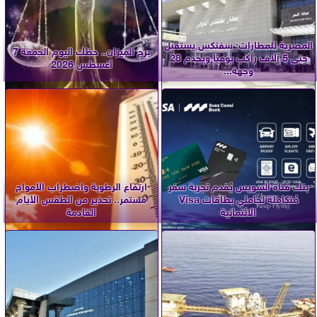
المصرية للمطارات: سفنكس يستقبل
برج الميزان.. حظك اليوم الجمعة 7
حتى 5 آلاف راكب يوميًا ويخدم 28
أغسطس 2026
وجهة...
بنك قناة السويس يُقدم تجربة سفر
ارتفاع الرطوبة واضطراب الأمواج
مُتكاملة لحاملي بطاقات Visa
مستمر.. تحذير من الطقس الأيام
الائتمانية
القادمة