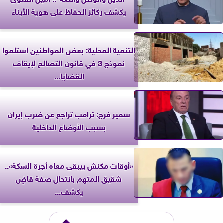
يكشف ركائز الحفاظ على هوية الأبناء
التنمية المحلية: بعض المواطنين استلموا
نموذج 3 في قانون التصالح لإيقاف
القضايا...
سمير فرج: ترامب تراجع عن ضرب إيران
بسبب الأوضاع الداخلية
«أوقات مكنش بيبقى معاه أجرة السكة»..
شقيق المتهم بانتحال صفة قاضٍ
يكشف...