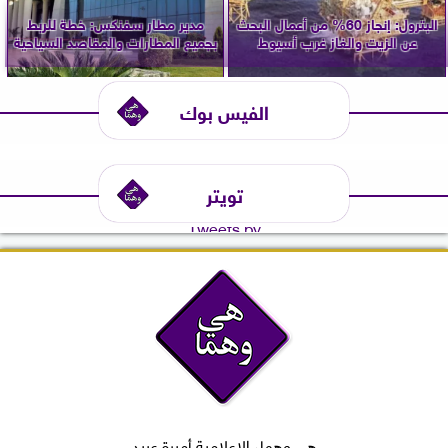
البترول: إنجاز 60% من أعمال البحث
مدير مطار سفنكس: خطة للربط
عن الزيت والغاز غرب أسيوط
بجميع المطارات والمقاصد السياحية
الفيس بوك
تويتر
Tweets by
هي وهما، الإعلامية أميرة عبيد