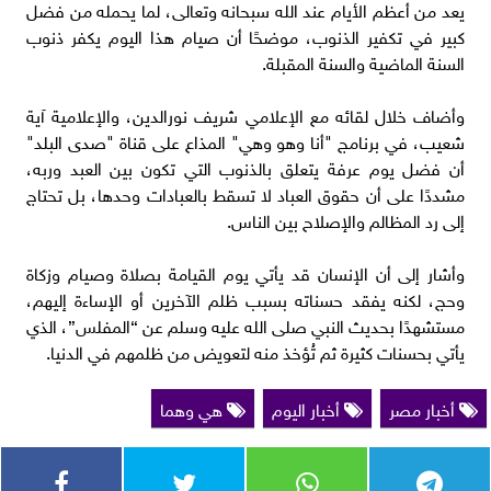
يعد من أعظم الأيام عند الله سبحانه وتعالى، لما يحمله من فضل
كبير في تكفير الذنوب، موضحًا أن صيام هذا اليوم يكفر ذنوب
السنة الماضية والسنة المقبلة.
وأضاف خلال لقائه مع الإعلامي شريف نورالدين، والإعلامية آية
شعيب، في برنامج "أنا وهو وهي" المذاع على قناة "صدى البلد"
أن فضل يوم عرفة يتعلق بالذنوب التي تكون بين العبد وربه،
مشددًا على أن حقوق العباد لا تسقط بالعبادات وحدها، بل تحتاج
إلى رد المظالم والإصلاح بين الناس.
وأشار إلى أن الإنسان قد يأتي يوم القيامة بصلاة وصيام وزكاة
وحج، لكنه يفقد حسناته بسبب ظلم الآخرين أو الإساءة إليهم،
مستشهدًا بحديث النبي صلى الله عليه وسلم عن “المفلس”، الذي
يأتي بحسنات كثيرة ثم تُؤخذ منه لتعويض من ظلمهم في الدنيا.
أخبار مصر
أخبار اليوم
هي وهما