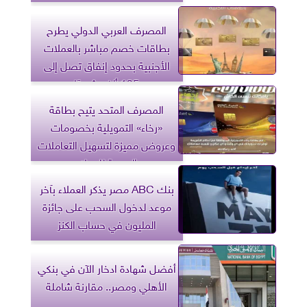
المصرف العربي الدولي يطرح
بطاقات خصم مباشر بالعملات
الأجنبية بحدود إنفاق تصل إلى
135 ألف شهريًا
المصرف المتحد يتيح بطاقة
«رخاء» التمويلية بخصومات
وعروض مميزة لتسهيل التعاملات
اليومية للعملاء
بنك ABC مصر يذكر العملاء بآخر
موعد لدخول السحب على جائزة
المليون في حساب الكنز
أفضل شهادة ادخار الآن في بنكي
الأهلي ومصر.. مقارنة شاملة