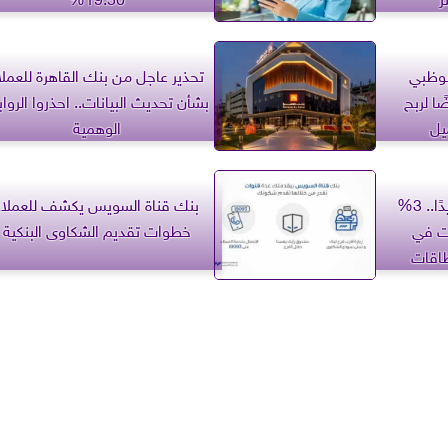
بوظبي
تحذير عاجل من بنك القاهرة للعملا
ا لربح
بشأن تحديث البيانات.. احذروا الروا
الوهمية
بنك مصر يطلق عرضًا جديدًا.. 3%
بنك قناة السويس يكشف للعملاء
ت في
خطوات تقديم الشكاوى البنكية
طاقات