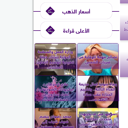
أسعار الذهب
ء
بط
الأعلى قراءة
وزارة العمل والمنظمة
نصائح مهمة للوقاية من
الدولية تبحثان خطة
ضربات الشمس
تنفيذية لتوسيع التعاون
المشترك
وفاة سونيا كمال مذيعة
علاج السرطان بـ
القناة الثالثة.. وتشييع
«بيكربونات الصوديوم»..
الجنازة عقب صلاة
أطباء يُحذّرون من
الظهر من...
وصفات الموت
«شوفها قبل ما تجربها»..
محمد رضوان ينضم
مُتحدث «مكافحة
ضيف شرف إلى
الإدمان» يكشف أسباب
مسلسل حب مستحيل..