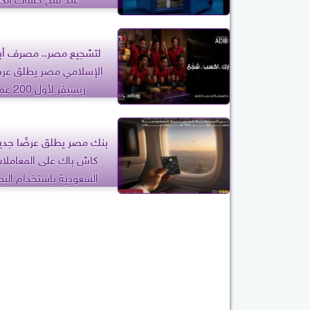
لتشجيع مصر.. مصرف أ
الإسلامي مصر يطلق عرضً
ريسيفر لأول 200 عميل
كاش باك على المعاملا
السعودية باستخدام الب
الائتمانية