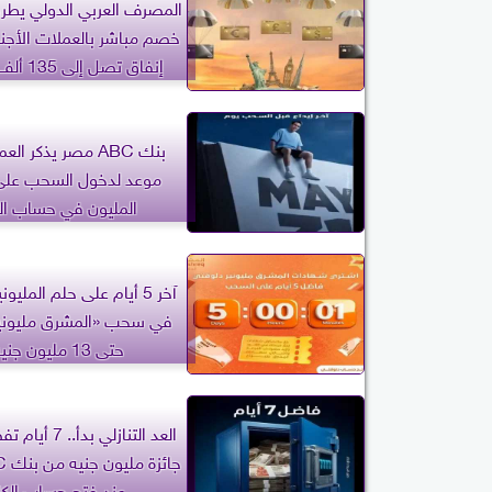
المصرف العربي الدولي يطر
خصم مباشر بالعملات الأجنب
إنفاق تصل إلى 135 ألف شهريًا
بنك ABC مصر يذكر الع
موعد لدخول السحب على 
المليون في حساب الك
آخر 5 أيام على حلم المليو
في سحب «المشرق مليونير
حتى 13 مليون جنيه
العد التنازلي بدأ
عند فتح حساب الكن