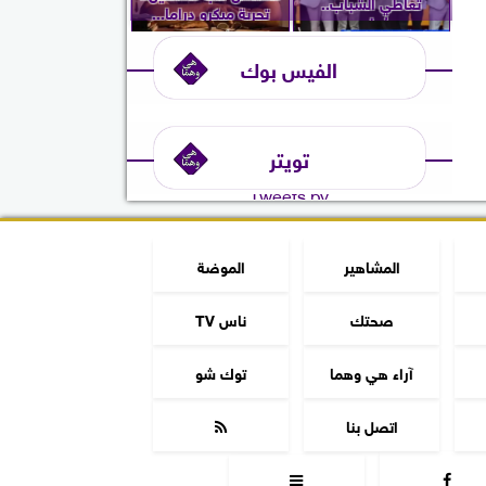
تعاطي الشباب..
تجربة ميكرو دراما...
ويُعلن...
الفيس بوك
تويتر
Tweets by
المشاهير
الموضة
صحتك
ناس TV
آراء هي وهما
توك شو
اتصل بنا


