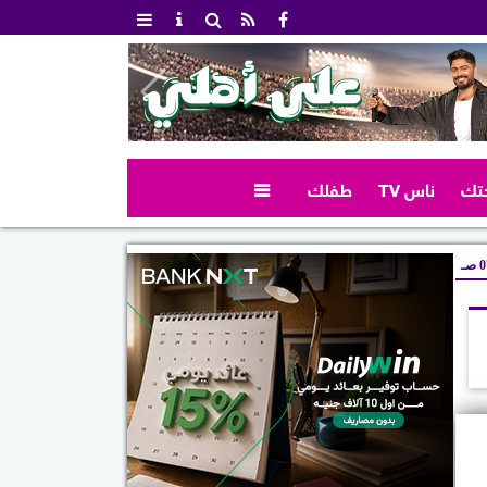
تك
ناس TV
طفلك

صـ