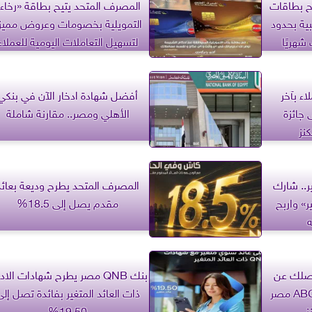
ح بطاقات
المصرف المتحد يتيح بطاقة «رخاء
ية بحدود
التمويلية بخصومات وعروض مميز
لتسهيل التعاملات اليومية للعملاء
ملاء بآخر
أفضل شهادة ادخار الآن في بنكي
جائزة
الأهلي ومصر.. مقارنة شاملة
نز
نير.. شارك
المصرف المتحد يطرح وديعة بعائد
» واربح
مقدم يصل إلى 18.5%
.. 7 أيام تفصلك عن
بنك QNB مصر يطرح شهادات الاد
جائزة مليون جنيه من بنك ABC مصر
ذات العائد المتغير بفائدة تصل إلى
ز
19.50%