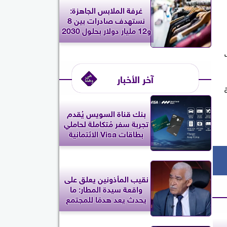
غرفة الملابس الجاهزة:
نستهدف صادرات بين 8
و12 مليار دولار بحلول 2030
ات
آخر الأخبار
مة
بنك قناة السويس يُقدم
تجربة سفر مُتكاملة لحاملي
بطاقات Visa الائتمانية
نقيب المأذونين يعلق على
واقعة سيدة المطار: ما
يحدث يعد هدمًا للمجتمع