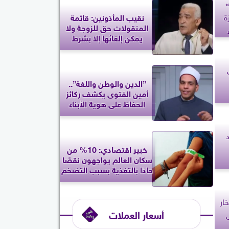
»
ة
نقيب المأذونين: قائمة
المنقولات حق للزوجة ولا
يمكن إلغائها إلا بشرط
”الدين والوطن واللغة”..
أمين الفتوى يكشف ركائز
الحفاظ على هوية الأبناء
خبير اقتصادي: 10% من
سكان العالم يواجهون نقصًا
حادًا بالتغذية بسبب التضخم
خار
أسعار العملات