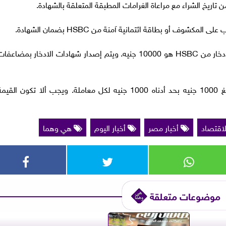
ف أو بطاقة ائتمانية آمنة من HSBC بضمان الشهادة.
– الحد الأدنى لمبلغ الإيداع للحصول على شهادة الادخار من HSBC هو 10000 جنيه. ويتم إصدار شهادات الادخار بمضاعف
– يجب أن يكون الاسترداد الجزئي بمضاعفات مبلغ 1000 جنيه بحد أدناه 1000 جنيه لكل معاملة. ويجب ألا تكون القي
لاقتصاد
أخبار مصر
أخبار اليوم
هي وهما
موضوعات متعلقة