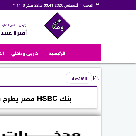
هـ
الجمعة
7 أغسطس 2026
05:49 مـ
22 صفر 1448
رئيس مجلس الإدارة
أميرة عبيد
الرئيسية
خارجي وداخلي
ال
الاقتصاد
بنك HSBC مصر يطرح شهادة ادخار ثلاثية بعائد سنوي 17.25%