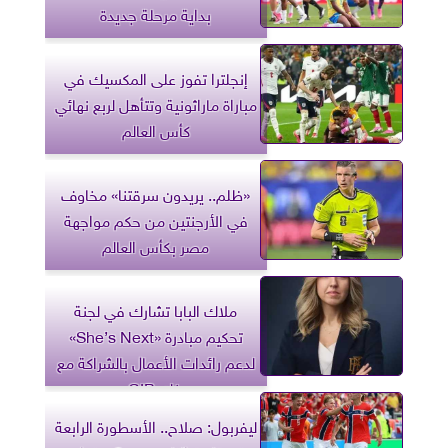
بداية مرحلة جديدة
إنجلترا تفوز على المكسيك في
مباراة ماراثونية وتتأهل لربع نهائي
كأس العالم
«ظلم.. يريدون سرقتنا» مخاوف
في الأرجنتين من حكم مواجهة
مصر بكأس العالم
ملاك البابا تشارك في لجنة
تحكيم مبادرة «She’s Next»
لدعم رائدات الأعمال بالشراكة مع
بنك CIB
ليفربول: صلاح.. الأسطورة الرابعة