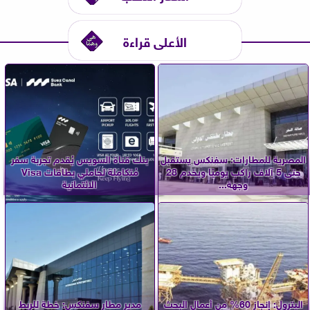
الأعلى قراءة
المصرية للمطارات: سفنكس يستقبل
بنك قناة السويس يُقدم تجربة سفر
حتى 5 آلاف راكب يوميًا ويخدم 28
مُتكاملة لحاملي بطاقات Visa
وجهة...
الائتمانية
البترول: إنجاز 60% من أعمال البحث
مدير مطار سفنكس: خطة للربط