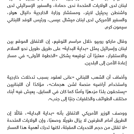
لبنان لدى الولايات المتحدة ندى حمادة، والسفير الإسرائيلي لدى
واشنطن يحيئيل لايتر، ومستشار وزارة الخارجية دانيال هولر،
والسفير الأمريكي لدى لبنان ميشال عيسى، ورئيس الوفد اللبناني
سيمون كرم.
وقال ماركو روبيو خلال مراسم التوقيع، إن الاتفاق الموقع بين
لبنان وإسرائيل يمثل «بداية البداية» على طريق طويل نحو السلام
والاستقرار، معتبرًا أن توقيعه يشكل «الخطوة الأولى» في مسار
إعادة الأمن إلى البلدين.
وأضاف أن الشعب اللبناني «عانى لعقود بسبب تدخلات خارجية
واستخدام أراضيه منصة لشن هجمات»، مؤكدًا أن اللبنانيين
«يستحقون بلدًا مزدهرًا وآمنًا كما كان في السابق، يعيش فيه أبناء
مختلف الطوائف والخلفيات جنبًا إلى جنب».
ووصف الوزير الأمريكي الاتفاق بأنه «بداية البداية»، قائلًا إن
الطريق أمام الطرفين لا يزال طويلًا وصعبًا، وإن الولايات المتحدة
«لا تقلل من حجم التحديات المقبلة، لكنها تدرك أهمية هذا المسار
وضرورته».