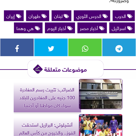
الحرب
الحرس الثوري
لبنان
طهران
إيران
اسرائيل
أخبار مصر
أخبار اليوم
هي وهما
موضوعات متعلقة
الضرائب: تثبيت رسم المغادرة
100 جنيه على المغادرين للبلاد
سواء كان مواطنا أو أجنبيا
أنشيلوتي: البرازيل استحقت
الفوز.. والخروج من كأس العالم