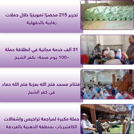
تحرير 215 محضرًا تموينيًا خلال حملات
رقابية بالدقهلية
31 ألف خدمة مجانية في انطلاقة حملة
«100 يوم صحة» بكفر الشيخ
افتتاح مسجد فتح الله بعزبة فتح الله حماد
في كفر الشيخ
حملة مكبرة لمراجعة تراخيص وإشغالات
الكافتيريات بمنطقة الذهبية بالغردقة