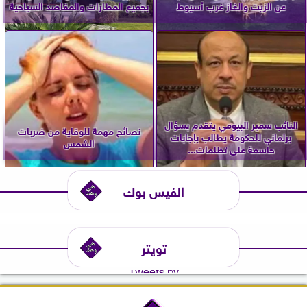
عن الزيت والغاز غرب أسيوط
بجميع المطارات والمقاصد السياحية
النائب سمير البيومي يتقدم بسؤال
نصائح مهمة للوقاية من ضربات
برلماني للحكومة يطالب بإجابات
الشمس
حاسمة على تظلمات...
الفيس بوك
تويتر
Tweets by