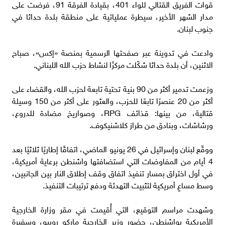
قوات الفريق القتالي للواء 401، بقيادة الفرقة 91، فرضت على
مدار الشهر الأخير، سيطرة عملياتية على منطقة بلدة حداثا في
جنوب لبنان.
وادعت في تدوينة عبر صفحتها الرسمية بمنصة «إكس»، صباح
الاثنين، أن بلدة حداثا شكّلت مركزًا لنشاط حزب الله اللبناني.
وزعمت تدمير أكثر من 90 بنية تحتية تابعة لحزب الله، والقضاء على
أكثر من 20 عنصرًا تابعًا للحزب، والعثور على أكثر من 150 وسيلة
قتالية، من بينها: قذائف RPG، وصواريخ مضادة للدروع،
ورشاشات، وبنادق من طراز كلاشنيكوف.
ووقّع لبنان وإسرائيل في 26 يونيو الماضي، اتفاقًا إطاريًا ثلاثيًا بعد
4 أيام من المفاوضات التي استضافتها واشنطن برعاية أمريكية،
في أول اختراق بمسار تنفيذ اتفاق وقف إطلاق النار بين الجانبين،
وسط مساعٍ أمريكية لتثبيت التهدئة ودفع ترتيبات التنفيذ.
وشهدت مراسم التوقيع، التي أُقيمت في مقر وزارة الخارجية
الأمريكية بواشنطن، حضور وزير الخارجية ماركو روبيو، وسفيرة