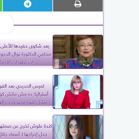
بعد شكوى حفيدها للأعلى ل
محامي الدكتورة نوال الد
آخر تطورات الأزمة
لميس الحديدي بعد الفو
أستراليا: ده مش ماتش كورة
تمثيل لقوة مصر وحب العر
كندة علوش تخرج عن صمتها 
جدل إحراجها لـ أسماء جل