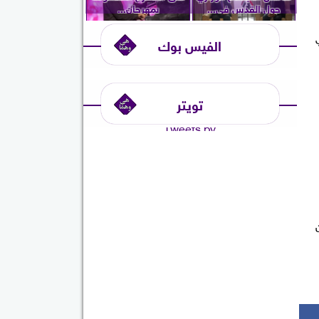
حول القدس في...
بمهرجان...
في
الفيس بوك
تويتر
Tweets by