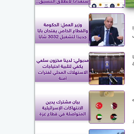
استعدادًا لانطلاق التنسيق...
وزير العمل: الحكومة
والقطاع الخاص يفتحان بابًا
ص
جديدًا لتشغيل 3032 شابًا
ا
مدبولي: لدينا مخزون سلعي
2025، إضافة
يكفي لتلبية احتياجات
الاستهلاك المحلي لفترات
آمنة
ه
بيان مشترك يدين
الانتهاكات الإسرائيلية
المتواصلة في قطاع غزة