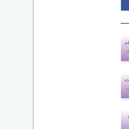
لم
ن
جد
ي