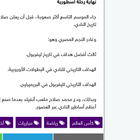
نهاية رحلة أسطورية
تاريخ النادي.
وغادر النجم المصري وهو:
ثالث أفضل هداف في تاريخ ليفربول.
الهداف التاريخي للنادي في البطولات الأوروبية.
الهداف التاريخي لليفربول في البريميرليج.
وبذلك، ودع محمد صلاح ملعب أنفيلد بعدما صنع إرثً
أعظم أساطير النادي عبر العصور.
كأس العالم
رياضة
مباريات
أخب