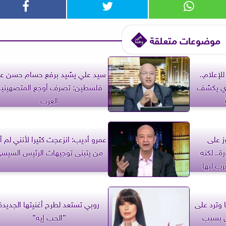
موضوعات متعلقة
لإعلام..
سيد علي يشيد برفع حسام حسن ع
جوي يكشف
فلسطين: تصرف أوجع المتصهيني
العرب
ز على
عمرو أديب: انزعجت كثيرا لأنني لم أ
.. لكنه
من يتبنى توجيهات الرئيس السيس
ب ليها
وترد على
روبي تستعد لطرح أغنيتها الجديدة
ال بسبب
”الحب إيه”