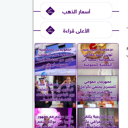
أسعار الذهب
،
الأعلى قراءة
اقع
الإعلامية أميرة عبيد
التمويلات الشخصية
تهنئ ياسر خفاجي
تستحوذ على النصيب
بانضمامه رسميًا إلى
الأكبر من محفظة أفراد
الجمعية العمومية
مصرف أبوظبي
لنقابة...
الإسلامي...
المهرجان القومي
السيسي يستقبل ملك
للمسرح يحتفي بالراحل
البحرين ويبحث التعاون
عبد العزيز مخيون..
بين البلدين و مستجدات
شهادات تستعيد تجربته
القضايا الإقليمية...
الرائدة...
وزير الخارجية يلتقي
عمرو سليم مع جمهور
نظيره العراقي على
الأوبرا في عوالم النغم
هامش الاجتماع الوزاري
على المسرح المكشوف