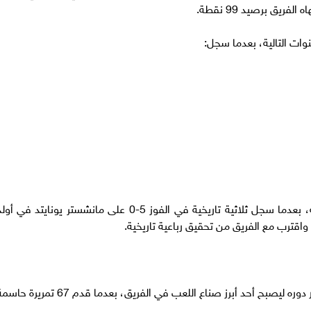
وات التالية، بعدما سجل:
وشهد موسم 2021-2022 واحدة من أبرز محطاته، بعدما سجل ثلاثية تاريخية في الفوز 5-0 على مانشستر يونايتد في أ
 واقترب مع الفريق من تحقيق رباعية تاريخية.
ولم يقتصر تأثير صلاح على التسجيل فقط، بل تطور دوره ليصبح أحد أبرز صناع اللعب في الفريق، بعدما قدم 67 تمرير