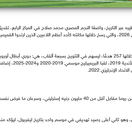
عبر التاريخ، واضعًا النجم المصري محمد صلاح في المركز الرابع، تقديرًا
لمسيرته الاستثنائية التي امتدت من عام 2017 حتى 2026، والتي رسخ خلالها مكانته كأحد أعظم اللاعبين الذين ارتدوا القمي
وخاض صلاح 442 مباراة بقميص ليفربول، سجل خلالها 257 هدفًا، ليسهم في التتويج بسبعة ألقاب، هي: دوري أبطال أوروب
2019، كأس السوبر الأوروبي 2019، كأس العالم للأندية 2019، لقبا البريميرليج موسمي 2019-2020 و2024-
انضم صلاح إلى ليفربول في صيف 2017 قادمًا من روما مقابل أقل من 40 مليون جنيه إسترليني، وسرعان ما فرض نفس
 في موسمه الأول، وهو ثاني أعلى رصيد تهديفي في موسم واحد بتاريخ ليفربول، ليؤكد منذ