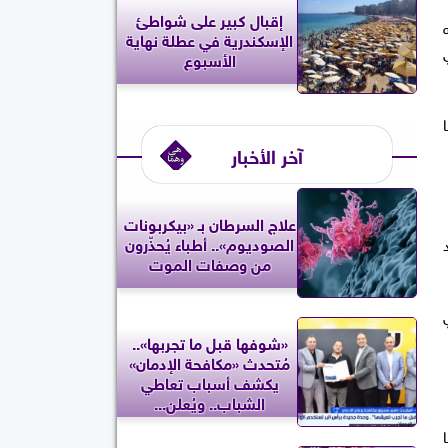
إقبال كبير على شواطئ
الإسكندرية في عطلة نهاية
الأسبوع
آخر الأخبار
علاج السرطان بـ «بيكربونات
د
الصوديوم».. أطباء يُحذّرون
من وصفات الموت
دوري
«شوفها قبل ما تجربها»..
مُتحدث «مكافحة الإدمان»
يكشف أسباب تعاطي
الشباب.. ويُعلن...
ما