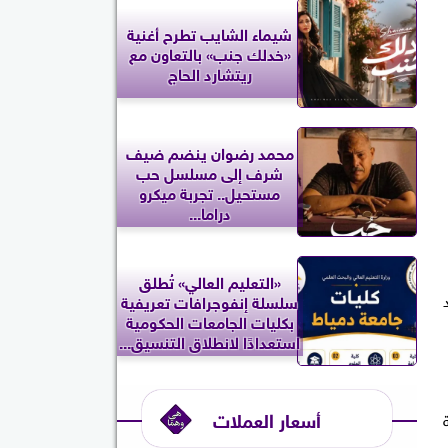
شيماء الشايب تطرح أغنية
«خدلك جنب» بالتعاون مع
ريتشارد الحاج
محمد رضوان ينضم ضيف
شرف إلى مسلسل حب
مستحيل.. تجربة ميكرو
دراما...
«التعليم العالي» تُطلق
ولد
سلسلة إنفوجرافات تعريفية
بكليات الجامعات الحكومية
استعدادًا لانطلاق التنسيق...
أسعار العملات
ة حاسمة