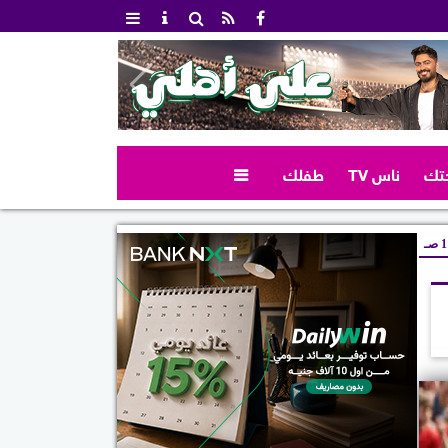
تك
ناس TV
طفلك

صـ