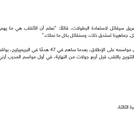
20، أكد صلاح أن الفريق سيقاتل لاستعادة البطولات، قائلاً: "نعلم أن الألقاب هي ما يهم
ل. جماهيرنا تستحق ذلك، وسنقاتل بكل ما نملك."
وبالفعل، قدم في موسم 2024-2025 أحد أفضل مواسمه على الإطلاق، بعدما ساهم في 47 هدفًا في البريميرليج، بو
بول إلى التتويج باللقب قبل أربع جولات من النهاية، في أول مواسم المدرب أرني
 الثالثة.