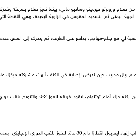
من صلاح وروبرتو فيرمينو وساديو ماني، بينما تميز صلاح بسرعته وقدرته
جهة اليمنى ثم التسديد المقوس في الزاوية البعيدة، وهي اللقطة التي
النسبة لي هو جناح-مهاجم، يدافع على الطرف، ثم يتحرك إلى العمق عندما
 خيبة خسارة نهائي دوري أبطال أوروبا 2018 أمام ريال مدريد، حين تعرض لإصابة في الكتف أنهت مشاركته مبكرًا، عا
وفي نهائي مدريد 2019، افتتح التسجيل مبكرًا من ركلة جزاء أمام توتنهام، ليقود فريقه للفوز 2-0 والتتويج بلقب 
وفي موسم 2019-2020، كان صلاح أحد أبرز أسباب إنهاء ليفربول انتظارًا دام 30 عامًا للفوز بلقب الدوري الإنجليزي، بعد