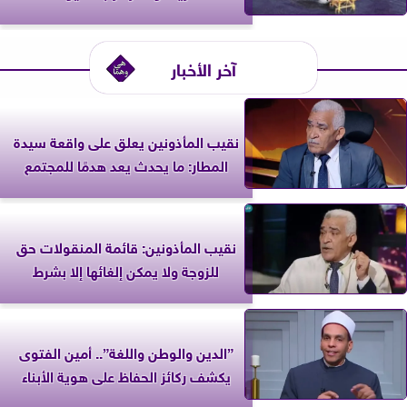
آخر الأخبار
نقيب المأذونين يعلق على واقعة سيدة
المطار: ما يحدث يعد هدمًا للمجتمع
نقيب المأذونين: قائمة المنقولات حق
للزوجة ولا يمكن إلغائها إلا بشرط
”الدين والوطن واللغة”.. أمين الفتوى
يكشف ركائز الحفاظ على هوية الأبناء