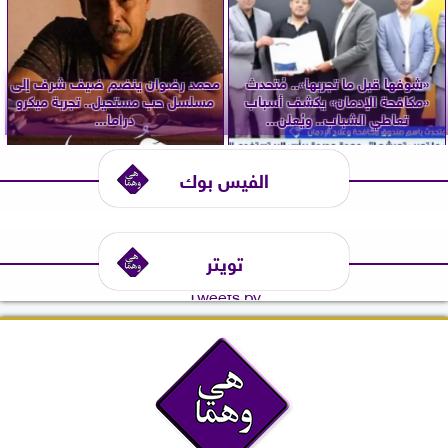
«شوفها قبل ما تجربها».. مُتحدث
محمد رضوان ينضم ضيف شرف إلى
«مكافحة الإدمان» يكشف أسباب
مسلسل حب مستحيل.. تجربة ميكرو
تعاطي الشباب.. ويُعلن...
دراما...
الفيس بوك
تويتر
Tweets by