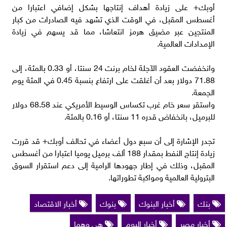
أوبك+ على زيادة أهداف إنتاجها بشكل إضافي اعتبارا من
أغسطس المقبل، ‌في الوقت الذي تشهد فيه الصادرات من كبار
المنتجين عبر مضيق هرمز انتعاشا، مما قد يسهم في زيادة
الإمدادات العالمية.
وانخفضت العقود الآجلة لخام برنت 24 سنتا، أو 0.33 بالمئة، إلى
71.88 دولار بعد أن ‌أغلقت على ارتفاع بنسبة 0.45 في المئة يوم
الجمعة.
واستقر سعر خام غرب تكساس الوسيط الأمريكي عند 68.58 دولار
للبرميل، بانخفاض قدره 11 سنتا، أو 0.16 بالمئة.
تجدر الإشارة إلى أن سبع دول أعضاء في تحالف أوبك+ قد قررت
زيادة إنتاج النفط بمقدار 188 ألف برميل يوميا اعتبارا من أغسطس
المقبل، وذلك في إطار جهودها الرامية إلى دعم استقرار السوق
البترولية العالمية ومواكبة تطوراتها.
بنك
أخبار البنوك
بنوك
أخبار الاقتصاد
أخبار مصر
أخبار اليوم
هي وهما