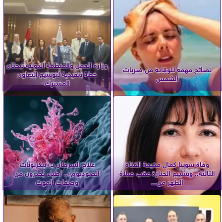
وزارة العمل والمنظمة الدولية تبحثان
نصائح مهمة للوقاية من ضربات
خطة تنفيذية لتوسيع التعاون
الشمس
المشترك
وفاة سونيا كمال مذيعة القناة
علاج السرطان بـ «بيكربونات
الثالثة.. وتشييع الجنازة عقب صلاة
الصوديوم».. أطباء يُحذّرون من
الظهر من...
وصفات الموت