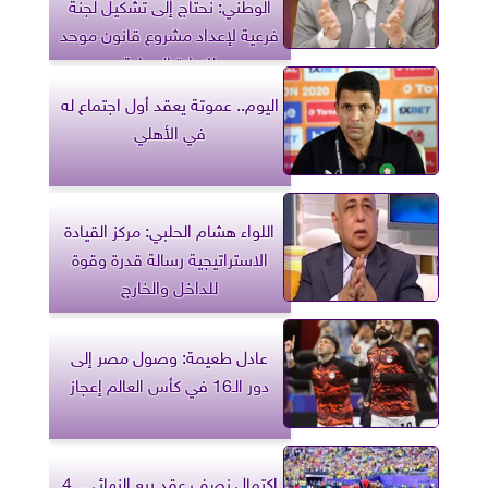
الوطني: نحتاج إلى تشكيل لجنة
فرعية لإعداد مشروع قانون موحد
للإدارة المحلية
اليوم.. عموتة يعقد أول اجتماع له
في الأهلي
اللواء هشام الحلبي: مركز القيادة
الاستراتيجية رسالة قدرة وقوة
للداخل والخارج
عادل طعيمة: وصول مصر إلى
دور الـ16 في كأس العالم إعجاز
اكتمال نصف عقد ربع النهائي.. 4