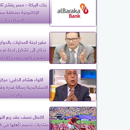
بنك البركة – مصر يفتتح ثا
الإلكترونية بمنطقة س
بالإسكندرية
مقرر لجنة المحليات بالحوار
نحتاج إلى تشكيل لجنة فرعي
مشروع قانون موحد للإدارة 
اللواء هشام الحلبي: مركز 
الاستراتيجية رسالة قدرة وق
والخارج
منتخبات تحسم تأهلها في كأ