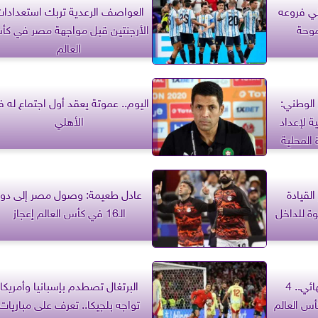
ني فروعه
العواصف الرعدية تربك استعدادا
موحة
الأرجنتين قبل مواجهة مصر في ك
العالم
 الوطني:
اليوم.. عموتة يعقد أول اجتماع له 
ة لإعداد
الأهلي
المحلية
القيادة
عادل طعيمة: وصول مصر إلى دور
وة للداخل
الـ16 في كأس العالم إعجاز
اكتمال نصف عقد ربع النهائي.. 4
البرتغال تصطدم بإسبانيا وأمريكا
س العالم
تواجه بلجيكا.. تعرف على مباريات