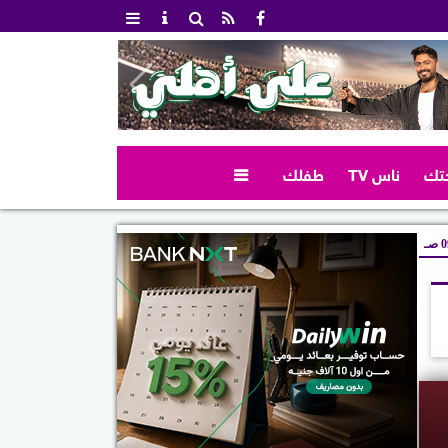
تك
ناس TV
طفلك

صـ