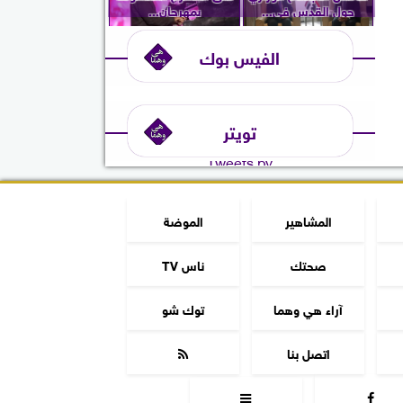
حول القدس في...
بمهرجان...
الفيس بوك
تويتر
Tweets by
المشاهير
الموضة
صحتك
ناس TV
آراء هي وهما
توك شو
اتصل بنا


