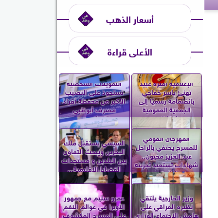
أسعار الذهب
الأعلى قراءة
الإعلامية أميرة عبيد
التمويلات الشخصية
تهنئ ياسر خفاجي
تستحوذ على النصيب
بانضمامه رسميًا إلى
الأكبر من محفظة أفراد
الجمعية العمومية
مصرف أبوظبي
لنقابة...
الإسلامي...
المهرجان القومي
السيسي يستقبل ملك
للمسرح يحتفي بالراحل
البحرين ويبحث التعاون
عبد العزيز مخيون..
بين البلدين و مستجدات
شهادات تستعيد تجربته
القضايا الإقليمية...
الرائدة...
وزير الخارجية يلتقي
عمرو سليم مع جمهور
نظيره العراقي على
الأوبرا في عوالم النغم
هامش الاجتماع الوزاري
على المسرح المكشوف