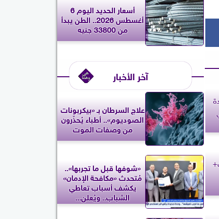
أسعار الحديد اليوم 6
أغسطس 2026.. الطن يبدأ
من 33800 جنيه
آخر الأخبار
ة
علاج السرطان بـ «بيكربونات
الصوديوم».. أطباء يُحذّرون
من وصفات الموت
ك+
«شوفها قبل ما تجربها»..
مُتحدث «مكافحة الإدمان»
يكشف أسباب تعاطي
الشباب.. ويُعلن...