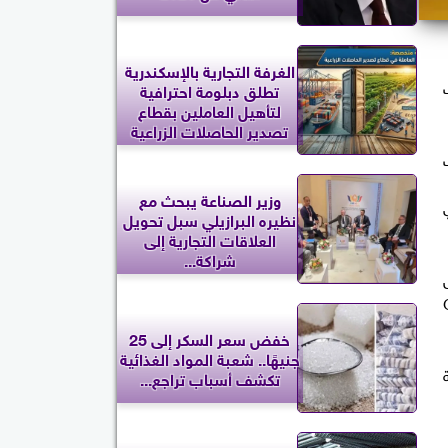
الغرفة التجارية بالإسكندرية
تطلق دبلومة احترافية
لتأهيل العاملين بقطاع
تصدير الحاصلات الزراعية
وزير الصناعة يبحث مع
ي
نظيره البرازيلي سبل تحويل
العلاقات التجارية إلى
شراكة...
Google 
خفض سعر السكر إلى 25
جنيهًا.. شعبة المواد الغذائية
تكشف أسباب تراجع...