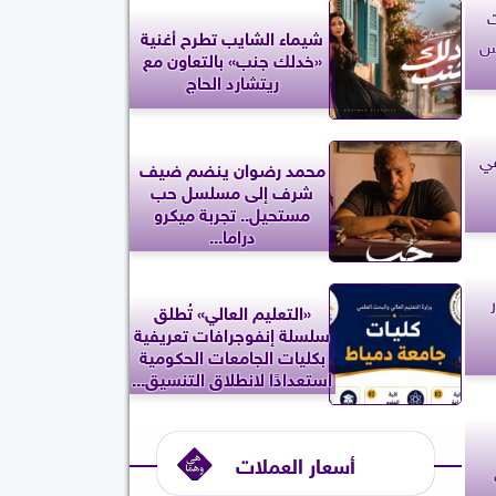
ت
شيماء الشايب تطرح أغنية
أس
«خدلك جنب» بالتعاون مع
ريتشارد الحاج
في
محمد رضوان ينضم ضيف
شرف إلى مسلسل حب
مستحيل.. تجربة ميكرو
دراما...
«التعليم العالي» تُطلق
سلسلة إنفوجرافات تعريفية
بكليات الجامعات الحكومية
استعدادًا لانطلاق التنسيق...
أسعار العملات