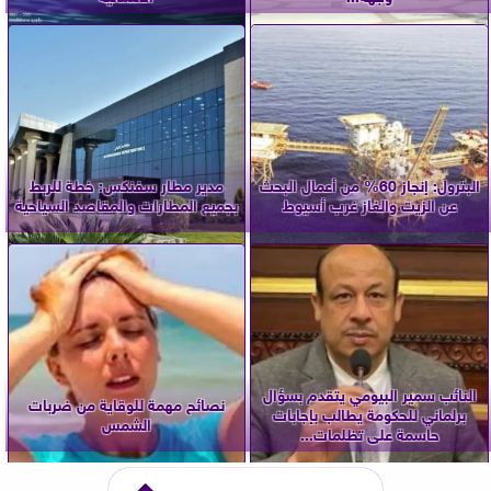
البترول: إنجاز 60% من أعمال البحث
مدير مطار سفنكس: خطة للربط
عن الزيت والغاز غرب أسيوط
بجميع المطارات والمقاصد السياحية
النائب سمير البيومي يتقدم بسؤال
نصائح مهمة للوقاية من ضربات
برلماني للحكومة يطالب بإجابات
الشمس
حاسمة على تظلمات...