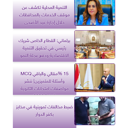
التنمية المحلية تكشف عن
موقف الخدمات بالمحافظات
خلال إجازة عيد الأضحى
برلماني: القطاع الخاص شريك
رئيسي في تحقيق التنمية
الاقتصادية ودفع عجلة النمو
15 %مقالي والباقي MCQ
وأسئلة للمتميزين| ننشر
مواصفات امتحانات الثانوية
العامة 2026
ضبط مخالفات تموينية في مخابز
بكفر الدوار