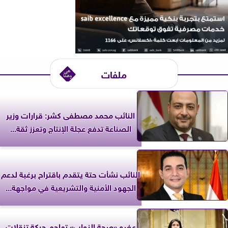
ملفات
النائب محمد مصطفى كشر: قرارات وزير
الصناعة تدفع عجلة الإنتاج وتعزز ثقة...
النائب نشأت حتة يتقدم باقتراح برغبة لدعم
الجهود الأمنية والتشريعية في مواجهة...
عضو «صحة النواب» تهاجم حركة تنقلات