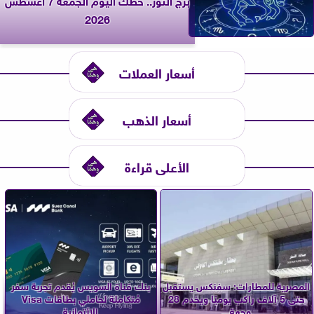
2026
أسعار العملات
أسعار الذهب
الأعلى قراءة
المصرية للمطارات: سفنكس يستقبل
بنك قناة السويس يُقدم تجربة سفر
حتى 5 آلاف راكب يوميًا ويخدم 28
مُتكاملة لحاملي بطاقات Visa
وجهة...
الائتمانية