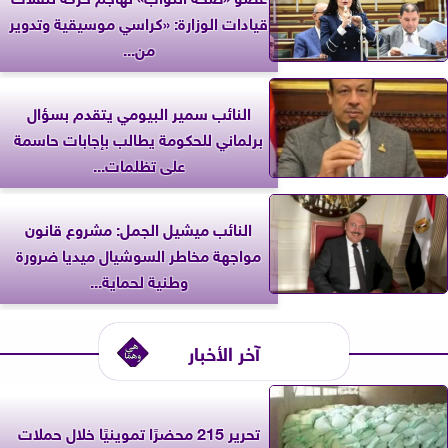
قيادات الوزارة: «كراسي موسيقية وتدوير
من...
النائب سمير البيومي يتقدم بسؤال
برلماني للحكومة يطالب بإجابات حاسمة
على تظلمات...
النائب ميشيل الجمل: مشروع قانون
مواجهة مخاطر السوشيال ميديا ضرورة
وطنية لحماية...
آخر الأخبار
تحرير 215 محضرًا تموينيًا خلال حملات