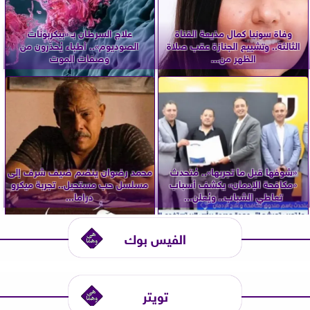
وفاة سونيا كمال مذيعة القناة
علاج السرطان بـ «بيكربونات
الثالثة.. وتشييع الجنازة عقب صلاة
الصوديوم».. أطباء يُحذّرون من
الظهر من...
وصفات الموت
«شوفها قبل ما تجربها».. مُتحدث
محمد رضوان ينضم ضيف شرف إلى
«مكافحة الإدمان» يكشف أسباب
مسلسل حب مستحيل.. تجربة ميكرو
تعاطي الشباب.. ويُعلن...
دراما...
الفيس بوك
تويتر