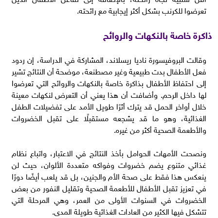
تعرضوا للكرنب بشكل أكثر إيجابية مع رائحته.
ذاكرة خاصة بالنكهات والروائح
وقالت البروفيسورة ناديا ريسلاند، المشاركة في الدراسة، إن ردود
فعل الأطفال بدت طبيعية وغير مصطنعة، موضحة أن النتائج تشير
إلى احتفاظ الأطفال بذاكرة خاصة بالنكهات والروائح التي تعرضوا
لها داخل الرحم. وأضافت أن هذا يعني أن التعرض لنكهات معينة
خلال أواخر الحمل قد يترك أثرًا طويل الأمد على تفضيلات الطفل
الغذائية، وهو ما قد يشجعه مستقبلًا على تقبل الخضروات
والأطعمة الصحية أكثر من غيره.
ونصحت الأمهات الحوامل بأخذ النتائج في الاعتبار، واتباع نظام
غذائي متنوع يضم خضروات وفواكه متعددة الألوان، حيث لن
ينعكس هذا فقط على صحة الأم والجنين، بل قد يلعب أيضًا دورًا
في تعزيز تقبل الأطفال للأطعمة الصحية وتقليل النفور من بعض
الخضروات في السنوات الأولى من العمر، وهي المرحلة التي
تتشكل فيها الكثير من العادات الغذائية طويلة المدى.