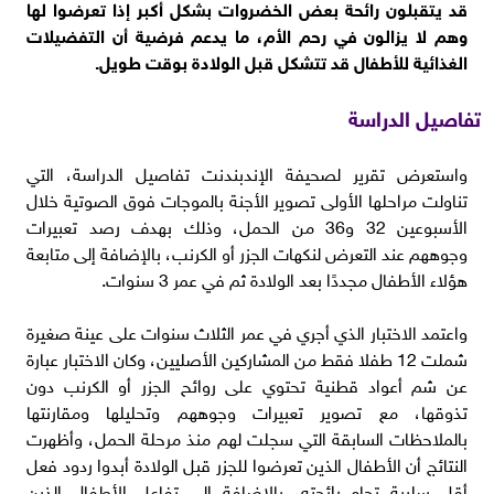
قد يتقبلون رائحة بعض الخضروات بشكل أكبر إذا تعرضوا لها
وهم لا يزالون في رحم الأم، ما يدعم فرضية أن التفضيلات
الغذائية للأطفال قد تتشكل قبل الولادة بوقت طويل.
تفاصيل الدراسة
واستعرض تقرير لصحيفة الإندبندنت تفاصيل الدراسة، التي
تناولت مراحلها الأولى تصوير الأجنة بالموجات فوق الصوتية خلال
الأسبوعين 32 و36 من الحمل، وذلك بهدف رصد تعبيرات
وجوههم عند التعرض لنكهات الجزر أو الكرنب، بالإضافة إلى متابعة
هؤلاء الأطفال مجددًا بعد الولادة ثم في عمر 3 سنوات.
واعتمد الاختبار الذي أجري في عمر الثلاث سنوات على عينة صغيرة
شملت 12 طفلا فقط من المشاركين الأصليين، وكان الاختبار عبارة
عن شم أعواد قطنية تحتوي على روائح الجزر أو الكرنب دون
تذوقها، مع تصوير تعبيرات وجوههم وتحليلها ومقارنتها
بالملاحظات السابقة التي سجلت لهم منذ مرحلة الحمل، وأظهرت
النتائج أن الأطفال الذين تعرضوا للجزر قبل الولادة أبدوا ردود فعل
أقل سلبية تجاه رائحته، بالإضافة إلى تفاعل الأطفال الذين