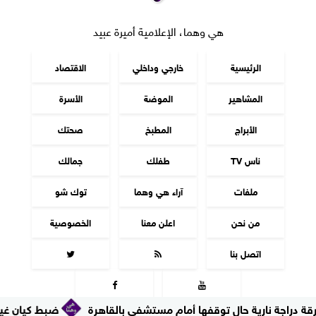
هي وهما، الإعلامية أميرة عبيد
الرئيسية
خارجي وداخلي
الاقتصاد
المشاهير
الموضة
الأسرة
الأبراج
المطبخ
صحتك
ناس TV
طفلك
جمالك
ملفات
آراء هي وهما
توك شو
من نحن
اعلن معنا
الخصوصية
اتصل بنا




رية حال توقفها أمام مستشفى بالقاهرة
ضبط كيان غير مرخص لتصن
جميع الحقوق محفوظة
©
2016 - 2026 - هي وهما