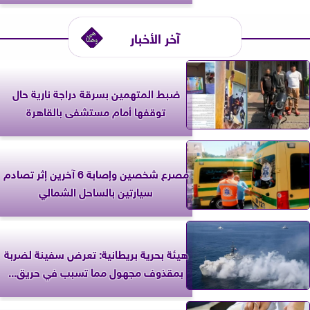
آخر الأخبار
ضبط المتهمين بسرقة دراجة نارية حال
توقفها أمام مستشفى بالقاهرة
مصرع شخصين وإصابة 6 آخرين إثر تصادم
سيارتين بالساحل الشمالي
‎هيئة بحرية بريطانية: تعرض سفينة لضربة
بمقذوف مجهول مما تسبب في حريق...