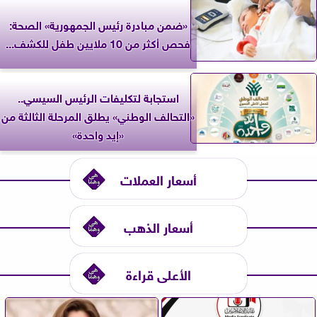
«ضمن مبادرة رئيس الجمهورية» الصحة:
فحص أكثر من 10 ملايين طفل للكشف...
استجابة لتكليفات الرئيس السيسي..
«التحالف الوطني» يطلق المرحلة الثالثة من
«إيد واحدة»
أسعار العملات
أسعار الذهب
الأعلى قراءة