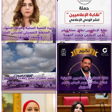
وزيرة التنمية المحلية والبيئة: الانتهاء
نقابة الإعلاميين تطلق حملة لنشر
من المخطط التفصيلي لمدينتي المنيا
الوعي الإعلامي وتعزيز المهنية
ويوسف الصديق...
نقابة الفنانين والإعلاميين الكويتية
مصر للطيران تُسير رحلات خاصة من
تطلق ملتقى نجوم الوطن وتكرم
الجزائر وإيطاليا لدعم السياحة في
المرزوق
شرم...