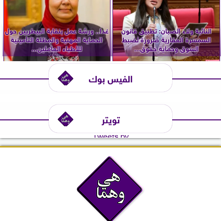
النائبة ولاء الصبان: تطبيق قانون
غدا.. ورشة عمل بنقابة البيطريين حول
السمسرة العقارية ضرورة لضبط
الحماية المهنية والمظلة التأمينية
السوق وحماية حقوق...
للأطباء العاملين...
الفيس بوك
تويتر
Tweets by