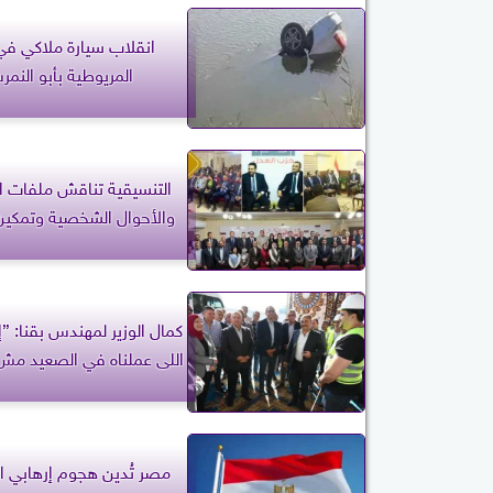
انقلاب سيارة ملاكي في
المريوطية بأبو النم
التنسيقية تناقش ملفات ا
والأحوال الشخصية وتمكين
كمال الوزير لمهندس بقنا: ”إ
اللى عملناه في الصعيد مش 
مصر تُدين هجوم إرهابي 