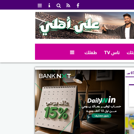
تك
ناس TV
طفلك

 مـ