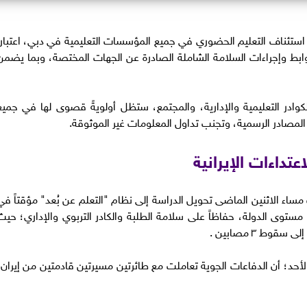
ر استئناف التعليم الحضوري في جميع المؤسسات التعليمية في دبي، اعتباراً
بط وإجراءات السلامة الشاملة الصادرة عن الجهات المختصة، وبما يضمن
كوادر التعليمية والإدارية، والمجتمع، ستظل أولويةً قصوى لها في جميع
لمصادر الرسمية، وتجنب تداول المعلومات غير الموثوقة.
تداءات الإيرانية
 مساء الاثنين الماضى تحويل الدراسة إلى نظام "التعلم عن بُعد" مؤقتاً في
ستوى الدولة، حفاظاً على سلامة الطلبة والكادر التربوي والإداري؛ حيث
ط ٣ مصابين .
 الأحد؛ أن الدفاعات الجوية تعاملت مع طائرتين مسيرتين قادمتين من إيران،