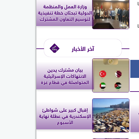
ع 551 صاروخا
وزارة العمل والمنظمة
الدولية تبحثان خطة تنفيذية
لتوسيع التعاون المشترك
آخر الأخبار
بيان مشترك يدين
الانتهاكات الإسرائيلية
المتواصلة في قطاع غزة
إقبال كبير على شواطئ
الإسكندرية في عطلة نهاية
الأسبوع