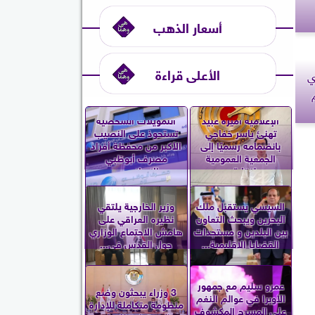
أسعار الذهب
الأعلى قراءة
ي
الإعلامية أميرة عبيد
التمويلات الشخصية
تهنئ ياسر خفاجي
تستحوذ على النصيب
بانضمامه رسميًا إلى
الأكبر من محفظة أفراد
الجمعية العمومية
مصرف أبوظبي
لنقابة...
الإسلامي...
السيسي يستقبل ملك
وزير الخارجية يلتقي
البحرين ويبحث التعاون
نظيره العراقي على
بين البلدين و مستجدات
هامش الاجتماع الوزاري
القضايا الإقليمية...
حول القدس في...
عمرو سليم مع جمهور
3 وزراء يبحثون وضع
الأوبرا في عوالم النغم
منظومة متكاملة للإدارة
على المسرح المكشوف