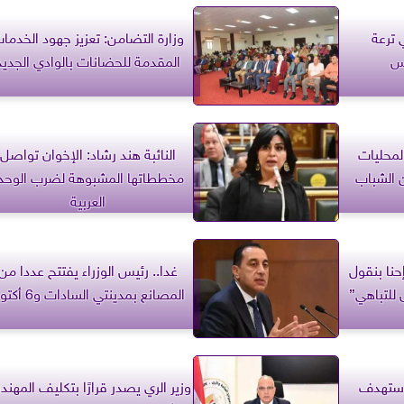
 ترعة
وزارة التضامن: تعزيز جهود الخدما
رس
المقدمة للحضانات بالوادي الجديد
لمحليات
النائبة هند رشاد: الإخوان تواصل
 الشباب
مخططاتها المشبوهة لضرب الوحد
العربية
حنا بنقول
غدا.. رئيس الوزراء يفتتح عددا من
للتباهي”
المصانع بمدينتي السادات و6 أكتوبر
استهدف
وزير الري يصدر قرارًا بتكليف المهن