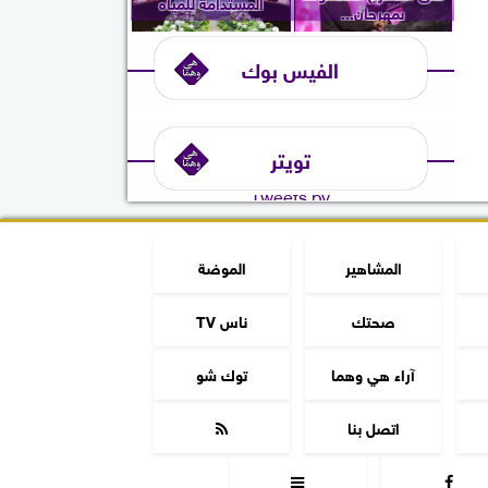
المستدامة للمياه
بمهرجان...
الفيس بوك
تويتر
Tweets by
المشاهير
الموضة
صحتك
ناس TV
آراء هي وهما
توك شو
اتصل بنا


