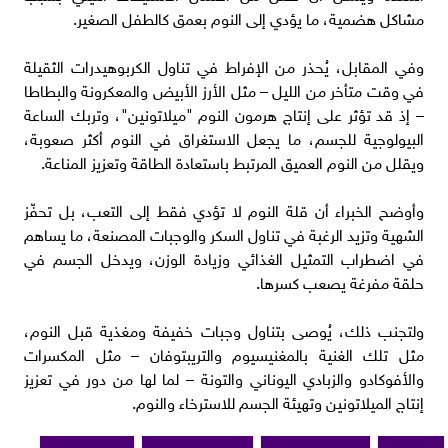
مشاكل هضمية، ما يؤدي إلى النوم بعمق كالطفل الصغير.
وفي المقابل، يُحذر من الإفراط في تناول الكربوهيدرات الثقيلة
في وقت متأخر من الليل – مثل الأرز الأبيض والمعكرونة والبطاطا
– إذ قد تؤثر على إنتاج هرمون النوم "ميلاتونين"، وتربك الساعة
البيولوجية للجسم، ما يجعل الاستغراق في النوم أكثر صعوبة،
ويقلل من النوم العميق المرتبط باستعادة الطاقة وتعزيز المناعة.
وأوضح الخبراء أن قلة النوم لا تؤدي فقط إلى التعب، بل تحفّز
الشهية وتزيد الرغبة في تناول السكر والوجبات المصنعة، ما يساهم
في اضطراب التمثيل الغذائي وزيادة الوزن، ويدخل الجسم في
حلقة مفرغة يصعب كسرها.
ولتجنب ذلك، يُوصى بتناول وجبات خفيفة ومغذية قبل النوم،
مثل تلك الغنية بالمغنيسيوم والتريبتوفان – مثل المكسرات
والأفوكادو والزبادي اليوناني والتونة – لما لها من دور في تعزيز
إنتاج الميلاتونين وتهيئة الجسم للاسترخاء والنوم.