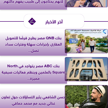
لأنهم يحتاجون إلى طبيب يفهم حالتهم
آخر الأخبار
بنك QNB مصر يطرح قرضًا للتمويل
العقاري بإجراءات سهلة وفترات سداد
تصل...
بنك ABC مصر يتواجد في North
Square بالعلمين وينظم فعاليات صيفية
مميزة...
حسن الشافعي يثير التساؤلات حول تعاون
غنائي جديد مع محمد حماقي