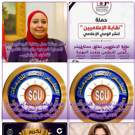
غدا.. ورشة عمل بنقابة البيطريين حول
نقابة الإعلاميين تطلق حملة لنشر
الحماية المهنية والمظلة التأمينية
الوعي الإعلامي وتعزيز المهنية
للأطباء العاملين...
عضو الأعلى للجامعات: كليات التجارة
الأعلى للجامعات: خطة زمنية من 3
لن تندثر.. وإعادة صياغتها بأدوات
مراحل لتطبيق نظام الساعات
الذكاء الاصطناعي
المعتمدة والتخصصات...