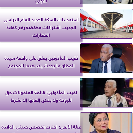
استعدادات السكة الحديد للعام الدراسي
الجديد.. اشتراكات مخفضة رفع كفاءة
القطارات
نقيب المأذونين يعلق على واقعة سيدة
المطار: ما يحدث يعد هدمًا للمجتمع
نقيب المأذونين: قائمة المنقولات حق
للزوجة ولا يمكن إلغائها إلا بشرط
عبلة الألفي: اخترت تخصص حديثي الولادة