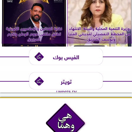
وزيرة التنمية المحلية والبيئة: الانتهاء
نقابة الفنانين والإعلاميين الكويتية
من المخطط التفصيلي لمدينتي المنيا
تطلق ملتقى نجوم الوطن وتكرم
ويوسف الصديق...
المرزوق
الفيس بوك
تويتر
Tweets by