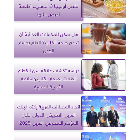
نقص أوميجا 3 الدهني.. أطعمة
احرص عليها
هل يمكن للمكملات الغذائية أن
تدعم صحة القلب؟ العلم يحسم
الجدل
دراسة تكشف علاقة سن انقطاع
الطمث بصحة القلب وسلامة
الأوعية الدموية
اتحاد المصارف العربية يكرّم البنك
العربى الافريقى الدولى خلال
المؤتمر المصرفي العربي 2025