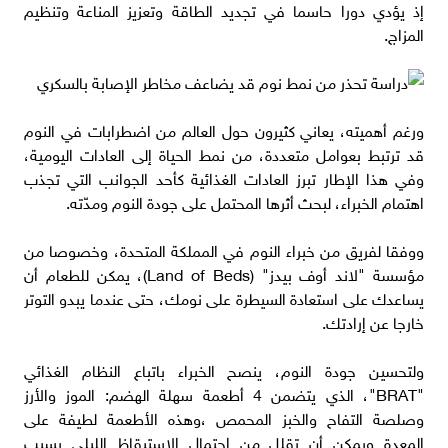
إذ يؤدي دورا حاسما في تجديد الطاقة وتعزيز المناعة وتنظيم
المزاج.
ورغم أهميته، يعاني كثيرون حول العالم من اضطرابات في النوم
قد ترتبط بعوامل متعددة، من نمط الحياة إلى العادات اليومية،
وفي هذا الإطار تبرز العادات الغذائية كأحد الجوانب التي تجذب
اهتمام الخبراء، لبحث أثرها المحتمل على جودة النوم ومدّته.
ووفقا لفريق من خبراء النوم في المملكة المتحدة، وخصوصا من
مؤسسة "لاند أوف بيدز" (Land of Beds)، يمكن للطعام أن
يساعدك على استعادة السيطرة على نومك، حتى عندما يبدو التوتر
خارجا عن إرادتك.
ولتحسين جودة النوم، ينصح الخبراء باتباع النظام الغذائي
"BRAT"، الذي يتضمن 4 أطعمة سهلة الهضم: الموز والأرز
وصلصة التفاح والخبز المحمص ،وهذه الأطعمة لطيفة على
المعدة ويمكن أن تقلل من احتمال الاستيقاظ الليلي بسبب