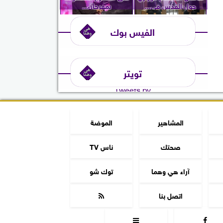
حول القدس في...
بمهرجان...
الفيس بوك
تويتر
Tweets by
المشاهير
الموضة
صحتك
ناس TV
آراء هي وهما
توك شو
اتصل بنا


