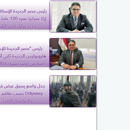
رئيس مصر الجديدة للإسكان
إرثا عمرانيا ع
جديد يوثق تاريخ الشر
رئيس ”مصر الجديدة للإس
هليوبوليس الجديدة ثاني أك
خاصة في مصر بمساحة 5500 فدان
Odyssey بسبب طاقم
والتفاصيل التاريخية