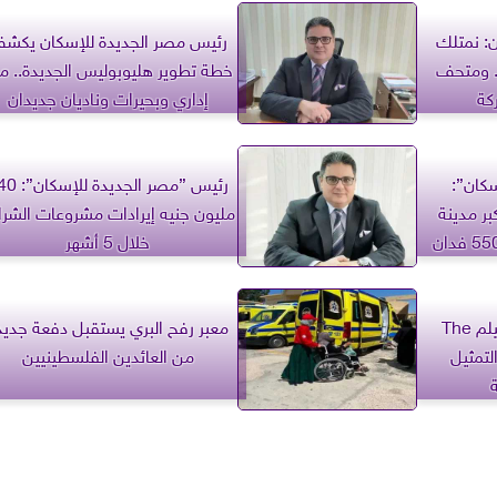
: نمتلك
رئيس مصر الجديدة للإسكان يكش
مره 120 عاما.. ومتحف
خطة تطوير هليوبوليس الجديدة.. م
كة
إداري وبحيرات وناديان جديدان
كان”:
رئيس ”مصر الجديدة 
بر مدينة
مليون جنيه إيرادات مشروعات الشرا
خلال 5 أشهر
جدل واسع يسبق عرض فيلم The
معبر رفح البري يستقبل دفعة جديد
 التمثيل
من العائدين الفلسطينيين