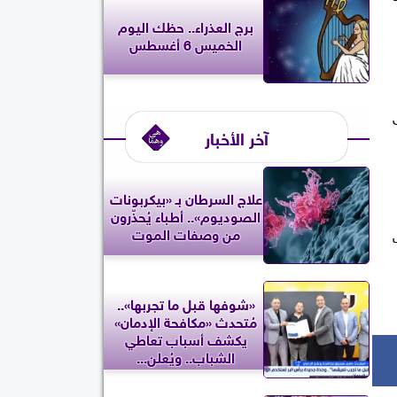
برج العذراء.. حظك اليوم
الخميس 6 أغسطس
آخر الأخبار
علاج السرطان بـ «بيكربونات
الصوديوم».. أطباء يُحذّرون
من وصفات الموت
«شوفها قبل ما تجربها»..
مُتحدث «مكافحة الإدمان»
يكشف أسباب تعاطي
الشباب.. ويُعلن...