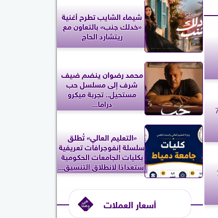
شيماء الشايب تطرح أغنية
«خدلك جنب» بالتعاون مع
ريتشارد الحاج
اء 7
محمد رضوان ينضم ضيف
شرف إلى مسلسل حب
مستحيل.. تجربة ميكرو
دراما...
 حظك اليوم الثلاثاء 7
«التعليم العالي» تُطلق
سلسلة إنفوجرافات تعريفية
بكليات الجامعات الحكومية
استعدادًا لانطلاق التنسيق...
 الثلاثاء 7
أسعار العملات