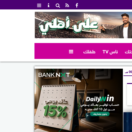
تك
ناس TV
طفلك

 مـ