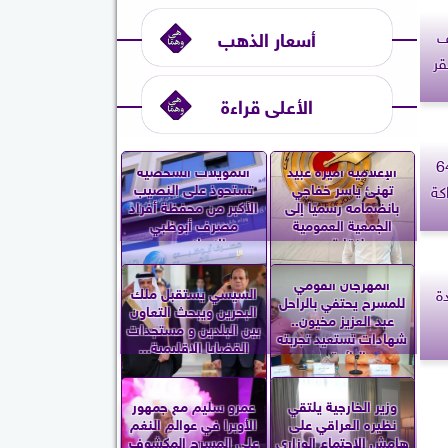
ف
أسعار الذهب
قر
الأعلى قراءة
للإسكان”: 640
الإعلامية أميرة عبيد
التمويلات الشخصية
تهنئ ياسر خفاجي
تستحوذ على النصيب
كة
بانضمامه رسميًا إلى
الأكبر من محفظة أفراد
الجمعية العمومية
مصرف أبوظبي
لنقابة...
الإسلامي...
المهرجان القومي
ة
السيسي يستقبل ملك
للمسرح يحتفي بالراحل
البحرين ويبحث التعاون
عبد العزيز مخيون..
بين البلدين و مستجدات
شهادات تستعيد تجربته
القضايا الإقليمية...
الرائدة...
وزير الخارجية يلتقي
عمرو سليم مع جمهور
نظيره العراقي على
الأوبرا في عوالم النغم
هامش الاجتماع الوزاري
على المسرح المكشوف