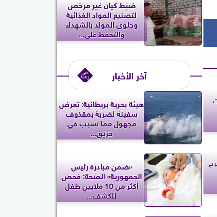
ضبط كيان غير مرخص
لتصنيع المواد الغذائية
وحلوى المولد بالشهداء
والتحفظ على...
آخر الأخبار
ت
‎هيئة بحرية بريطانية: تعرض
سفينة لضربة بمقذوف
مجهول مما تسبب في
حريق...
رح
«ضمن مبادرة رئيس
الجمهورية» الصحة: فحص
أكثر من 10 ملايين طفل
للكشف...