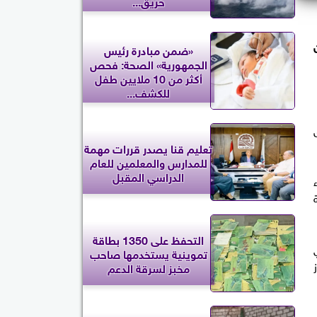
حريق...
«ضمن مبادرة رئيس
الجمهورية» الصحة: فحص
أكثر من 10 ملايين طفل
للكشف...
تعليم قنا يصدر قررات مهمة
للمدارس والمعلمين للعام
الدراسي المقبل
التحفظ على 1350 بطاقة
تموينية يستخدمها صاحب
مخبز لسرقة الدعم