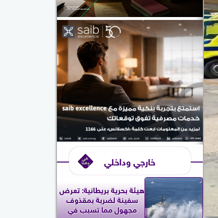
خارجي وداخلي
‎هيئة بحرية بريطانية: تعرض
سفينة لضربة بمقذوف
مجهول مما تسبب في