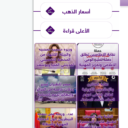
أسعار الذهب
الأعلى قراءة
وزيرة التنمية المحلية
نقابة الإعلاميين تطلق
والبيئة: الانتهاء من
حملة لنشر الوعي
المخطط التفصيلي
الإعلامي وتعزيز المهنية
لمدينتي المنيا ويوسف
الصديق...
نقابة الفنانين
مصر للطيران تُسير
والإعلاميين الكويتية
رحلات خاصة من الجزائر
تطلق ملتقى نجوم
وإيطاليا لدعم السياحة
الوطن وتكرم المرزوق
في شرم...
غدا.. ورشة عمل بنقابة
النائبة ولاء الصبان:
البيطريين حول الحماية
تطبيق قانون السمسرة
المهنية والمظلة
العقارية ضرورة لضبط