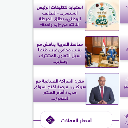
استجابة لتكليفات الرئيس
السيسي.. «التحالف
الوطني» يطلق المرحلة
الثالثة من «إيد واحدة»
محافظ الغربية يناقش مع
نقيب محاميّ غرب طنطا
سبل التعاون المشترك
وتعزيز...
ت
مكي: الشراكة الصناعية مع
طر
«بريكس» فرصة لفتح أسواق
جديدة أمام المنتج
المصري...
رد
أسعار العملات
ة