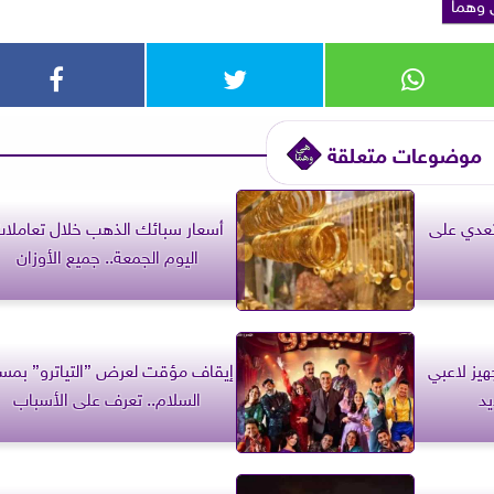
وهما
موضوعات متعلقة
تعدي على
أسعار سبائك الذهب خلال تعاملا
اليوم الجمعة.. جميع الأوزان
يز لاعبي
إيقاف مؤقت لعرض ”التياترو” بمس
يد
السلام.. تعرف على الأسباب