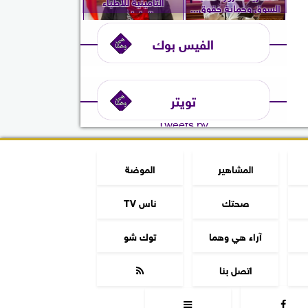
التأمينية للأطباء
السوق وحماية حقوق...
العاملين...
الفيس بوك
تويتر
Tweets by
المشاهير
الموضة
صحتك
ناس TV
آراء هي وهما
توك شو
اتصل بنا


