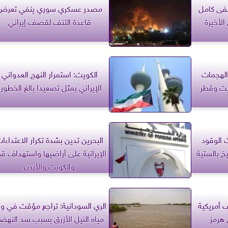
فى كامل
مصدر عسكري سوري ينفي تعرض
الأخيرة
قاعدة التنف لقصف إيراني
الهجمات
الكويت: استمرار النهج العدواني
ويت وقطر
الإيراني يمثل تصعيدا بالغ الخطورة
ت الوقود
البحرين تدين بشدة تكرار الاعتداءا
خ بالستية
الإيرانية على أراضيها واستهداف ق
والكويت والأردن
 أمريكية
الري السودانية: تراجع مؤقت في وا
 هرمز
مياه النيل الأزرق بسبب سد النهض