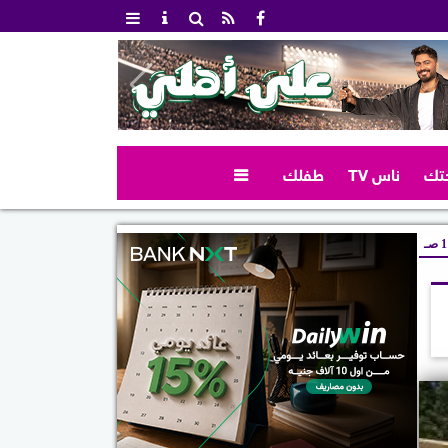
تك
ناس TV
طفلك

صـ