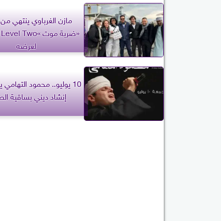
مازن الغرباوي ينتهي من
«
لعرضه
10 يوليو.. محمود التهامي
إنشاد ديني بساقية ال