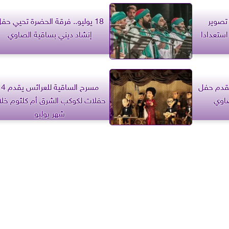
 تصوير
18 يوليو.. فرقة الحضرة تحيي حف
ضربة موت »Level Two استعدادا
إنشاد ديني بساقية الصاوي
 يقدم حفل
مسرح الساقية للعرائس يقدم 4
صاوي
حفلات لكوكب الشرق أم كلثوم خلا
شهر يوليو