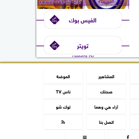
المعتمدة
بداية التداولات الأسبوع
والتخصصات...
الفيس بوك
تويتر
Tweets by
المشاهير
الموضة
صحتك
ناس TV
آراء هي وهما
توك شو
اتصل بنا


