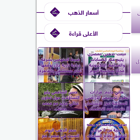
أسعار الذهب
ل
الأعلى قراءة
البنك الأهلي المصري
يتيح فتح الحسابات
ضبط المتهمين بسرقة
ل
والمحافظ الإلكترونية
دراجة نارية حال توقفها
مجانًا بمناسبة اليوم
أمام مستشفى بالقاهرة
العالمي...
هاني حليم: قرارات
حسن الشافعي يثير
تطوير تخصيص الأراضي
التساؤلات حول تعاون
الصناعية تعزز الاستثمار
غنائي جديد مع محمد
وتدعم نمو الاقتصاد
حماقي
الأعلى للجامعات: خطة
زمنية من 3 مراحل
سعر الذهب اليوم
لتطبيق نظام الساعات
السبت في مصر.. مع