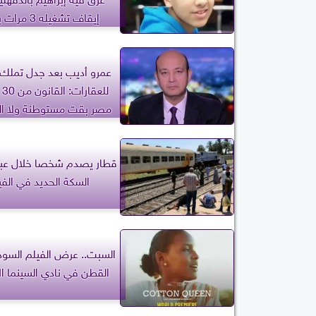
إيقاف تشغيله 3
مخالفات
عمرو أديب بعد جدل تملك 
للع
مصر بقت مستوطنة ولا الل
اتعوجت
قطار يصدم شخصا خلال عبو
السكة الحديد في الف
السبت.. عرض الفيلم السود
القطن في نادي السينما ال