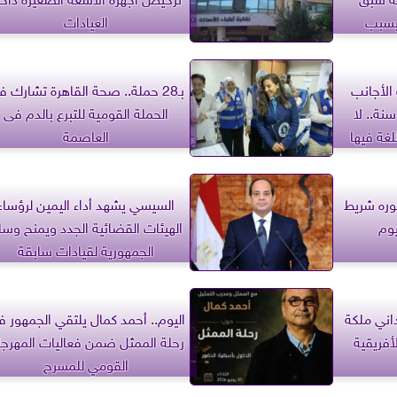
 مرات بسبب
العيادات
الأجانب
بـ28 حملة.. صحة القاهرة تشارك 
قارات: القانون من 30 سنة.. لا
الحملة القومية للتبرع بالدم فى
غة فيها
العاصمة
ره شريط
السيسي يشهد أداء اليمين لرؤساء
يوم
الهيئات القضائية الجدد ويمنح وسا
الجمهورية لقيادات سابقة
اني ملكة
اليوم.. أحمد كمال يلتقي الجمهور 
أفريقية
رحلة الممثل ضمن فعاليات المهرجا
القومي للمسرح