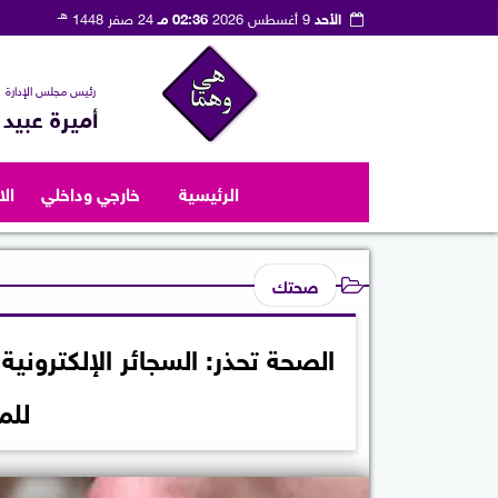
هـ
الأحد
9 أغسطس 2026
02:36 مـ
24 صفر 1448
رئيس مجلس الإدارة
أميرة عبيد
الرئيسية
خارجي وداخلي
ال
صحتك
الصحة تحذر: السجائر الإلكترون
للم