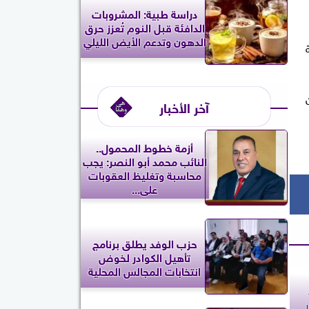
دراسة طبية: المشروبات
الدافئة قبل النوم تُعزز حرق
الدهون وتدعم الأيض الليلي
ن
آخر الأخبار
أزمة خطوط المحمول..
النائب محمد أبو النصر: يجب
محاسبة وتغليظ العقوبات
على...
حزب الوفد يطلق برنامج
تأهيل الكوادر لخوض
انتخابات المجالس المحلية
ل