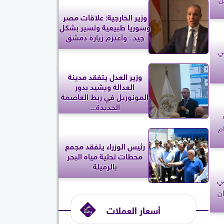
وزير الخارجية: علاقات مصر
وسوريا طبيعية وتسير بشكل
جيد.. وأعتزم زيارة دمشق
في
وزير العدل يتفقد مدينة
العدالة ويشيد بدور
المونوريل في ربط العاصمة
الجديدة...
م
رئيس الوزراء يتفقد مجمع
محطات تحلية مياه البحر
بالرميلة
في
ن
أسعار العملات