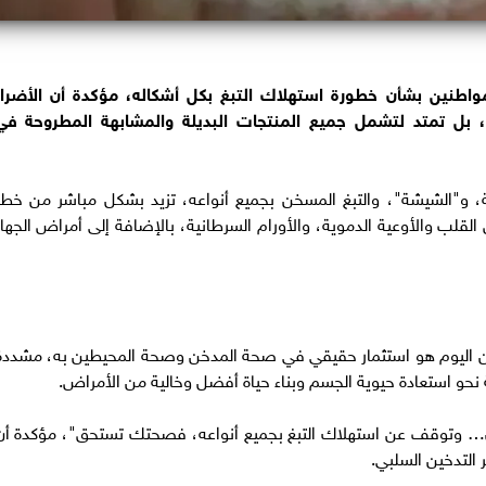
مواطنين بشأن خطورة استهلاك التبغ بكل أشكاله، مؤكدة أن الأضرار
، بل تمتد لتشمل جميع المنتجات البديلة والمشابهة المطروحة في
نية، و"الشيشة"، والتبغ المسخن بجميع أنواعه، تزيد بشكل مباشر من خطر
القلب والأوعية الدموية، والأورام السرطانية، بالإضافة إلى أمراض الجهاز
دخين اليوم هو استثمار حقيقي في صحة المدخن وصحة المحيطين به، مشددة
 نحو استعادة حيوية الجسم وبناء حياة أفضل وخالية من الأمراض.
لآن… وتوقف عن استهلاك التبغ بجميع أنواعه، فصحتك تستحق"، مؤكدة أن
 التدخين السلبي.