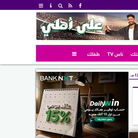
تك
ناس TV
طفلك

 مـ