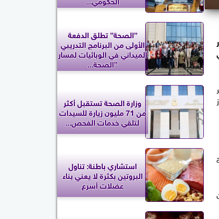
الحكومي...
”الصحة” تطلق الدفعة
الأولى من البرنامج التدريبي
الميداني في الوبائيات لمسار
”الصحة...
وزارة الصحة تستقبل أكثر
من 71 مليون زيارة للسيدات
لتلقي خدمات الفحص...
استشاري باطنة: تناول
البروتين بكثرة لا يعني بناء
عضلات أسرع