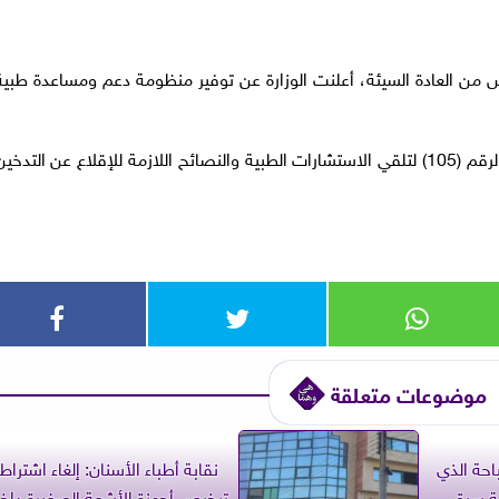
ص من العادة السيئة، أعلنت الوزارة عن توفير منظومة دعم ومساعدة طبية
الخط الساخن: يمكن التواصل مع وزارة الصحة عبر الرقم (105) لتلقي الاستشارات الطبية والنصائح اللازمة للإقلاع عن التدخي
موضوعات متعلقة
احة الذي
نقابة أطباء الأسنان: إلغاء اشتراط
ية سبق
ترخيص أجهزة الأشعة الصغيرة داخ