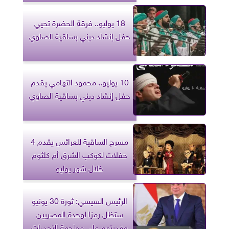
18 يوليو.. فرقة الحضرة تحيي
حفل إنشاد ديني بساقية الصاوي
10 يوليو.. محمود التهامي يقدم
حفل إنشاد ديني بساقية الصاوي
مسرح الساقية للعرائس يقدم 4
حفلات لكوكب الشرق أم كلثوم
خلال شهر يوليو
الرئيس السيسي: ثورة 30 يونيو
ستظل رمزا لوحدة المصريين
وقدرتهم على مواجهة التحديات