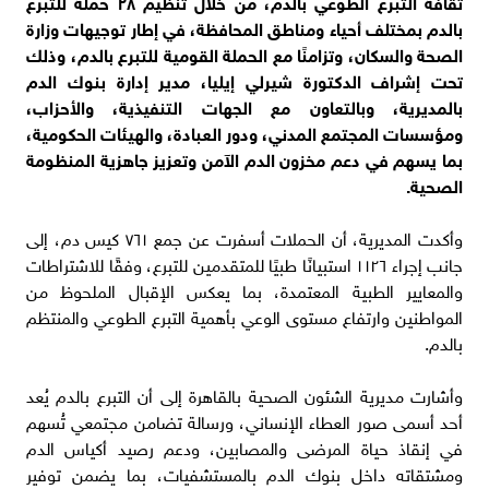
ثقافة التبرع الطوعي بالدم، من خلال تنظيم ٢٨ حملة للتبرع
بالدم بمختلف أحياء ومناطق المحافظة، في إطار توجيهات وزارة
الصحة والسكان، وتزامنًا مع الحملة القومية للتبرع بالدم، وذلك
تحت إشراف الدكتورة شيرلي إيليا، مدير إدارة بنوك الدم
بالمديرية، وبالتعاون مع الجهات التنفيذية، والأحزاب،
ومؤسسات المجتمع المدني، ودور العبادة، والهيئات الحكومية،
بما يسهم في دعم مخزون الدم الآمن وتعزيز جاهزية المنظومة
الصحية.
وأكدت المديرية، أن الحملات أسفرت عن جمع ٧٦١ كيس دم، إلى
جانب إجراء ١١٢٦ استبيانًا طبيًا للمتقدمين للتبرع، وفقًا للاشتراطات
والمعايير الطبية المعتمدة، بما يعكس الإقبال الملحوظ من
المواطنين وارتفاع مستوى الوعي بأهمية التبرع الطوعي والمنتظم
بالدم.
وأشارت مديرية الشئون الصحية بالقاهرة إلى أن التبرع بالدم يُعد
أحد أسمى صور العطاء الإنساني، ورسالة تضامن مجتمعي تُسهم
في إنقاذ حياة المرضى والمصابين، ودعم رصيد أكياس الدم
ومشتقاته داخل بنوك الدم بالمستشفيات، بما يضمن توفير