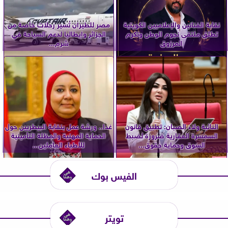
نقابة الفنانين والإعلاميين الكويتية
مصر للطيران تُسير رحلات خاصة من
تطلق ملتقى نجوم الوطن وتكرم
الجزائر وإيطاليا لدعم السياحة في
المرزوق
شرم...
النائبة ولاء الصبان: تطبيق قانون
غدا.. ورشة عمل بنقابة البيطريين حول
السمسرة العقارية ضرورة لضبط
الحماية المهنية والمظلة التأمينية
السوق وحماية حقوق...
للأطباء العاملين...
الفيس بوك
تويتر