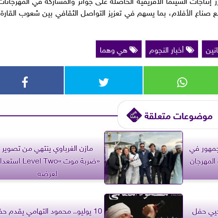
إنتاجات السينما الأفريقية الحاصلة على جوائز والمشاركة في المهرجانات
ع صناع الأفلام، بما يسهم في تعزيز التواصل الثقافي بين شعوب القارة،
انين
أخبار النجوم
هي وهما
موضوعات متعلقة
جمهور في
مازن الغرباوي ينتهي من تصوير
المهرجان
«ضربة موت »Level Two است
لعرضه
تحيي حفل
10 يوليو.. محمود التهامي يقدم ح