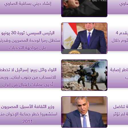
صاوي
إنشاد ديني بساقية الصاوي
مسرح الساقية للعرائس يقدم 4
الرئيس السيسي: ثورة 30 يونيو
ثوم خلال
ستظل رمزا لوحدة المصريين وقدرت
على مواجهة التحديات
اطر إصابة
اللواء وائل ربيع: إسرائيل لا تخطط
ب
للانسحاب من جنوب لبنان.. وربما
تُجري عمليات اغتيال في إيران
ة تناضل
وزير الثقافة الأسبق: المصريون
ة لم تؤثر
استشعروا خطر جماعة الإخوان منذ
2011