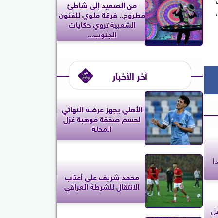
من الصعيد إلى شاطئ
مطروح.. فرقة ملوي للفنون
الشعبية تروي حكايات
الجنوب...
آخر الأخبار
الأهلي يجهز عرضه النهائي
لحسم صفقة موهبة غزل
المحلة
عدادا
محمد شريف على أعتاب
الانتقال للشرطة العراقي
فل