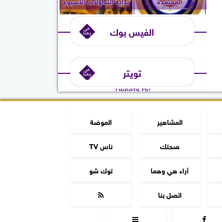
المعتمدة
بداية التداولات الأسبوع
والتخصصات...
الفيس بوك
تويتر
Tweets by
المشاهير
الموضة
صحتك
ناس TV
آراء هي وهما
توك شو
اتصل بنا


