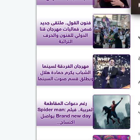
فنون القول.. ملتقى جديد
ضمن فعاليات مهرجان قنا
الدولي للفنون والحرف
التراثية
مهرجان الغردقة لسينما
الشباب يكرم حمادة هلال
ويطلق قسم صوت السينما
ان (FIFDH)، وتم
رغم دعوات المقاطعة
العربية.. فيلم Spider man:
Brand new day يواصل
اكتساح...