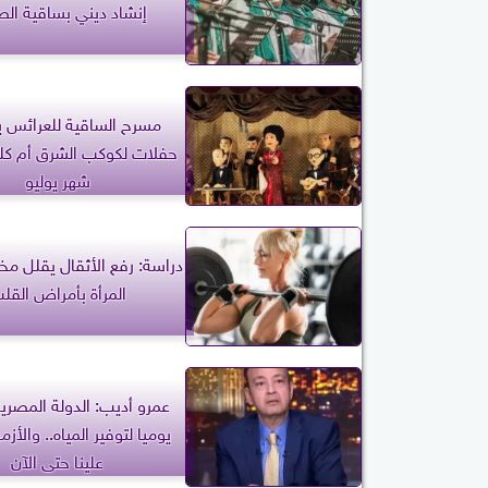
إنشاد ديني بساقية ال
حفلات لكوكب الشرق أم كل
شهر يوليو
دراسة: رفع الأثقال يقلل مخ
المرأة بأمراض القل
عمرو أديب: الدولة المصري
يوميا لتوفير المياه.. والأزم
علينا حتى الآن