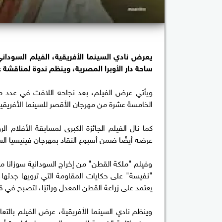
يعرض نادي السينما الأفريقية، الفيلم السودان
ساحة دار الأوبرا المصرية، وينظم ندوة لمناقشة ع
ويأتي عرض الفيلم، بعد نجاحه اللافت في عدد من
الخامسة عشرة من مهرجان الأقصر للسينما الأفريقية
عرضه أيضًا ضمن أسبوع النقاد بمهرجان فينيسيا الس
وفيلم "ملكة القطن" من إخراج السودانية سوزانا مير
"نفيسة" على حكايات المقاومة التي ترويها جدت
يعتمد على زراعة القطن المعدل وراثيًا، لتصبح في ق
وينظم نادي السينما الأفريقية، عرض الفيلم بالتعا