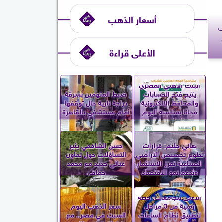
أسعار الذهب
ى
الأعلى قراءة
البنك الأهلي المصري
يتيح فتح الحسابات
ضبط المتهمين بسرقة
والمحافظ الإلكترونية
دراجة نارية حال توقفها
مجانًا بمناسبة اليوم
أمام مستشفى بالقاهرة
العالمي...
هاني حليم: قرارات
حسن الشافعي يثير
تطوير تخصيص الأراضي
التساؤلات حول تعاون
الصناعية تعزز الاستثمار
غنائي جديد مع محمد
وتدعم نمو الاقتصاد
حماقي
الأعلى للجامعات: خطة
زمنية من 3 مراحل
سعر الذهب اليوم
لتطبيق نظام الساعات
السبت في مصر.. مع