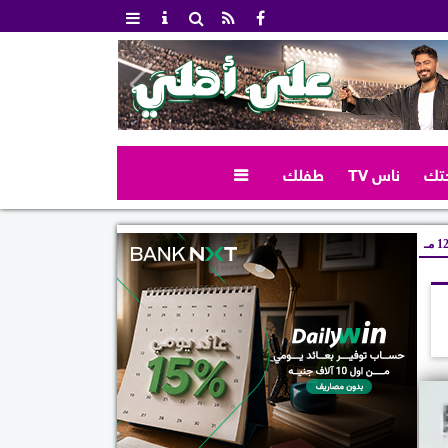
تك
ناس TV
طفلك

 مـ