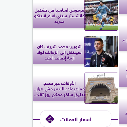
مرموش أساسيا في تشكيل
مانشستر سيتي أمام أتليتكو
مدريد
هم
شوبير: محمد شريف كان
سينتقل إلى الزمالك لولا
أزمة إيقاف القيد
الأوقاف عبر صحح
مفاهيمك: التنمر مش هزار..
تعليق ساخر ممكن يهز ثقة...
أسعار العملات