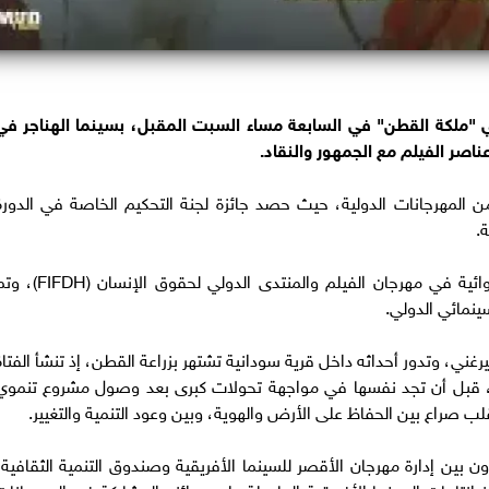
ي "ملكة القطن" في السابعة مساء السبت المقبل، بسينما الهناجر في
ناصر الفيلم مع الجمهور والنقاد.
 المهرجانات الدولية، حيث حصد جائزة لجنة التحكيم الخاصة في الدورة
.
كما نال الفيلم الجائزة الكبرى لمسابقة الأفلام الروائية في مهرجان الفيلم والمنتدى الدولي لحقوق الإنس
ينمائي الدولي.
غني، وتدور أحداثه داخل قرية سودانية تشتهر بزراعة القطن، إذ تنشأ الفتاة
ها، قبل أن تجد نفسها في مواجهة تحولات كبرى بعد وصول مشروع تنموي
لب صراع بين الحفاظ على الأرض والهوية، وبين وعود التنمية والتغيير.
ون بين إدارة مهرجان الأقصر للسينما الأفريقية وصندوق التنمية الثقافية؛