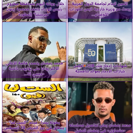
الأمين العام لجامعة الدول العربية
خلال جولته اليوم بمحافظة مطروح..
يبحث مع وزيرة خارجية اليمن تطورات
رئيس الوزراء يتفقد معصرة زيتون
الأوضاع...
”فيرجينيا” المطورة
محمد رمضان يتصدر قائمة الأغاني
شهادات ادخار بنك CIB.. أفضل
الأكثر رواجا على يوتيوب بأغنية
خيارات الادخار بعوائد تنافسية
«حبيبي أنا...
بطولة يسرا.. فيلم ”الست لما”
محمد رمضان يعلن تفاصيل مسلسله
ينطلق في دور العرض 19 أغسطس
«عشماوي» في رمضان المقبل
الجاري