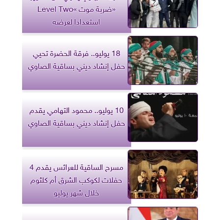
«ضربة موت »Level Two
استعدادا لعرضه
18 يوليو.. فرقة الحضرة تحيي
حفل إنشاد ديني بساقية الصاوي
10 يوليو.. محمود التهامي يقدم
حفل إنشاد ديني بساقية الصاوي
مسرح الساقية للعرائس يقدم 4
حفلات لكوكب الشرق أم كلثوم
خلال شهر يوليو