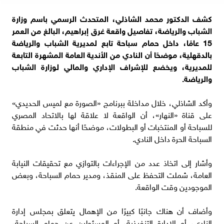
كشف الدكتور محمد الشاذلي، المتحدث الرسمي باسم وزارة
الشباب والرياضة، تفاصيل واقعة غرق إبراهيم، البالغ من العمر
15 عامًا، داخل حمام سباحة تابع لمديرية الشباب والرياضة
بالدقهلية، موضحًا أن النادي من الأندية العامة المشهرة التابعة
للمديرية، ويخضع للإشراف الإداري والمالي لوزارة الشباب
والرياضة.
وأكد الشاذلي، خلال مداخلة ببرنامج «الصورة مع لميس الحديدي»
على قناة «النهار»، أن الواقعة لا علاقة لها بالاتحاد المصري
للسباحة أو المنتخبات أو البطولات، موضحًا أنها حدثت في منطقة
السباحة الحرة داخل النادي.
وأشار إلى اتخاذ عدد من الإجراءات بالتوازي مع تحقيقات النيابة
العامة، شملت التحفظ على المنقذ، ومدير حمام السباحة، وبعض
الموجودين وقت الواقعة.
وأضاف أن هناك جانبًا كبيرًا من الإهمال يتعلق بمجلس إدارة
النادي، أو الإدارة التنفيذية، أو المسئولين عن حمام السباحة،