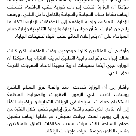
مؤكدًا أن الوزارة اتخذت إجراءات فورية عقب الواقعة، تضمنت
إيقاف نشاط حمام السباحة والسباحة بالكامل داخل النادي، ووقف
الإدارة التنفيذية، وإحالة الواقعة إلى التحقيقات الإدارية لاتخاذ ما
يلزم من قرارات بشأن مجلس الإدارة والإدارة التنفيذية وإدارة حمام
السباحة، على أن يتم إعلان النتائج عقب انتهاء تحقيقات النيابة.
وأوضح أن المنقذين كانوا موجودين وقت الواقعة، لكن كانت
هناك إجراءات وقواعد واجبة التطبيق لم يتم الالتزام بها، مؤكدًا أن
الوزارة تجري أيضًا تحقيقات إدارية تمهيدًا لاتخاذ العقوبات اللازمة
بحق النادي.
وأشار إلى أن الوزارة شددت، منذ واقعة غرق السباح الناشئ
يوسف، لاعب نادي الزهور، العقوبات والضوابط المنظمة
لاستخدام حمامات السباحة في الهيئات الشبابية والرياضية، لافتًا
إلى أن النادي الذي شهد واقعة غرق إبراهيم خضع، خلال الفترة من
يناير إلى يونيو، لست جولات تفتيش، تم خلالها إيقاف تشغيل
حمام السباحة ثلاث مرات بسبب مخالفات تتعلق بالمنقذين،
ونسب الكلور، وجودة المياه، وإجراءات الإنقاذ.