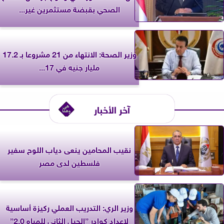
الصحي بقبضة مستثمرين غير...
وزير الصحة: الانتهاء من 21 مشروعا بـ 17.2
مليار جنيه في 17...
آخر الأخبار
نقيب المحامين ينعى دياب اللوح سفير
فلسطين لدى مصر
وزير الري: التدريب العملي ركيزة أساسية
لإعداد كوادر ”الجيل الثاني للمياه 2.0”