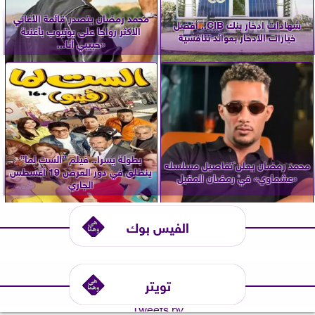
محمد رمضان يتصدر قائمة الأغاني
شهادات ادخار بنك CIB.. أفضل
الأكثر رواجا على يوتيوب بأغنية
خيارات الادخار بعوائد تنافسية
«حبيبي أنا...
بطولة يسرا.. فيلم ”الست لما”
محمد رمضان يعلن تفاصيل مسلسله
ينطلق في دور العرض 19 أغسطس
«عشماوي» في رمضان المقبل
الجاري
الفيس بوك
تويتر
Tweets by