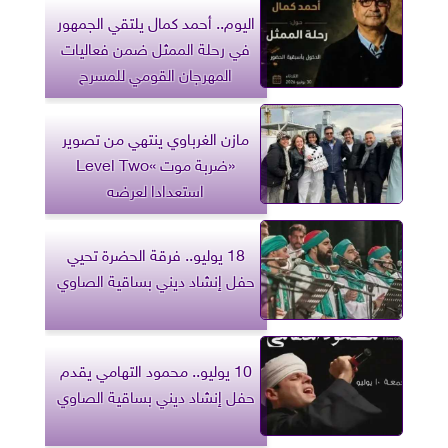
اليوم.. أحمد كمال يلتقي الجمهور
في رحلة الممثل ضمن فعاليات
المهرجان القومي للمسرح
مازن الغرباوي ينتهي من تصوير
«ضربة موت »Level Two
استعدادا لعرضه
18 يوليو.. فرقة الحضرة تحيي
حفل إنشاد ديني بساقية الصاوي
10 يوليو.. محمود التهامي يقدم
حفل إنشاد ديني بساقية الصاوي