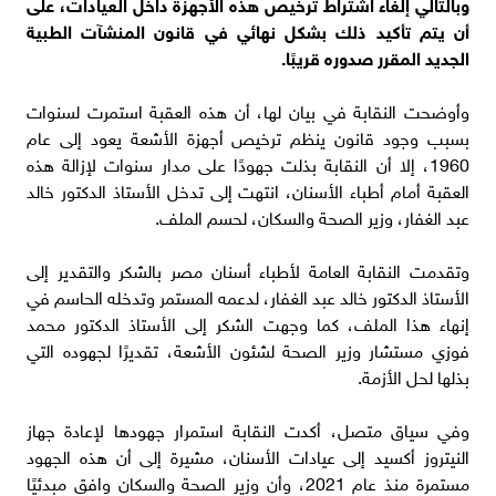
وبالتالي إلغاء اشتراط ترخيص هذه الأجهزة داخل العيادات، على
أن يتم تأكيد ذلك بشكل نهائي في قانون المنشآت الطبية
الجديد المقرر صدوره قريبًا.
وأوضحت النقابة في بيان لها، أن هذه العقبة استمرت لسنوات
بسبب وجود قانون ينظم ترخيص أجهزة الأشعة يعود إلى عام
1960، إلا أن النقابة بذلت جهودًا على مدار سنوات لإزالة هذه
العقبة أمام أطباء الأسنان، انتهت إلى تدخل الأستاذ الدكتور خالد
عبد الغفار، وزير الصحة والسكان، لحسم الملف.
وتقدمت النقابة العامة لأطباء أسنان مصر بالشكر والتقدير إلى
الأستاذ الدكتور خالد عبد الغفار، لدعمه المستمر وتدخله الحاسم في
إنهاء هذا الملف، كما وجهت الشكر إلى الأستاذ الدكتور محمد
فوزي مستشار وزير الصحة لشئون الأشعة، تقديرًا لجهوده التي
بذلها لحل الأزمة.
وفي سياق متصل، أكدت النقابة استمرار جهودها لإعادة جهاز
النيتروز أكسيد إلى عيادات الأسنان، مشيرة إلى أن هذه الجهود
مستمرة منذ عام 2021، وأن وزير الصحة والسكان وافق مبدئيًا