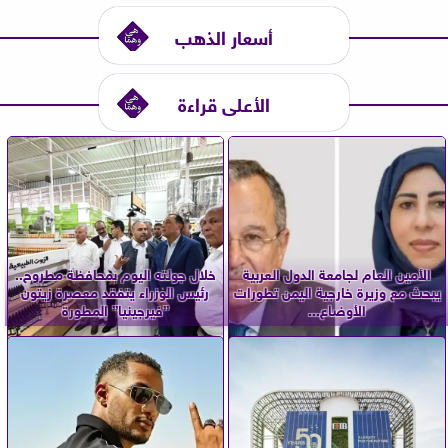
أسعار الذهب
الأعلى قراءة
الأمين العام لجامعة الدول العربية
خلال جولته اليوم بمحافظة مطروح..
يبحث مع وزيرة خارجية اليمن تطورات
رئيس الوزراء يتفقد معصرة زيتون
الأوضاع...
”فيرجينيا” المطورة