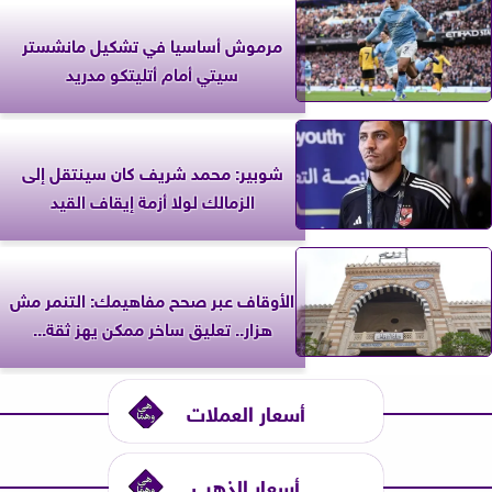
مرموش أساسيا في تشكيل مانشستر
سيتي أمام أتليتكو مدريد
شوبير: محمد شريف كان سينتقل إلى
الزمالك لولا أزمة إيقاف القيد
الأوقاف عبر صحح مفاهيمك: التنمر مش
هزار.. تعليق ساخر ممكن يهز ثقة...
أسعار العملات
أسعار الذهب