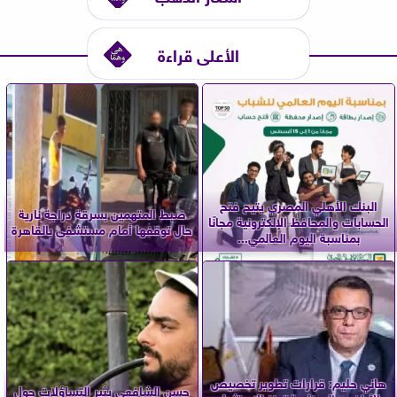
الأعلى قراءة
البنك الأهلي المصري يتيح فتح
ضبط المتهمين بسرقة دراجة نارية
الحسابات والمحافظ الإلكترونية مجانًا
حال توقفها أمام مستشفى بالقاهرة
بمناسبة اليوم العالمي...
هاني حليم: قرارات تطوير تخصيص
حسن الشافعي يثير التساؤلات حول