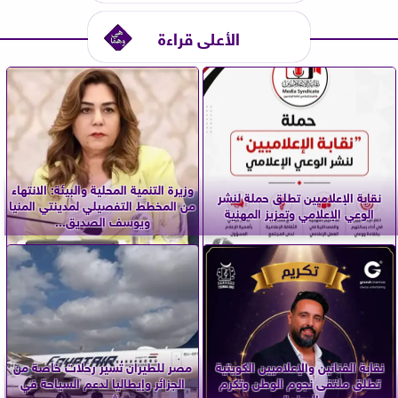
الأعلى قراءة
وزيرة التنمية المحلية والبيئة: الانتهاء
نقابة الإعلاميين تطلق حملة لنشر
من المخطط التفصيلي لمدينتي المنيا
الوعي الإعلامي وتعزيز المهنية
ويوسف الصديق...
نقابة الفنانين والإعلاميين الكويتية
مصر للطيران تُسير رحلات خاصة من
تطلق ملتقى نجوم الوطن وتكرم
الجزائر وإيطاليا لدعم السياحة في
المرزوق
شرم...