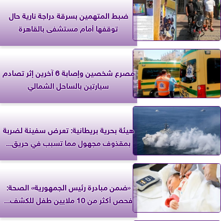
ضبط المتهمين بسرقة دراجة نارية حال
توقفها أمام مستشفى بالقاهرة
مصرع شخصين وإصابة 6 آخرين إثر تصادم
سيارتين بالساحل الشمالي
‎هيئة بحرية بريطانية: تعرض سفينة لضربة
بمقذوف مجهول مما تسبب في حريق...
«ضمن مبادرة رئيس الجمهورية» الصحة:
فحص أكثر من 10 ملايين طفل للكشف...