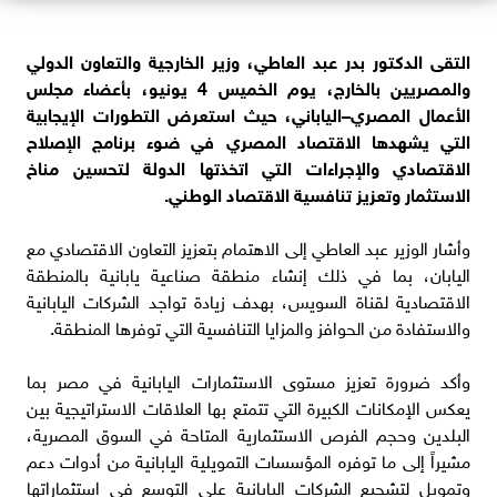
التقى الدكتور بدر عبد العاطي، وزير الخارجية والتعاون الدولي
والمصريين بالخارج، يوم الخميس 4 يونيو، بأعضاء مجلس
الأعمال المصري–الياباني، حيث استعرض التطورات الإيجابية
التي يشهدها الاقتصاد المصري في ضوء برنامج الإصلاح
الاقتصادي والإجراءات التي اتخذتها الدولة لتحسين مناخ
الاستثمار وتعزيز تنافسية الاقتصاد الوطني.
وأشار الوزير عبد العاطي إلى الاهتمام بتعزيز التعاون الاقتصادي مع
اليابان، بما في ذلك إنشاء منطقة صناعية يابانية بالمنطقة
الاقتصادية لقناة السويس، بهدف زيادة تواجد الشركات اليابانية
والاستفادة من الحوافز والمزايا التنافسية التي توفرها المنطقة.
وأكد ضرورة تعزيز مستوى الاستثمارات اليابانية في مصر بما
يعكس الإمكانات الكبيرة التي تتمتع بها العلاقات الاستراتيجية بين
البلدين وحجم الفرص الاستثمارية المتاحة في السوق المصرية،
مشيراً إلى ما توفره المؤسسات التمويلية اليابانية من أدوات دعم
وتمويل لتشجيع الشركات اليابانية على التوسع في استثماراتها