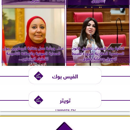
النائبة ولاء الصبان: تطبيق قانون
غدا.. ورشة عمل بنقابة البيطريين حول
السمسرة العقارية ضرورة لضبط
الحماية المهنية والمظلة التأمينية
السوق وحماية حقوق...
للأطباء العاملين...
الفيس بوك
تويتر
Tweets by