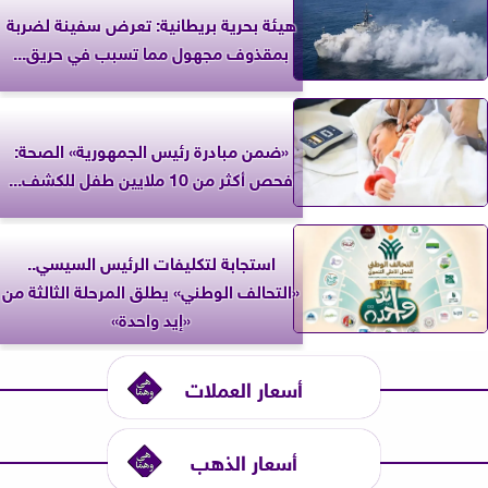
‎هيئة بحرية بريطانية: تعرض سفينة لضربة
بمقذوف مجهول مما تسبب في حريق...
«ضمن مبادرة رئيس الجمهورية» الصحة:
فحص أكثر من 10 ملايين طفل للكشف...
استجابة لتكليفات الرئيس السيسي..
«التحالف الوطني» يطلق المرحلة الثالثة من
«إيد واحدة»
أسعار العملات
أسعار الذهب