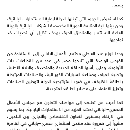
بمصر.
كما استعرض الجهود التي تبذلها الدولة لرعاية الاستثمارات اليابانية،
ومن بينها آلية المتابعة الدورية المخصصة للشركات اليابانية بالهيئة
العامة للاستثمار والمناطق الحرة، بهدف تذليل أي تحديات قد
تواجهها.
ودعا الوزير عبد العاطي مجتمع الأعمال الياباني إلى الاستفادة من
الفرص الواعدة التي تتيحها مصر في عدد من القطاعات ذات
الأولوية، وعلى رأسها الطاقة الجديدة والمتجددة، والبنية التحتية،
وتحلية المياه، وصناعة السيارات الكهربائية، والصناعات المرتبطة
بالطاقة النظيفة، في ضوء استراتيجية الدولة لتوطين الصناعات
وتعزيز الاعتماد على مصادر الطاقة المتجددة.
كما أعرب عن تطلعه إلى مواصلة التعاون مع مجلس الأعمال
المصري–الياباني لحشد المزيد من الاستثمارات اليابانية، بما يسهم
في الارتقاء بمستوى التعاون الاقتصادي والتجاري بين البلدين،
مشيراً إلى ضرورة عقد منتدى استثماري مصري–ياباني في القاهرة
بمشاركة واسعة من مجتمع الأعمال في البلدين، لاستكشاف