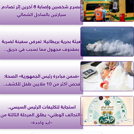
مصرع شخصين وإصابة 6 آخرين إثر تصادم
سيارتين بالساحل الشمالي
‎هيئة بحرية بريطانية: تعرض سفينة لضربة
بمقذوف مجهول مما تسبب في حريق...
«ضمن مبادرة رئيس الجمهورية» الصحة:
فحص أكثر من 10 ملايين طفل للكشف...
استجابة لتكليفات الرئيس السيسي..
«التحالف الوطني» يطلق المرحلة الثالثة من
«إيد واحدة»