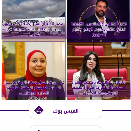
نقابة الفنانين والإعلاميين الكويتية
مصر للطيران تُسير رحلات خاصة من
تطلق ملتقى نجوم الوطن وتكرم
الجزائر وإيطاليا لدعم السياحة في
المرزوق
شرم...
النائبة ولاء الصبان: تطبيق قانون
غدا.. ورشة عمل بنقابة البيطريين حول
السمسرة العقارية ضرورة لضبط
الحماية المهنية والمظلة التأمينية
السوق وحماية حقوق...
للأطباء العاملين...
الفيس بوك