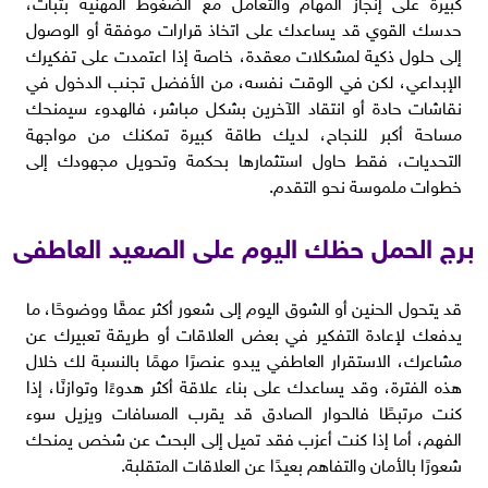
كبيرة على إنجاز المهام والتعامل مع الضغوط المهنية بثبات،
حدسك القوي قد يساعدك على اتخاذ قرارات موفقة أو الوصول
إلى حلول ذكية لمشكلات معقدة، خاصة إذا اعتمدت على تفكيرك
الإبداعي، لكن في الوقت نفسه، من الأفضل تجنب الدخول في
نقاشات حادة أو انتقاد الآخرين بشكل مباشر، فالهدوء سيمنحك
مساحة أكبر للنجاح، لديك طاقة كبيرة تمكنك من مواجهة
التحديات، فقط حاول استثمارها بحكمة وتحويل مجهودك إلى
خطوات ملموسة نحو التقدم.
برج الحمل حظك اليوم على الصعيد العاطفى
قد يتحول الحنين أو الشوق اليوم إلى شعور أكثر عمقًا ووضوحًا، ما
يدفعك لإعادة التفكير في بعض العلاقات أو طريقة تعبيرك عن
مشاعرك، الاستقرار العاطفي يبدو عنصرًا مهمًا بالنسبة لك خلال
هذه الفترة، وقد يساعدك على بناء علاقة أكثر هدوءًا وتوازنًا، إذا
كنت مرتبطًا فالحوار الصادق قد يقرب المسافات ويزيل سوء
الفهم، أما إذا كنت أعزب فقد تميل إلى البحث عن شخص يمنحك
شعورًا بالأمان والتفاهم بعيدًا عن العلاقات المتقلبة.