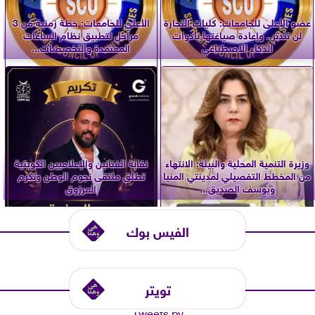
عضو الأعلى للجامعات: كليات التجارة
الأعلى للجامعات: خطة زمنية من 3
لن تندثر.. وإعادة صياغتها بأدوات
مراحل لتطبيق نظام الساعات
الذكاء الاصطناعي
المعتمدة والتخصصات...
وزيرة التنمية المحلية والبيئة: الانتهاء
نقابة الفنانين والإعلاميين الكويتية
من المخطط التفصيلي لمدينتي المنيا
تطلق ملتقى نجوم الوطن وتكرم
ويوسف الصديق...
المرزوق
الفيس بوك
تويتر
Tweets by