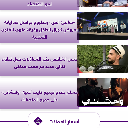
نمو الاقتصاد
«شاطئ الفن» بمطروح يواصل فعالياته
بعروض كورال الطفل وفرقة ملوي للفنون
الشعبية
حسن الشافعي يثير التساؤلات حول تعاون
غنائي جديد مع محمد حماقي
مسلم يطرح فيديو كليب أغنية «واحشاني»
على جميع المنصات
أسعار العملات