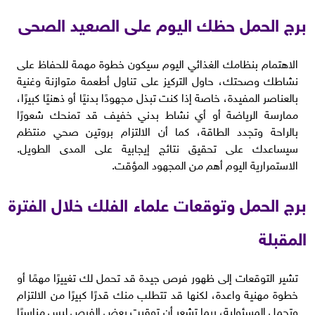
برج الحمل حظك اليوم على الصعيد الصحى
الاهتمام بنظامك الغذائي اليوم سيكون خطوة مهمة للحفاظ على
نشاطك وصحتك، حاول التركيز على تناول أطعمة متوازنة وغنية
بالعناصر المفيدة، خاصة إذا كنت تبذل مجهودًا بدنيًا أو ذهنيًا كبيرًا،
ممارسة الرياضة أو أي نشاط بدني خفيف قد تمنحك شعورًا
بالراحة وتجدد الطاقة، كما أن الالتزام بروتين صحي منتظم
سيساعدك على تحقيق نتائج إيجابية على المدى الطويل.
الاستمرارية اليوم أهم من المجهود المؤقت.
برج الحمل وتوقعات علماء الفلك خلال الفترة
المقبلة
تشير التوقعات إلى ظهور فرص جيدة قد تحمل لك تغييرًا مهمًا أو
خطوة مهنية واعدة، لكنها قد تتطلب منك قدرًا كبيرًا من الالتزام
وتحمل المسئولية، ربما تشعر أن توقيت بعض الفرص ليس مناسبًا