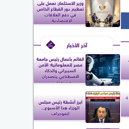
وزير الاستثمار: نعمل على
تعظيم دور القطاع الخاص
في دفع العلاقات
الاقتصادية...
آخر الأخبار
القائم بأعمال رئيس جامعة
 الخميس 4
مصر للمعلوماتية: الأمن
السيبراني والذكاء
الاصطناعي يتصدران
مشروعات...
برج العقرب.. حظك اليوم الخميس 4
أبرز أنشطة رئيس مجلس
الوزراء هذا الأسبوع...
إنفوجراف