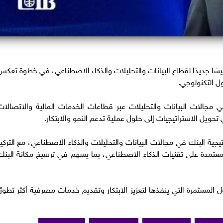
 (CIB) تعيين كمران بدر رئيسًا جديدًا لقطاع البيانات والتحليلات والذكاء الاصطناعي، في خطوة تعك
حول التكنولوجي.
ن بدر خبرة عالمية تتجاوز 20 عامًا في مجالات البيانات والتحليلات عبر قطاعات الخدمات المالية والاتصالا
ويل الاستراتيجيات إلى حلول عملية تدعم النمو والابتكار.
جية البنك في مجالات البيانات والتحليلات والذكاء الاصطناعي، مع التركيز
ت المعتمدة على تقنيات الذكاء الاصطناعي، بما يسهم في ترسيخ مكانة البنك
 المستمرة التي ينفذها لتعزيز الابتكار وتقديم خدمات مصرفية أكثر تطورًا