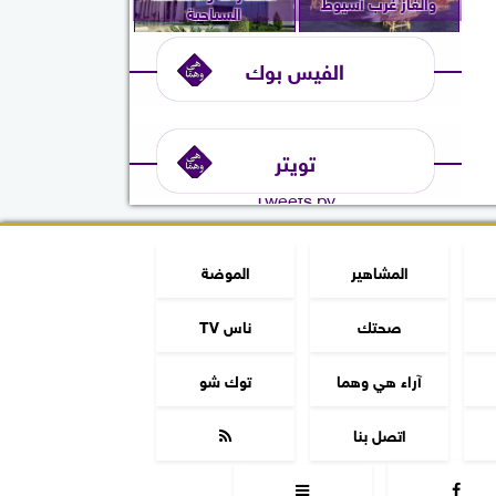
والغاز غرب أسيوط
السياحية
الفيس بوك
تويتر
Tweets by
المشاهير
الموضة
صحتك
ناس TV
آراء هي وهما
توك شو
اتصل بنا


