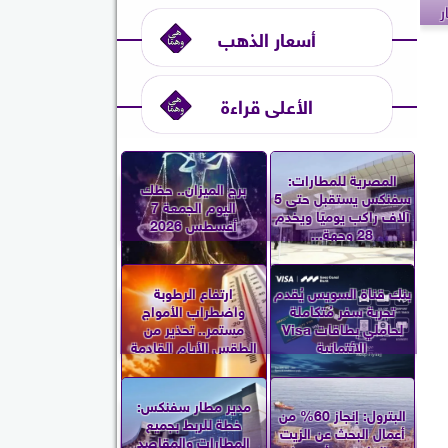
ر
أسعار الذهب
الأعلى قراءة
المصرية للمطارات:
برج الميزان.. حظك
سفنكس يستقبل حتى 5
اليوم الجمعة 7
آلاف راكب يوميًا ويخدم
أغسطس 2026
28 وجهة...
بنك قناة السويس يُقدم
ارتفاع الرطوبة
تجربة سفر مُتكاملة
واضطراب الأمواج
لحاملي بطاقات Visa
مستمر.. تحذير من
الائتمانية
الطقس الأيام القادمة
مدير مطار سفنكس:
البترول: إنجاز 60% من
خطة للربط بجميع
أعمال البحث عن الزيت
المطارات والمقاصد