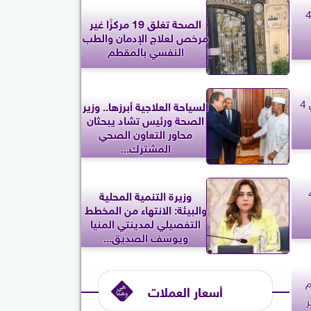
 الحمل.. حظك اليوم الخميس 4
الصحة تغلق 19 مركزًا غير
مرخص لعلاج الإدمان والطب
النفسي بالمقطم
برج السرطان.. حظك اليوم الخميس 4
السياحة العلاجية أبرزها.. وزير
الصحة ورئيس تشاد يبحثان
محاور التعاون الصحي
المشترك...
يوم الخميس 4
وزيرة التنمية المحلية
والبيئة: الانتهاء من المخطط
التفصيلي لمدينتي المنيا
ويوسف الصديق...
م
أسعار العملات
ر