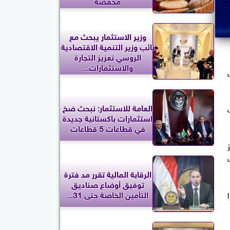
مخفضة
وزير الاستثمار يبحث مع
نائب وزير التنمية الاقتصادية
الروسي تعزيز التجارة
والاستثمارات...
س
العامة للاستثمار: نبحث ضخ
ت
استثمارات باكستانية جديدة
في قطاعات 5 قطاعات
الرقابة المالية تقرر مد فترة
توفيق أوضاع صناديق
التأمين الخاصة حتى 31...