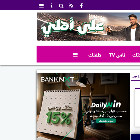
تك
ناس TV
طفلك

صـ