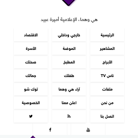
هي وهما، الإعلامية أميرة عبيد
الرئيسية
خارجي وداخلي
الاقتصاد
المشاهير
الموضة
الأسرة
الأبراج
المطبخ
صحتك
ناس TV
طفلك
جمالك
ملفات
آراء هي وهما
توك شو
من نحن
اعلن معنا
الخصوصية
اتصل بنا



