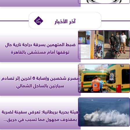
آخر الأخبار
ضبط المتهمين بسرقة دراجة نارية حال
توقفها أمام مستشفى بالقاهرة
مصرع شخصين وإصابة 6 آخرين إثر تصادم
سيارتين بالساحل الشمالي
‎هيئة بحرية بريطانية: تعرض سفينة لضربة
بمقذوف مجهول مما تسبب في حريق...