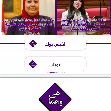
النائبة ولاء الصبان: تطبيق قانون
غدا.. ورشة عمل بنقابة البيطريين حول
السمسرة العقارية ضرورة لضبط
الحماية المهنية والمظلة التأمينية
السوق وحماية حقوق...
للأطباء العاملين...
الفيس بوك
تويتر
Tweets by