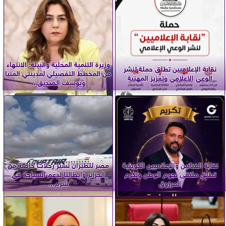
وزيرة التنمية المحلية والبيئة: الانتهاء
نقابة الإعلاميين تطلق حملة لنشر
من المخطط التفصيلي لمدينتي المنيا
الوعي الإعلامي وتعزيز المهنية
ويوسف الصديق...
نقابة الفنانين والإعلاميين الكويتية
مصر للطيران تُسير رحلات خاصة من
تطلق ملتقى نجوم الوطن وتكرم
الجزائر وإيطاليا لدعم السياحة في
المرزوق
شرم...