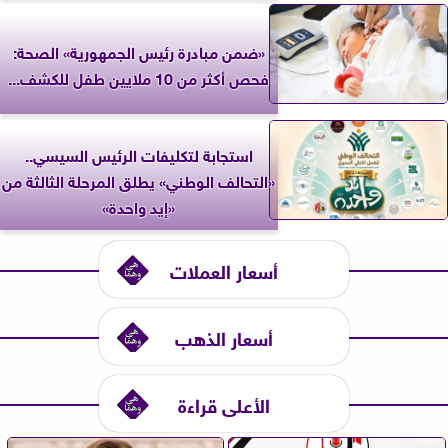
«ضمن مبادرة رئيس الجمهورية» الصحة:
فحص أكثر من 10 ملايين طفل للكشف...
استجابة لتكليفات الرئيس السيسي..
«التحالف الوطني» يطلق المرحلة الثالثة من
«إيد واحدة»
أسعار العملات
أسعار الذهب
الأعلى قراءة