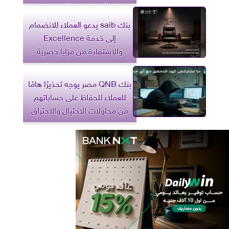
فوائد وخصومات حصرية
بنك saib يدعو العملاء للانضمام
إلى خدمة Excellence
والاستفادة من مزايا حصرية
بنك QNB مصر يوجه تحذيرًا هامًا
للعملاء للحفاظ على حساباتهم
من محاولات الاحتيال والاختراق