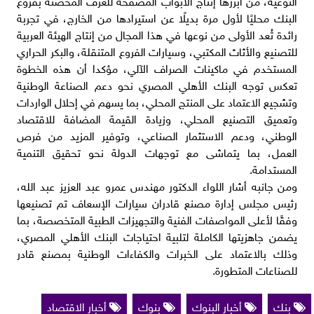
النوعية، من أبرزها إنتاج الأبواب المصفحة للغرف المحصنة بفروع
البنك محليًا لأول مرة بديلًا عن استيرادها من الخارج، في تجربة
رائدة تُعد الأولى من نوعها في هذا المجال من إنتاج الهيئة العربية
للتصنيع والأثاث المكتبي، وسيارات الفروع المتنقلة، والبكر الحراري
المستخدم في ماكينات الصراف الآلي، مؤكدا أن هذه الخطوة
تعكس توجه البنك الأهلي المصري نحو دعم الصناعة الوطنية
وتشجيع الاعتماد على المنتج المحلي، بما يسهم في إحلال الواردات
وتعميق التصنيع المحلي، وزيادة القيمة المضافة للاقتصاد
الوطني، ودعم الاستثمار الصناعي، وتوفير المزيد من فرص
العمل، بما يتماشى مع توجهات الدولة نحو تحقيق التنمية
المستدامة.
ومن جانبه أشار اللواء الدكتور مهندس عمرو عبد العزيز عبد الله،
رئيس مجلس إدارة مصنع قادران سيارات الإسعاف تم تصنيعها
وفقًا لأعلى المواصفات الفنية والتجهيزات الطبية المتخصصة، بما
يضمن جاهزيتها الكاملة لتلبية احتياجات البنك الأهلي المصري،
وذلك بالاعتماد على الخبرات والكفاءات الوطنية بمصنع قادر
للصناعات المتطورة.
بنك
أخبار البنوك
بنوك
أخبار الاقتصاد