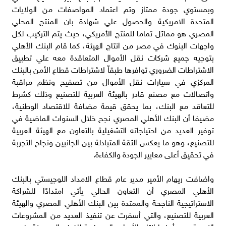
وبمستوي جودة ممتاز وتم اعتماد المواصفات من الولايات
المتحدة الامريكية والحصول علي شهادة بان المنتج المحلي
المصري هو مماثل تماما للمنتج الأمريكي، حيث يتم التركيب لكل
واجهات البنوك في مصر من انتاج الهيئة، كما قام البنك الأهلي
بتوجيه جميع شركات نقل الأموال المتعاقدة معه علي تطبيق
الاشتراطات الضروري توافرها طبقاّ لاشتراطات قطاع الأمن بالبنك
المركزي في سيارات نقل الأموال من تصفيح ونظم مراقبة
واتصالات مع مصنع قادر بالهيئة العربية للتصنيع وذلك كشرط
للتعاقد مع البنك، بما يحقق قيمة مضافة للاقتصاد الوطنية،
مضيفا أن البنك الأهلي المصري نجح خلال السنوات الماضية في
توفير العديد من احتياجاته التشغيلية بالتعاون مع الهيئة العربية
للتصنيع، وهو ما يعكس الثقة المتبادلة بين الجانبين ونجاح التجربة
في تحقيق أعلى معايير الجودة والكفاءة.
واضافت ريهام الأمير مدير عام قطاع الامداد اللوجيستي بالبنك
الأهلي المصري أن التعاون الحالي يأتي امتدادًا للشراكة
الاستراتيجية الناجحة والممتدة بين البنك الأهلي المصري والهيئة
العربية للتصنيع، والتي أسفرت عن تنفيذ العديد من المشروعات