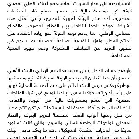
الاستراتيجية على مدار السنوات الماضية مع البنك الأهلي المصري
كونه أكبر مؤسسة مالية في مصرو مصنع قادر للصناعات
المتطورة، أحد قلاع الهيئة العربية للتصنيع، والتي تمثل هذه
الشراكة نموذجًا ناجحًا للتكامل بين القطاع المصرفي والقطاع
الصناعي الوطني، بما يدعم توجه الدولة نحو زيادة الاعتماد على
المنتج المحلي وتعزيز تنافسية الصناعة المصرية، بما يسهم في
تحقيق المزيد من النجاحات المشتركة ودعم جهود التنمية
المستدامة.
وأوضح حسام الحجار رئيس مجموعة الدعم الإداري بالبنك الأهلي
المصري أن هذا التعاون الجديد مع الهيئة العربية للتصنيع ومصانعها
الوطنية يعكس حرص البنك الدائم على دعم الصناعة المحلية كونها
على رأس أولوياته، مؤكدا سعي البنك للتوسع في شراء المنتجات
المصرية التي تتمتع بمستويات عالية من الجودة والكفاءة،
بالإضافة الى طرح أفكار جديدة لتصنيع منتجات لم تكن تنتج محليا
من قبل ومنها أبواب الغرف المحصنة لفروع البنوك والاطار
المعدني للواجهات الزجاجية للمباني والفروع، والتي كانت تستورد
سابقا من الولايات المتحدة الامريكية، وهو ما يؤكد حرص البنك
على دعم الصناعة المحلية، حيث تم بنجاح كبير التصنيع المحلي