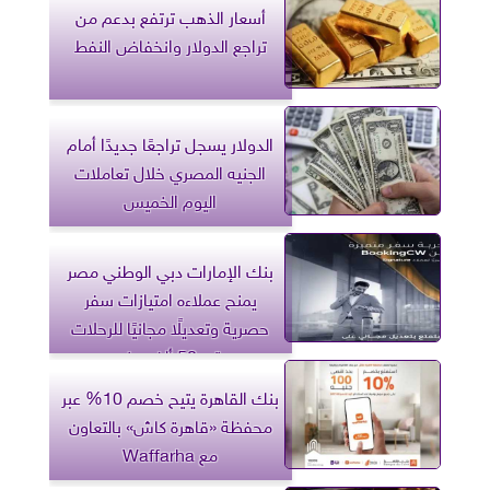
أسعار الذهب ترتفع بدعم من
تراجع الدولار وانخفاض النفط
الدولار يسجل تراجعًا جديدًا أمام
الجنيه المصري خلال تعاملات
اليوم الخميس
بنك الإمارات دبي الوطني مصر
يمنح عملاءه امتيازات سفر
حصرية وتعديلًا مجانيًا للرحلات
حتى 50 ألف جنيه
بنك القاهرة يتيح خصم 10% عبر
محفظة «قاهرة كاش» بالتعاون
مع Waffarha