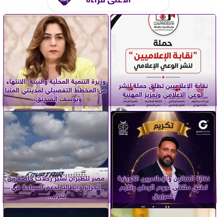
وزيرة التنمية المحلية والبيئة: الانتهاء
نقابة الإعلاميين تطلق حملة لنشر
من المخطط التفصيلي لمدينتي المنيا
الوعي الإعلامي وتعزيز المهنية
ويوسف الصديق...
نقابة الفنانين والإعلاميين الكويتية
مصر للطيران تُسير رحلات خاصة من
تطلق ملتقى نجوم الوطن وتكرم
الجزائر وإيطاليا لدعم السياحة في
المرزوق
شرم...