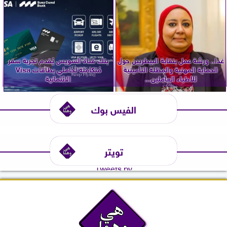
غدا.. ورشة عمل بنقابة البيطريين حول
بنك قناة السويس يُقدم تجربة سفر
الحماية المهنية والمظلة التأمينية
مُتكاملة لحاملي بطاقات Visa
للأطباء العاملين...
الائتمانية
الفيس بوك
تويتر
Tweets by