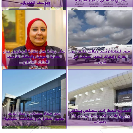
ويوسف الصديق...
مصر للطيران تُسير رحلات خاصة من
غدا.. ورشة عمل بنقابة البيطريين حول
الجزائر وإيطاليا لدعم السياحة في
الحماية المهنية والمظلة التأمينية
شرم...
للأطباء العاملين...
المصرية للمطارات: سفنكس يستقبل
مدير مطار سفنكس: خطة للربط
حتى 5 آلاف راكب يوميًا ويخدم 28
بجميع المطارات والمقاصد السياحية
وجهة...