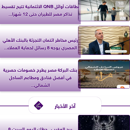
بطاقات أوائل QNB الائتمانية تتيح تقسيط
تذاكر مصر للطيران حتى 12 شهرًا...
رئيس مخاطر ائتمان التجزئة بالبنك الأهلي
المصري يوجه 8 رسائل لحماية العملاء...
بنك البركة مصر يطرح خصومات حصرية
في أفضل فنادق ومطاعم الساحل
الشمالي...
آخر الأخبار
برج العقرب.. حظك اليوم السبت 8