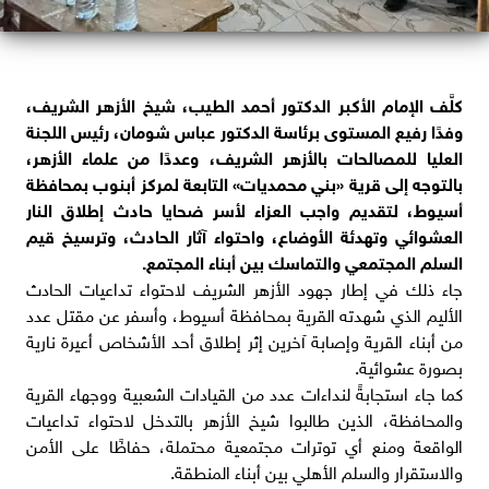
كلَّف الإمام الأكبر الدكتور أحمد الطيب، شيخ الأزهر الشريف،
وفدًا رفيع المستوى برئاسة الدكتور عباس شومان، رئيس اللجنة
العليا للمصالحات بالأزهر الشريف، وعددًا من علماء الأزهر،
بالتوجه إلى قرية «بني محمديات» التابعة لمركز أبنوب بمحافظة
أسيوط، لتقديم واجب العزاء لأسر ضحايا حادث إطلاق النار
العشوائي وتهدئة الأوضاع، واحتواء آثار الحادث، وترسيخ قيم
السلم المجتمعي والتماسك بين أبناء المجتمع.
جاء ذلك في إطار جهود الأزهر الشريف لاحتواء تداعيات الحادث
الأليم الذي شهدته القرية بمحافظة أسيوط، وأسفر عن مقتل عدد
من أبناء القرية وإصابة آخرين إثر إطلاق أحد الأشخاص أعيرة نارية
بصورة عشوائية.
كما جاء استجابةً لنداءات عدد من القيادات الشعبية ووجهاء القرية
والمحافظة، الذين طالبوا شيخ الأزهر بالتدخل لاحتواء تداعيات
الواقعة ومنع أي توترات مجتمعية محتملة، حفاظًا على الأمن
والاستقرار والسلم الأهلي بين أبناء المنطقة.