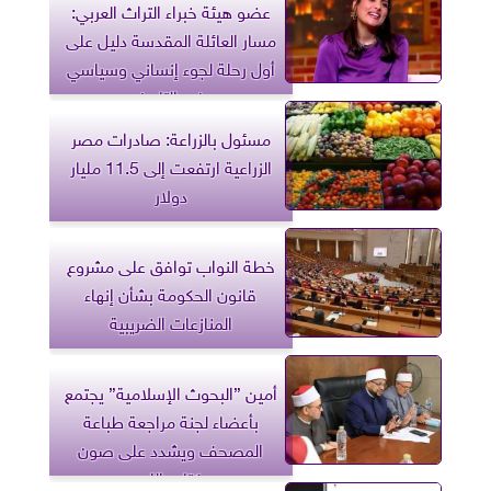
عضو هيئة خبراء التراث العربي:
مسار العائلة المقدسة دليل على
أول رحلة لجوء إنساني وسياسي
في التاريخ
مسئول بالزراعة: صادرات مصر
الزراعية ارتفعت إلى 11.5 مليار
دولار
خطة النواب توافق على مشروع
قانون الحكومة بشأن إنهاء
المنازعات الضريبية
أمين ”البحوث الإسلامية” يجتمع
بأعضاء لجنة مراجعة طباعة
المصحف ويشدد على صون
كتاب الله