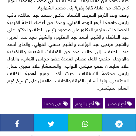
كرم شاكر من عائلة قارة بقرية بني محمد الشهابية.
وضم وفد الأزهر الشريف الأستاذ الدكتور محمد عبد المالك، نائب
رئيس جامعة الأزهر للوجه القبلي، وعددًا من أعضاء اللجنة الفرعية
للمصالحات، منهم: الدكتور علي محمود رئيس اللجنة، والدكتور علي
عبد الحافظ، والشيخ أحمد عبد العظيم، والشيخ سيد عبد العزيز،
والشيخ مرتجى عبد الرؤف، والشيخ حسني الفولي، والحاج أحمد
عبد اللطيف، إلى جانب عدد من القيادات الشعبية والتنفيذية
والوجهاء، منهم: اللواء عصام العمدة عضو مجلس النواب، واللواء
علاء سليمان عضو مجلس النواب، والمستشار علاء صبري عمار،
رئيس محكمة الاستئناف، حيث أكد الجميع أهمية التكاتف
المجتمعي، ونبذ أسباب الفرقة والخلاف، والعمل على ترسيخ قيم
السلم المجتمعي.
أخبار مصر
أخبار اليوم
هي وهما