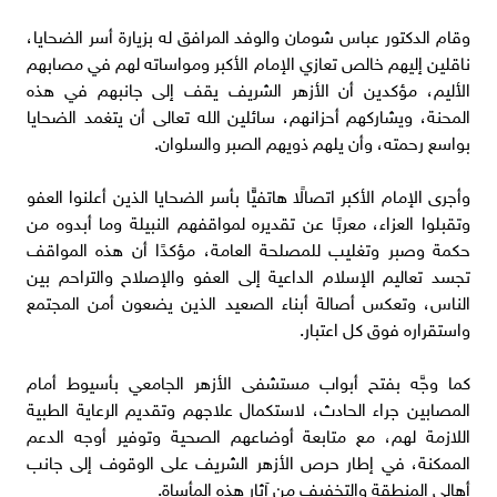
وقام الدكتور عباس شومان والوفد المرافق له بزيارة أسر الضحايا،
ناقلين إليهم خالص تعازي الإمام الأكبر ومواساته لهم في مصابهم
الأليم، مؤكدين أن الأزهر الشريف يقف إلى جانبهم في هذه
المحنة، ويشاركهم أحزانهم، سائلين الله تعالى أن يتغمد الضحايا
بواسع رحمته، وأن يلهم ذويهم الصبر والسلوان.
وأجرى الإمام الأكبر اتصالًا هاتفيًّا بأسر الضحايا الذين أعلنوا العفو
وتقبلوا العزاء، معربًا عن تقديره لمواقفهم النبيلة وما أبدوه من
حكمة وصبر وتغليب للمصلحة العامة، مؤكدًا أن هذه المواقف
تجسد تعاليم الإسلام الداعية إلى العفو والإصلاح والتراحم بين
الناس، وتعكس أصالة أبناء الصعيد الذين يضعون أمن المجتمع
واستقراره فوق كل اعتبار.
كما وجَّه بفتح أبواب مستشفى الأزهر الجامعي بأسيوط أمام
المصابين جراء الحادث، لاستكمال علاجهم وتقديم الرعاية الطبية
اللازمة لهم، مع متابعة أوضاعهم الصحية وتوفير أوجه الدعم
الممكنة، في إطار حرص الأزهر الشريف على الوقوف إلى جانب
أهالي المنطقة والتخفيف من آثار هذه المأساة.