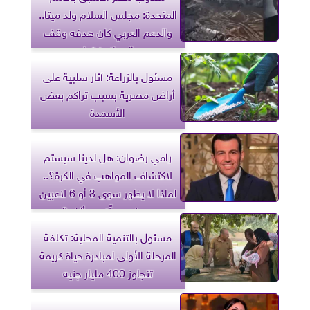
المتحدة: مجلس السلام ولد ميتا..
والدعم العربي كان هدفه وقف
المجازر فقط
مسئول بالزراعة: آثار سلبية على
أراض مصرية بسبب تراكم بعض
الأسمدة
رامي رضوان: هل لدينا سيستم
لاكتشاف المواهب في الكرة؟..
لماذا لا يظهر سوى 3 أو 6 لاعبين
مميزين بدلًا من ألف؟
مسئول بالتنمية المحلية: تكلفة
المرحلة الأولى لمبادرة حياة كريمة
تتجاوز 400 مليار جنيه