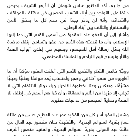
من جانبه، أكد الدكتور عباس شومان أن الأزهر الشريف يحرص
دائمًا على التواجد بين أبناء الشعب المصري في مختلف المواقف
والشدائد، وأنه لن يدخر جهدًا في دعم كل ما يحقق الأمن
والاستقرار والتآلف بين أبناء الوطن.
وأشار إلى أن العفو عند المقدرة من أسمى القيم التي دعا إليها
الإسلام، وأن ما قدمته هذه الأسر من عفو وتسامح ابتغاء مرضاة
الله يمثل رسالة أمل للمجتمع، ويسهم في إغلاق أبواب الفتنة
والثأر وترسيخ قيم التراحم والتماسك المجتمعي.
ووجَّه خالص الشكر والتقدير للأسر التي أعلنت العفو، مؤكدًا أن ما
أظهروه من سمو أخلاقي وصبر واحتساب يُعد موقفًا وطنيًّا ودينيًّا
مشرِّفًا، ويعكس وعيًا بخطورة الانجرار وراء دوائر الانتقام التي لا
تجلب إلا مزيدًا من الألم والمعاناة، وأن قرارهم أسهم في إطفاء نار
الفتنة وحماية المجتمع من تداعيات خطيرة.
وشمل العفو أسر كل من: الفقيد عمر عبد العظيم حسن من عائلة
عمار بقرية السوالم البحرية، والفقيدة حنان منصور عبد العال من
عائلة عبد المولى بقرية السوالم البحرية، والفقيد منصور أشرف
خلف حامد من عائلة أولاد الشيخ بقرية بني محمد، والفقيد شهير