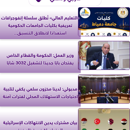
«التعليم العالي» تُطلق سلسلة إنفوجرافات
تعريفية بكليات الجامعات الحكومية
استعدادًا لانطلاق التنسيق...
وزير العمل: الحكومة والقطاع الخاص
يفتحان بابًا جديدًا لتشغيل 3032 شابًا
مدبولي: لدينا مخزون سلعي يكفي لتلبية
احتياجات الاستهلاك المحلي لفترات آمنة
بيان مشترك يدين الانتهاكات الإسرائيلية
المتواصلة في قطاع غزة