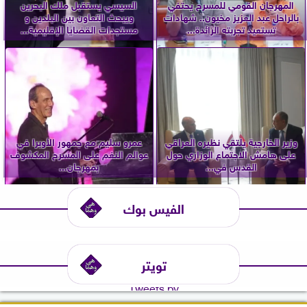
المهرجان القومي للمسرح يحتفي
السيسي يستقبل ملك البحرين
بالراحل عبد العزيز مخيون.. شهادات
ويبحث التعاون بين البلدين و
تستعيد تجربته الرائدة...
مستجدات القضايا الإقليمية...
وزير الخارجية يلتقي نظيره العراقي
عمرو سليم مع جمهور الأوبرا في
على هامش الاجتماع الوزاري حول
عوالم النغم على المسرح المكشوف
القدس في...
بمهرجان...
الفيس بوك
تويتر
Tweets by