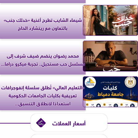
شيماء الشايب تطرح أغنية «خدلك جنب»
بالتعاون مع ريتشارد الحاج
محمد رضوان ينضم ضيف شرف إلى
مسلسل حب مستحيل.. تجربة ميكرو دراما...
«التعليم العالي» تُطلق سلسلة إنفوجرافات
تعريفية بكليات الجامعات الحكومية
استعدادًا لانطلاق التنسيق...
أسعار العملات