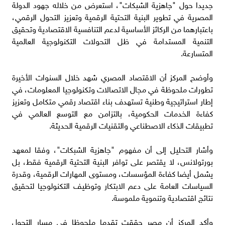
جديدا حول "جاهزية الشبكات"، استعرض من خلاله جهود الدولة
المصرية في تطوير البنية التحتية الرقمية وتعزيز التحول الرقمي،
باعتبارهما من الركائز الأساسية لدعم التنافسية الاقتصادية وتحقيق
التنمية المستدامة في ظل التحولات التكنولوجية العالمية
المتسارعة.
وأوضح المركز أن الاقتصاد المصري شهد خلال السنوات الأخيرة
تطورات ملحوظة في مجال الاتصالات وتكنولوجيا المعلومات، في
إطار استراتيجية وطنية تستهدف بناء اقتصاد رقمي متكامل وتعزيز
كفاءة الخدمات الحكومية، بالتزامن مع التوسع العالمي في
تطبيقات الذكاء الاصطناعي والتقنيات الرقمية الحديثة.
وأشار التحليل إلى أن مفهوم "جاهزية الشبكات"، وفقا لمعهد
بورتولانس، لا يقتصر على توافر البنية التحتية الرقمية فقط، بل
يشمل أيضا كفاءة المؤسسات، ومستوى المهارات الرقمية، وقدرة
السياسات العامة على دعم الابتكار وتوظيف التكنولوجيا لتحقيق
نتائج اقتصادية وتنموية ملموسة.
وأكد المركز أن مصر حققت تقدما ملحوظا في مسار التحول