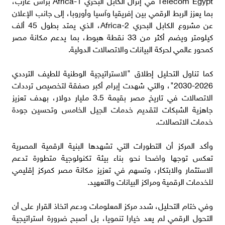
بما يعزز الربط الرقمي بين إفريقيا وآسيا وأوروبا، إلى جانب الإعلان
عن مشروع الكابل البحري Africa-2، الذي يمتد بطول 45 ألف
كيلومتر ويضم أكثر من 33 نقطة هبوط، بما يدعم مكانة مصر
كمحور عالمي لحركة البيانات والاتصالات الدولية.
كما تناول التحليل إطلاق "الاستراتيجية الوطنية للطيف الترددي
2026-2030"، والتي شهدت إبرام أكبر صفقة لتخصيص ترددات
الاتصالات في تاريخ مصر بقيمة 3.5 مليار دولار، بهدف تعزيز
جاهزية الشبكات لتقديم خدمات الجيل الخامس وتحسين جودة
خدمات الاتصالات.
وأكد المركز أن التطورات التي تشهدها البنية الرقمية المصرية
تعكس توجها واضحا نحو بناء بيئة تكنولوجية متطورة تدعم
الاستثمار والابتكار، وتسهم في تعزيز مكانة مصر كمركز إقليمي
للخدمات الرقمية ومراكز البيانات والتعهيد.
وفي ختام التحليل، شدد مركز المعلومات ودعم اتخاذ القرار على أن
التحول الرقمي لم يعد خيارا تنمويا، بل أصبح ضرورة استراتيجية