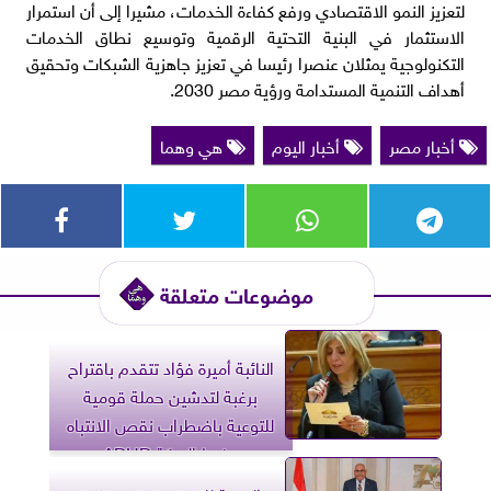
لتعزيز النمو الاقتصادي ورفع كفاءة الخدمات، مشيرا إلى أن استمرار
الاستثمار في البنية التحتية الرقمية وتوسيع نطاق الخدمات
التكنولوجية يمثلان عنصرا رئيسا في تعزيز جاهزية الشبكات وتحقيق
أهداف التنمية المستدامة ورؤية مصر 2030.
أخبار مصر
أخبار اليوم
هي وهما
موضوعات متعلقة
النائبة أميرة فؤاد تتقدم باقتراح
برغبة لتدشين حملة قومية
للتوعية باضطراب نقص الانتباه
وفرط الحركة ADHD