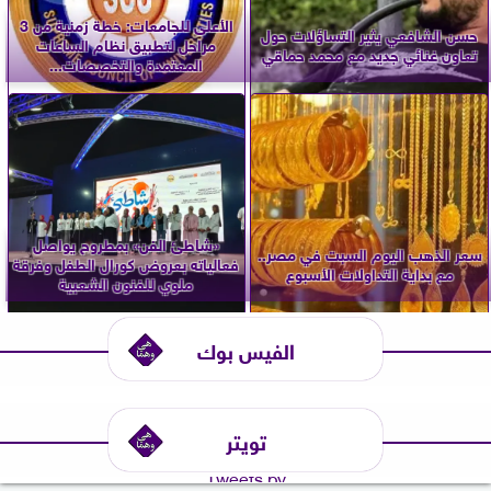
الأعلى للجامعات: خطة زمنية من 3
حسن الشافعي يثير التساؤلات حول
مراحل لتطبيق نظام الساعات
تعاون غنائي جديد مع محمد حماقي
المعتمدة والتخصصات...
«شاطئ الفن» بمطروح يواصل
سعر الذهب اليوم السبت في مصر..
فعالياته بعروض كورال الطفل وفرقة
مع بداية التداولات الأسبوع
ملوي للفنون الشعبية
الفيس بوك
تويتر
Tweets by