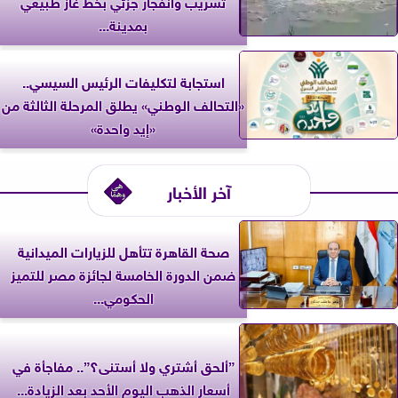
تسريب وانفجار جزئي بخط غاز طبيعي
بمدينة...
استجابة لتكليفات الرئيس السيسي..
«التحالف الوطني» يطلق المرحلة الثالثة من
«إيد واحدة»
آخر الأخبار
صحة القاهرة تتأهل للزيارات الميدانية
ضمن الدورة الخامسة لجائزة مصر للتميز
الحكومي...
”ألحق أشتري ولا أستنى؟”.. مفاجأة في
أسعار الذهب اليوم الأحد بعد الزيادة...