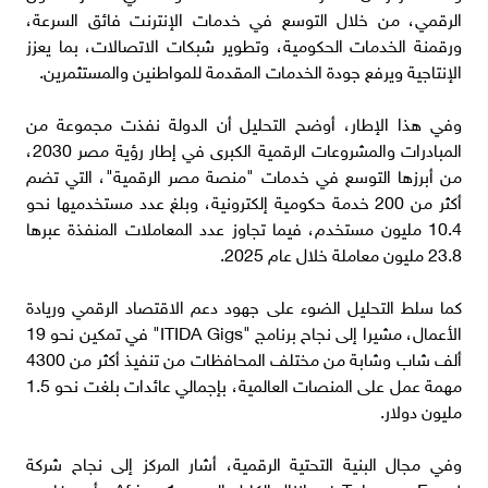
الرقمي، من خلال التوسع في خدمات الإنترنت فائق السرعة،
ورقمنة الخدمات الحكومية، وتطوير شبكات الاتصالات، بما يعزز
الإنتاجية ويرفع جودة الخدمات المقدمة للمواطنين والمستثمرين.
وفي هذا الإطار، أوضح التحليل أن الدولة نفذت مجموعة من
المبادرات والمشروعات الرقمية الكبرى في إطار رؤية مصر 2030،
من أبرزها التوسع في خدمات "منصة مصر الرقمية"، التي تضم
أكثر من 200 خدمة حكومية إلكترونية، وبلغ عدد مستخدميها نحو
10.4 مليون مستخدم، فيما تجاوز عدد المعاملات المنفذة عبرها
23.8 مليون معاملة خلال عام 2025.
كما سلط التحليل الضوء على جهود دعم الاقتصاد الرقمي وريادة
الأعمال، مشيرا إلى نجاح برنامج "ITIDA Gigs" في تمكين نحو 19
ألف شاب وشابة من مختلف المحافظات من تنفيذ أكثر من 4300
مهمة عمل على المنصات العالمية، بإجمالي عائدات بلغت نحو 1.5
مليون دولار.
وفي مجال البنية التحتية الرقمية، أشار المركز إلى نجاح شركة
Telecom Egypt في إنزال الكابل البحري Africa-1 برأس غارب،