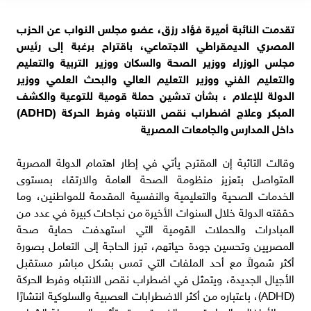
تقدمت النائبة أميرة فؤاد رزق، عضو مجلس النواب عن الحزب
المصري الديمقراطي الاجتماعي، باقتراح برغبة إلى رئيس
مجلس الوزراء ووزير الصحة والسكان ووزير التربية والتعليم
والتعليم الفني ووزير التعليم العالي والبحث العلمي ووزير
الدولة للإعلام ، بشأن تدشين حملة قومية للتوعية والكشف
المبكر وعلاج اضطراب نقص الانتباه وفرط الحركة (ADHD)
داخل المدارس والجامعات المصرية
وقالت التائبة إن المقترح يأتي في إطار اهتمام الدولة المصرية
المتواصل بتعزيز منظومة الصحة العامة والارتقاء بمستوى
الخدمات الصحية والتعليمية والنفسية المقدمة للمواطنين، وما
حققته الدولة خلال السنوات الأخيرة من نجاحات كبيرة في عدد من
المبادرات والحملات القومية التي استهدفت حماية صحة
المصريين وتحسين جودة حياتهم، تبرز الحاجة إلى التعامل بصورة
أكثر شمولاً مع أحد الملفات التي تمس بشكل مباشر مستقبل
الأجيال الجديدة، ويتمثل في اضطراب نقص الانتباه وفرط الحركة
(ADHD)، باعتباره من أكثر الاضطرابات العصبية والسلوكية انتشارًا