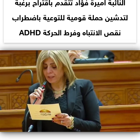
النائبة أميرة فؤاد تتقدم باقتراح برغبة
لتدشين حملة قومية للتوعية باضطراب
نقص الانتباه وفرط الحركة ADHD