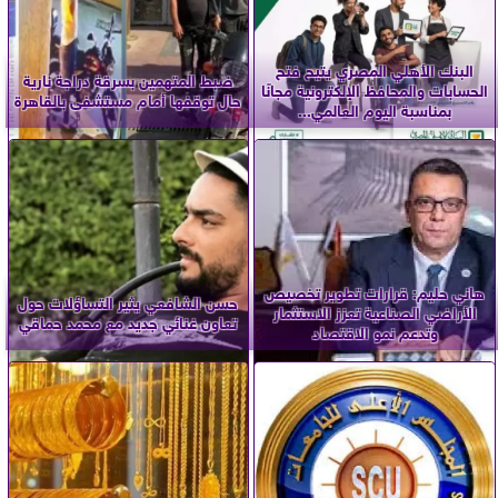
البنك الأهلي المصري يتيح فتح
ضبط المتهمين بسرقة دراجة نارية
الحسابات والمحافظ الإلكترونية مجانًا
حال توقفها أمام مستشفى بالقاهرة
بمناسبة اليوم العالمي...
هاني حليم: قرارات تطوير تخصيص
حسن الشافعي يثير التساؤلات حول
الأراضي الصناعية تعزز الاستثمار
تعاون غنائي جديد مع محمد حماقي
وتدعم نمو الاقتصاد