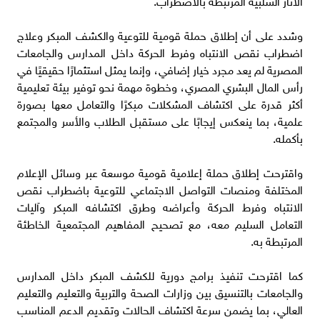
الآثار السلبية المرتبطة بالاضطراب.
وشدد على أن إطلاق حملة قومية للتوعية والكشف المبكر وعلاج
اضطراب نقص الانتباه وفرط الحركة داخل المدارس والجامعات
المصرية لم يعد مجرد خيار إضافي، وإنما يمثل استثمارًا حقيقيًا في
رأس المال البشري المصري، وخطوة مهمة نحو توفير بيئة تعليمية
أكثر قدرة على اكتشاف المشكلات مبكرًا والتعامل معها بصورة
علمية، بما ينعكس إيجابًا على مستقبل الطلاب والأسر والمجتمع
بأكمله.
واقترحت إطلاق حملة إعلامية قومية موسعة عبر وسائل الإعلام
المختلفة ومنصات التواصل الاجتماعي للتوعية باضطراب نقص
الانتباه وفرط الحركة وأعراضه وطرق اكتشافه المبكر وآليات
التعامل السليم معه، مع تصحيح المفاهيم المجتمعية الخاطئة
المرتبطة به.
كما اقترحت تنفيذ برامج دورية للكشف المبكر داخل المدارس
والجامعات بالتنسيق بين وزارات الصحة والتربية والتعليم والتعليم
العالي، بما يضمن سرعة اكتشاف الحالات وتقديم الدعم المناسب