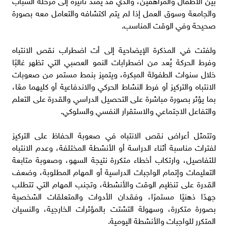
بين الأطفال والمراهقين، والذي قد يمتد تأثيره إلى مرحلة الشباب
والجامعة وسوق العمل إذا لم يتم اكتشافه والتعامل معه بصورة
صحيحة وفي الوقت المناسب.
ولفتت في المذكرة الإيضاحية إلى أت اضطراب نقص الانتباه
وفرط الحركة يُعد من اضطرابات النمو العصبي التي تظهر غالبًا
خلال سنوات الطفولة المبكرة، ويتميز بنمط مستمر من صعوبات
الانتباه والتركيز أو فرط النشاط الحركي والاندفاعية أو كليهما معًا،
بما يؤثر بصورة مباشرة على التحصيل الدراسي والقدرة على التعلم
والتفاعل الاجتماعي والاستقرار النفسي والسلوكي.
وتتمثل أعراض نقص الانتباه في صعوبة الحفاظ على التركيز
لفترات مناسبة أثناء الدراسة أو الأنشطة المختلفة، وعدم الانتباه
للتفاصيل، وارتكاب أخطاء متكررة نتيجة السهو، وصعوبة متابعة
التعليمات وإتمام الواجبات الدراسية أو المهام المطلوبة، وضعف
القدرة على تنظيم الوقت والأنشطة، وتجنب المهام التي تتطلب
جهدًا ذهنيًا مستمرًا، وفقدان الأدوات والمتعلقات الشخصية
بصورة متكررة، وسهولة التشتت بالمؤثرات الخارجية، والنسيان
المتكرر للواجبات والأنشطة اليومية.