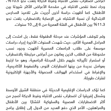
أعراض اضطراب نقص الانتباه وفرط الحركة بلغت نحو 10.5%،
وجاء نمط نقص الانتباه في مقدمة الأعراض الأكثر شيوعًا بين
الأطفال. كما أظهرت دراسة أخرى أُجريت على تلاميذ المدارس
الابتدائية أن نسبة الاشتباه في الإصابة بالاضطراب بلغت نحو
11.3% بين الأطفال في الفئة العمرية من 6 إلى 10 سنوات.
ولم تتوقف المؤشرات عند مرحلة الطفولة فقط، بل امتدت إلى
المراحل العمرية الأكبر، حيث شهدت السنوات الأخيرة إجراء دراسات
موسعة على طلاب الجامعات المصرية أظهرت وجود نسب
ملحوظة من الطلاب الذين يعانون من أعراض مرتبطة بالاضطراب
أو استمرار تأثيراته عليهم خلال المرحلة الجامعية، وهو ما ارتبط
بعوامل عديدة من بينها اضطرابات النوم، والضغوط الأكاديمية،
والإفراط في استخدام الهواتف المحمولة والأجهزة الإلكترونية
لفترات طويلة.
كما تؤكد الدراسات الإقليمية الحديثة في منطقة الشرق الأوسط
وشمال إفريقيا أن اضطراب نقص الانتباه وفرط الحركة أصبح من
أكثر الاضطرابات العصبية والسلوكية انتشارًا بين الأطفال
والمراهقين، الأمر الذي دفع العديد من الدول إلى إطلاق برامج