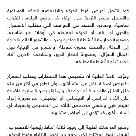
كما تشمل أعراض فرط الحركة والاندفاعية الحركة المستمرة
والتململ وعدم القدرة على البقاء في وضع الجلوس لفترات
مناسبة، ومغادرة المقعد في المواقف التي تتطلب الاستقرار،
والجري أو القفز أو الحركة المفرطة في أوقات غير مناسبة،
وصعوبة ممارسة الأنشطة الجماعية بهدوء، والشعور الدائم بالحاجة
إلى الحركة، والتحدث بصورة مفرطة، والتسرع في الإجابة قبل
اكتمال السؤال، وصعوبة انتظار الدور، ومقاطعة الآخرين أثناء
الحديث أو الأنشطة المختلفة.
وتؤكد الأدلة الطبية أن تشخيص هذا الاضطراب يتطلب استمرار
الأعراض لمدة لا تقل عن ستة أشهر، وأن تظهر في أكثر من بيئة
مثل المنزل والمدرسة أو الجامعة، وأن تؤثر بصورة سلبية واضحة
على الأداء الدراسي أو الاجتماعي أو الوظيفي، مع ضرورة إجراء
تقييم طبي ونفسي متخصص للتأكد من التشخيص واستبعاد أي
أسباب أخرى قد تؤدي إلى أعراض مشابهة.
وتشير الدراسات الطبية إلى وجود ثلاثة أنماط رئيسية للاضطراب،
تشمل النمط المختلط الذي يجمع بين نقص الانتباه وفرط الحركة،