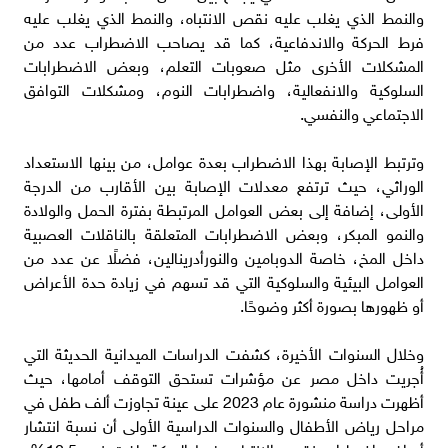
والنمط الذي يغلب عليه نقص الانتباه، والنمط الذي يغلب عليه
فرط الحركة والاندفاعية، كما قد يصاحب الاضطراب عدد من
المشكلات الأخرى مثل صعوبات التعلم، وبعض الاضطرابات
السلوكية والانفعالية، واضطرابات النوم، ومشكلات التوافق
الاجتماعي والنفسي.
وترتبط الإصابة بهذا الاضطراب بعدة عوامل، من بينها الاستعداد
الوراثي، حيث ترتفع معدلات الإصابة بين الأقارب من الدرجة
الأولى، إضافة إلى بعض العوامل المرتبطة بفترة الحمل والولادة
والنمو المبكر، وبعض الاضطرابات المتعلقة بالناقلات العصبية
داخل المخ، خاصة الدوبامين والنورأدرينالين، فضلًا عن عدد من
العوامل البيئية والسلوكية التي قد تسهم في زيادة حدة الأعراض
أو ظهورها بصورة أكثر وضوحًا.
وخلال السنوات الأخيرة، كشفت الدراسات الميدانية الحديثة التي
أُجريت داخل مصر عن مؤشرات تستحق التوقف أمامها، حيث
أظهرت دراسة منشورة عام 2023 على عينة تجاوزت ألف طفل في
مراحل رياض الأطفال والسنوات الدراسية الأولى أن نسبة انتشار