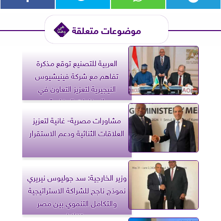
موضوعات متعلقة
العربية للتصنيع توقع مذكرة
تفاهم مع شركة فينيشيوس
النيجيرية لتعزيز التعاون في
الصناعات الدفاعية
مشاورات مصرية- غانية لتعزيز
العلاقات الثنائية ودعم الاستقرار
وزير الخارجية: سد جوليوس نيريري
نموذج ناجح للشراكة الاستراتيجية
والتكامل التنموي بين مصر
وتنزانيا