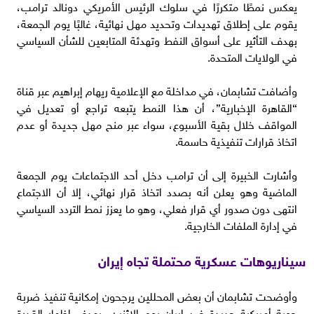
يعكس نمطًا متكررًا في سلوك الرئيس الأمريكي دونالد ترامب،
يقوم على إطلاق تهديدات وتحديد مهل نهائية، غالبًا يوم الجمعة،
بهدف التأثير على أسواق النفط وتهدئة المتابعين للشأن السياسي
في الولايات المتحدة.
وأضافت تشابمان، في مداخلة مع الإعلامية ريهام إبراهيم عبر قناة
“القاهرة الإخبارية”، أن هذا النمط يتبعه تراجع أو تعديل في
المواقف خلال بقية الأسبوع، سواء عبر منح مهل جديدة أو عدم
اتخاذ قرارات تنفيذية حاسمة.
وأشارت الخبيرة إلى أن ترامب دخل أحد الاجتماعات يوم الجمعة
الماضية وهو يعلن أنه بصدد اتخاذ قرار نهائي، إلا أن الاجتماع
انتهى دون صدور أي قرار فعلي، وهو ما يعزز نمط التردد السياسي
في إدارة الملفات الخارجية.
سيناريوهات عسكرية محتملة تجاه إيران
وأوضحت تشابمان أن بعض المحللين يرجحون إمكانية تنفيذ ضربة
جوية أمريكية جديدة ضد إيران يوم الاثنين، بهدف إظهار القدرة