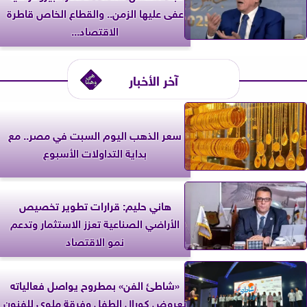
عفى عليها الزمن.. والقطاع الخاص قاطرة
الاقتصاد...
آخر الأخبار
سعر الذهب اليوم السبت في مصر.. مع
بداية التداولات الأسبوع
هاني حليم: قرارات تطوير تخصيص
الأراضي الصناعية تعزز الاستثمار وتدعم
نمو الاقتصاد
«شاطئ الفن» بمطروح يواصل فعالياته
بعروض كورال الطفل وفرقة ملوي للفنون