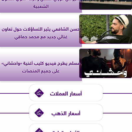
الشعبية
حسن الشافعي يثير التساؤلات حول تعاون
غنائي جديد مع محمد حماقي
مسلم يطرح فيديو كليب أغنية «واحشاني»
على جميع المنصات
أسعار العملات
أسعار الذهب