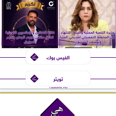
وزيرة التنمية المحلية والبيئة: الانتهاء
نقابة الفنانين والإعلاميين الكويتية
من المخطط التفصيلي لمدينتي المنيا
تطلق ملتقى نجوم الوطن وتكرم
ويوسف الصديق...
المرزوق
الفيس بوك
تويتر
Tweets by