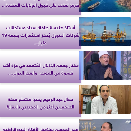
هرمز تعتمد على قبول الولايات المتحدة...
أستاذ هندسة طاقة: سداد مستحقات
شركات البترول يُحفز استثمارات بقيمة 19
مليار...
مختار جمعة: الإذلال المُتعمد في غزة أشد
قسوة من الموت.. والعجز الدولي...
جمال عبد الرحيم يحذر: منتحلو صفة
الصحفيين أكثر من المقيدين بالنقابة
عبد المحسن سلامة: الأفكار البيروقراطية