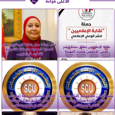
الأعلى قراءة
غدا.. ورشة عمل بنقابة البيطريين حول
نقابة الإعلاميين تطلق حملة لنشر
الحماية المهنية والمظلة التأمينية
الوعي الإعلامي وتعزيز المهنية
للأطباء العاملين...
عضو الأعلى للجامعات: كليات التجارة
الأعلى للجامعات: خطة زمنية من 3
لن تندثر.. وإعادة صياغتها بأدوات
مراحل لتطبيق نظام الساعات
الذكاء الاصطناعي
المعتمدة والتخصصات...