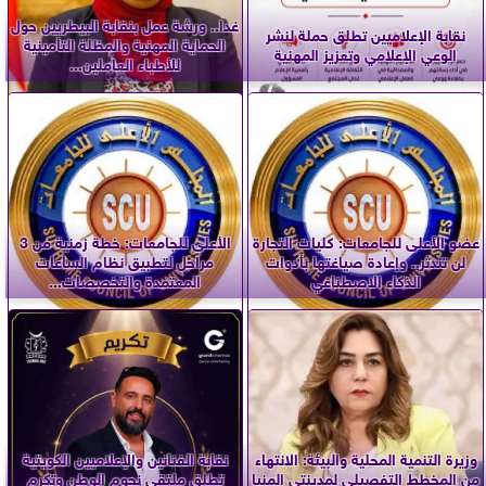
غدا.. ورشة عمل بنقابة البيطريين حول
نقابة الإعلاميين تطلق حملة لنشر
الحماية المهنية والمظلة التأمينية
الوعي الإعلامي وتعزيز المهنية
للأطباء العاملين...
عضو الأعلى للجامعات: كليات التجارة
الأعلى للجامعات: خطة زمنية من 3
لن تندثر.. وإعادة صياغتها بأدوات
مراحل لتطبيق نظام الساعات
الذكاء الاصطناعي
المعتمدة والتخصصات...
وزيرة التنمية المحلية والبيئة: الانتهاء
نقابة الفنانين والإعلاميين الكويتية
من المخطط التفصيلي لمدينتي المنيا
تطلق ملتقى نجوم الوطن وتكرم