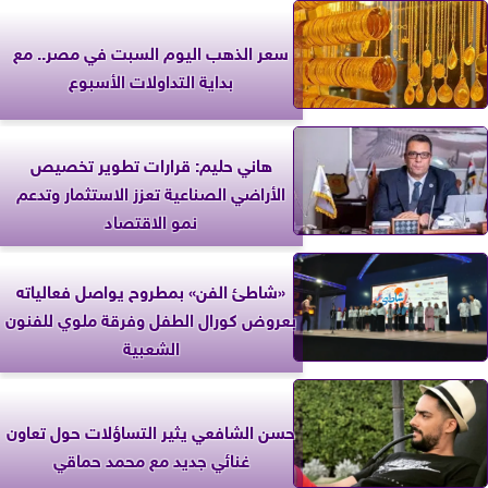
سعر الذهب اليوم السبت في مصر.. مع
بداية التداولات الأسبوع
هاني حليم: قرارات تطوير تخصيص
الأراضي الصناعية تعزز الاستثمار وتدعم
نمو الاقتصاد
«شاطئ الفن» بمطروح يواصل فعالياته
بعروض كورال الطفل وفرقة ملوي للفنون
الشعبية
حسن الشافعي يثير التساؤلات حول تعاون
غنائي جديد مع محمد حماقي