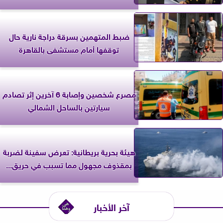
ضبط المتهمين بسرقة دراجة نارية حال
توقفها أمام مستشفى بالقاهرة
مصرع شخصين وإصابة 6 آخرين إثر تصادم
سيارتين بالساحل الشمالي
‎هيئة بحرية بريطانية: تعرض سفينة لضربة
بمقذوف مجهول مما تسبب في حريق...
آخر الأخبار