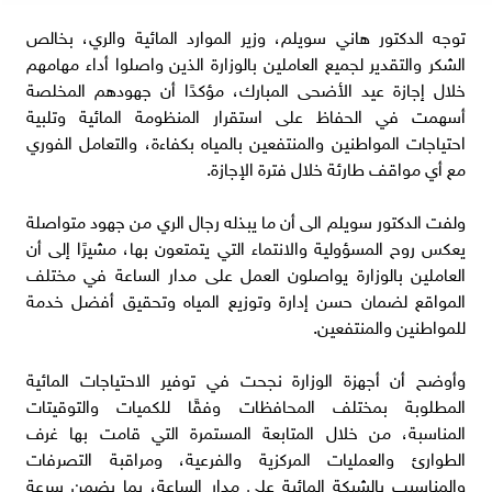
توجه الدكتور هاني سويلم، وزير الموارد المائية والري، بخالص
الشكر والتقدير لجميع العاملين بالوزارة الذين واصلوا أداء مهامهم
خلال إجازة عيد الأضحى المبارك، مؤكدًا أن جهودهم المخلصة
أسهمت في الحفاظ على استقرار المنظومة المائية وتلبية
احتياجات المواطنين والمنتفعين بالمياه بكفاءة، والتعامل الفوري
مع أي مواقف طارئة خلال فترة الإجازة.
ولفت الدكتور سويلم الى أن ما يبذله رجال الري من جهود متواصلة
يعكس روح المسؤولية والانتماء التي يتمتعون بها، مشيرًا إلى أن
العاملين بالوزارة يواصلون العمل على مدار الساعة في مختلف
المواقع لضمان حسن إدارة وتوزيع المياه وتحقيق أفضل خدمة
للمواطنين والمنتفعين.
وأوضح أن أجهزة الوزارة نجحت في توفير الاحتياجات المائية
المطلوبة بمختلف المحافظات وفقًا للكميات والتوقيتات
المناسبة، من خلال المتابعة المستمرة التي قامت بها غرف
الطوارئ والعمليات المركزية والفرعية، ومراقبة التصرفات
والمناسيب بالشبكة المائية على مدار الساعة، بما يضمن سرعة