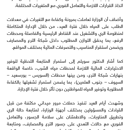
اتخاذ القرارات اللازمة والتعامل الفوري مع المتغيرات المختلفة.
وأضاف أن الوزارة تعاملت بمرونة وكفاءة مع التغيرات في معدلات
الطلب على المياه خلال فترة العيد، من خلال الإدارة المتكاملة
لمنظومة الري والتشغيل عند القناطر الرئيسية والفاصلة ومحطات
الرفع، بما يحقق التوازن المطلوب داخل شبكة الترع والمصارف
ويضمن استقرار المناسيب والتصرفات المائية بمختلف المواقع.
كما أشار الدكتور سويلم إلى استمرار المتابعة اللحظية لتوفير
الاحتياجات المائية اللازمة لمحطات مياه الشرب، خاصة الواقعة
بنهايات شبكة الترع، ومن بينها محطات (السويس – بورسعيد –
السيوف – جنوب العلمين)، بما يضمن استمرار تشغيلها بالكفاءة
المطلوبة وتوفير المياه للمواطنين دون تأثر خلال فترة الإجازة.
وشهدت أيام العيد تنفيذ حملات مرور ميداني مكثفة من قبل
القيادات والمسؤولين بمختلف أجهزة الوزارة، لمتابعة حالة الري
وتطبيق المناوبات، والاطمئنان على سلامة الجسور، والتعامل
الفوري مع حالات التعدي على جسور الترع والمصارف، ومتابعة
مناسيب المياه بالمصارف الزراعية، ومعدلات السحب والطرد