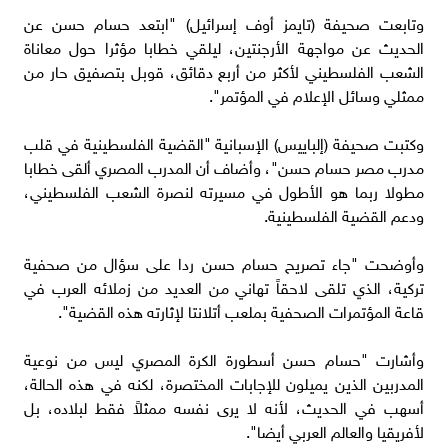
وتابعت صحيفة (تايمز أوف إسرائيل) "ابتعد حسام حسن عن
الحديث عن مواجهة الأرجنتين، ليلقي خطابا مؤثرا حول معاناة
الشعب الفلسطيني لأكثر من أربع دقائق، قوبل بتصفيق حار من
ممثلي وسائل الإعلام في المؤتمر".
وكتبت صحيفة (إلباييس) الإسبانية "القضية الفلسطينية في قلب
مدرب مصر حسام حسن"، وأضاف أن المدرب المصري ألقى خطابا
مطولا ربما هو الأطول في مسيرته لنصرة الشعب الفلسطيني،
ودعم القضية الفلسطينية.
وأوضحت "جاء تصريح حسام حسن ردا على سؤال من صحفية
تركية، الذي تلقى لاحقاً تهاني من العديد من زملائه العرب في
قاعة المؤتمرات الصحفية بملعب أتلانتا لإثارته هذه القضية".
وأشارت "حسام حسن أسطورة الكرة المصري ليس من نوعية
المدربين الذين يميلون للإجابات المختصرة، لكنه في هذه الحالة،
أسهب في الحديث، لأنه لا يرى نفسه ممثلاً فقط لبلاده، بل
لأفريقيا والعالم العربي أيضا".