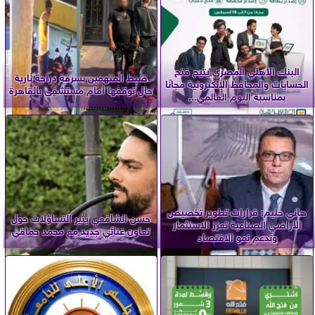
البنك الأهلي المصري يتيح فتح
ضبط المتهمين بسرقة دراجة نارية
الحسابات والمحافظ الإلكترونية مجانًا
حال توقفها أمام مستشفى بالقاهرة
بمناسبة اليوم العالمي...
هاني حليم: قرارات تطوير تخصيص
حسن الشافعي يثير التساؤلات حول
الأراضي الصناعية تعزز الاستثمار
تعاون غنائي جديد مع محمد حماقي
وتدعم نمو الاقتصاد