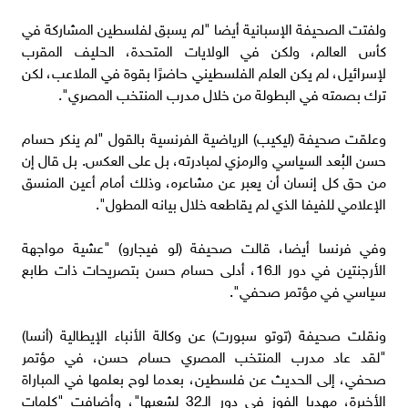
ولفتت الصحيفة الإسبانية أيضا "لم يسبق لفلسطين المشاركة في
كأس العالم، ولكن في الولايات المتحدة، الحليف المقرب
لإسرائيل، لم يكن العلم الفلسطيني حاضرًا بقوة في الملاعب، لكن
ترك بصمته في البطولة من خلال مدرب المنتخب المصري".
وعلقت صحيفة (ليكيب) الرياضية الفرنسية بالقول "لم ينكر حسام
حسن البُعد السياسي والرمزي لمبادرته، بل على العكس. بل قال إن
من حق كل إنسان أن يعبر عن مشاعره، وذلك أمام أعين المنسق
الإعلامي للفيفا الذي لم يقاطعه خلال بيانه المطول".
وفي فرنسا أيضا، قالت صحيفة (لو فيجارو) "عشية مواجهة
الأرجنتين في دور الـ16، أدلى حسام حسن بتصريحات ذات طابع
سياسي في مؤتمر صحفي".
ونقلت صحيفة (توتو سبورت) عن وكالة الأنباء الإيطالية (أنسا)
"لقد عاد مدرب المنتخب المصري حسام حسن، في مؤتمر
صحفي، إلى الحديث عن فلسطين، بعدما لوح بعلمها في المباراة
الأخيرة، مهديا الفوز في دور الـ32 لشعبها"، وأضافت "كلمات