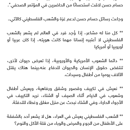
حسام حسن لاقت استحسانًا من الحاضرين في المؤتمر الصحفي".
وجاءت رسائل حسام حسن لدعم غزة والشعب الفلسطيني كالآتي..
** كل منا له مشاعر، إذا وُجد فرد في العالم لم يشعر بالشعب
الفلسطيني لا أعتبره إنسانا مهما كانت هويته، إذا كان عربيا أو
أوروبيا أو أمريكيا
** دائما الشعوب الأمريكية والأوروبية، إذا تعرض حيوان لأذى،
تنتفض حقوق الإنسان والحيوان للدفاع عنه.بينما هناك يقتل
الآلاف يوميا من أطفال وسيدات.
** نعيش في تكييف وقصور وشقق ورفاهية، ويعيش أطفال
وشعوب في الخيام أثناء الصيف أو الشتاء، نريد التكييف في
الأجواء الحارة، وفي الشتاء نبحث عن منزل مغلق وغطاء للتدفئة.
** الشعب الفلسطيني يعيش في العراء، هل لا يشعر أحد بالشفقة
على الأطفال من الجوع والمرض والوباء من قلة الأكل والنوم؟