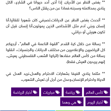
** بغض النظر عن الأديان. إذا أذى أحد حيوانا في الشارع، الكل
ينادي بمحاكمته وسجنه.فماذا عن من يقتل الناس؟
** أتحدث بغض النظر عن الديانات.تصرفي كان شعورا تلقائيا.أنا
إنسان وبني آدم مثل الأشخاص الذين يموتون.أنا إنسان قبل أن
تكون هويتي أو ديانتي.
** رسالة من خلال كرة القدم "القوة الناعمة في العالم"، أرجوكم
كل الرياضيين والإعلاميين من مختلف الديانات والجنسيات، انقلوا
رسالة من كأس العالم مفادها (اتركوا الشعب الفلسطيني يعيش..
إنهم يريدون العيش فقط).
** مثلما ينادي الفيفا بشعارات الاحترام والعدل.نريد العدل في
الحياة واحترام للإنسان.وعدل من أجل أن تعيش الشعوب.
كأس العالم
رياضة
مباريات
أخبار الرياضة
أخبار اليوم
هي وهما