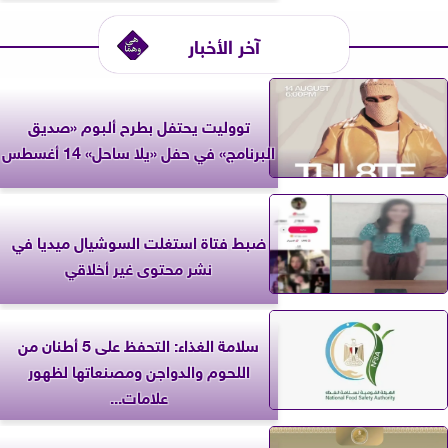
آخر الأخبار
تووليت يحتفل بطرح ألبوم «صديق
البرنامج» في حفل «يلا ساحل» 14 أغسطس
ضبط فتاة استغلت السوشيال ميديا في
نشر محتوى غير أخلاقي
سلامة الغذاء: التحفظ على 5 أطنان من
اللحوم والدواجن ومصنعاتها لظهور
علامات...