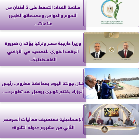
سلامة الغذاء: التحفظ على 5 أطنان من
اللحوم والدواجن ومصنعاتها لظهور
علامات...
وزيرا خارجية مصر وتركيا يؤكدان ضرورة
الوقف الفوري للتصعيد في الأراضي
الفلسطينية...
خلال جولته اليوم بمحافظة مطروح.. رئيس
الوزراء يفتتح كوبري روميل بعد تطويره.....
الإسماعيلية تستضيف فعاليات الموسم
الثاني من مشروع «دولة التلاوة»