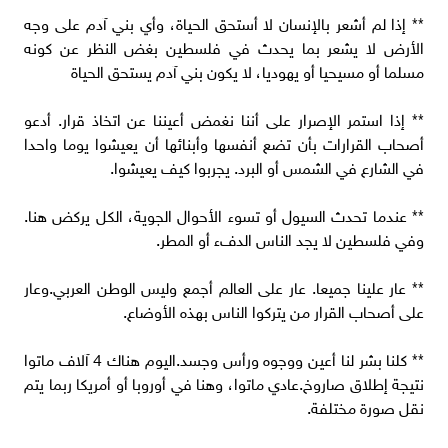
** إذا لم أشعر بالإنسان لا أستحق الحياة، وأي بني آدم على وجه
الأرض لا يشعر بما يحدث في فلسطين بغض النظر عن كونه
مسلما أو مسيحيا أو يهوديا، لا يكون بني آدم يستحق الحياة
** إذا استمر الإصرار على أننا نغمض أعيننا عن اتخاذ قرار. أدعو
أصحاب القرارات بأن تضع أنفسها وأبنائها أن يعيشوا يوما واحدا
في الشارع في الشمس أو البرد. يجربوا كيف يعيشوا.
** عندما تحدث السيول أو تسوء الأحوال الجوية، الكل يركض هنا.
وفي فلسطين لا يجد الناس الدفء أو المطر.
** عار علينا جميعا. عار على العالم أجمع وليس الوطن العربي.وعار
على أصحاب القرار من يتركوا الناس بهذه الأوضاع.
** كلنا بشر لنا أعين ووجوه ورأس وجسد.اليوم هناك 4 آلاف ماتوا
نتيجة إطلاق صاروخ.عادي ماتوا، وهنا في أوروبا أو أمريكا ربما يتم
نقل صورة مختلفة.