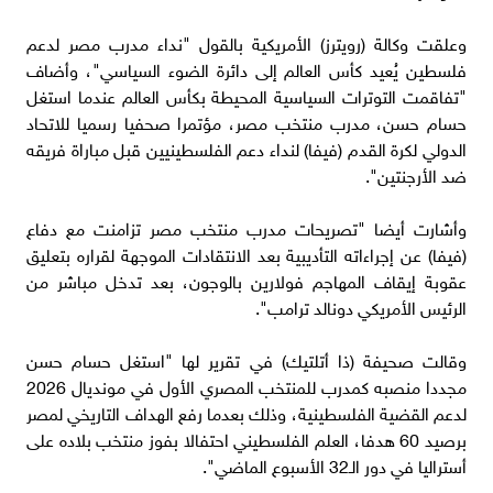
وعلقت وكالة (رويترز) الأمريكية بالقول "نداء مدرب مصر لدعم
فلسطين يُعيد كأس العالم إلى دائرة الضوء السياسي"، وأضاف
"تفاقمت التوترات السياسية المحيطة بكأس العالم عندما استغل
حسام حسن، مدرب منتخب مصر، مؤتمرا صحفيا رسميا للاتحاد
الدولي لكرة القدم (فيفا) لنداء دعم الفلسطينيين قبل مباراة فريقه
ضد الأرجنتين".
وأشارت أيضا "تصريحات مدرب منتخب مصر تزامنت مع دفاع
(فيفا) عن إجراءاته التأديبية بعد الانتقادات الموجهة لقراره بتعليق
عقوبة إيقاف المهاجم فولارين بالوجون، بعد تدخل مباشر من
الرئيس الأمريكي دونالد ترامب".
وقالت صحيفة (ذا أتلتيك) في تقرير لها "استغل حسام حسن
مجددا منصبه كمدرب للمنتخب المصري الأول في مونديال 2026
لدعم القضية الفلسطينية، وذلك بعدما رفع الهداف التاريخي لمصر
برصيد 60 هدفا، العلم الفلسطيني احتفالا بفوز منتخب بلاده على
أستراليا في دور الـ32 الأسبوع الماضي".