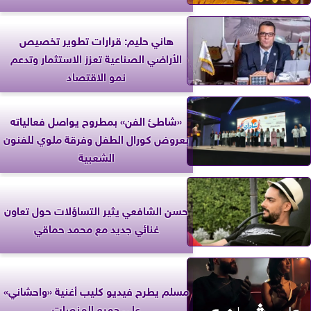
هاني حليم: قرارات تطوير تخصيص
الأراضي الصناعية تعزز الاستثمار وتدعم
نمو الاقتصاد
«شاطئ الفن» بمطروح يواصل فعالياته
بعروض كورال الطفل وفرقة ملوي للفنون
الشعبية
حسن الشافعي يثير التساؤلات حول تعاون
غنائي جديد مع محمد حماقي
مسلم يطرح فيديو كليب أغنية «واحشاني»
على جميع المنصات