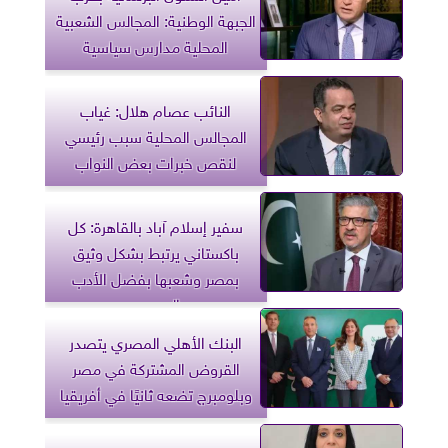
الجبهة الوطنية: المجالس الشعبية
المحلية مدارس سياسية
النائب عصام هلال: غياب
المجالس المحلية سبب رئيسي
لنقص خبرات بعض النواب
سفير إسلام آباد بالقاهرة: كل
باكستاني يرتبط بشكل وثيق
بمصر وشعبها بفضل الأدب
المصري
البنك الأهلي المصري يتصدر
القروض المشتركة في مصر
وبلومبرج تضعه ثانيًا في أفريقيا