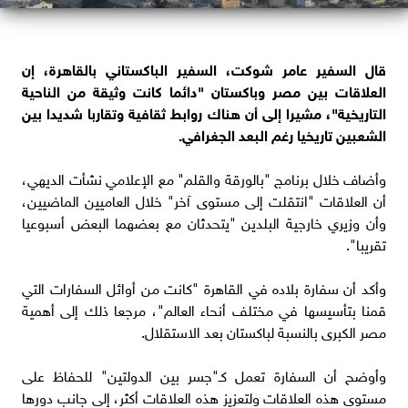
قال السفير عامر شوكت، السفير الباكستاني بالقاهرة، إن
العلاقات بين مصر وباكستان "دائما كانت وثيقة من الناحية
التاريخية"، مشيرا إلى أن هناك روابط ثقافية وتقاربا شديدا بين
الشعبين تاريخيا رغم البعد الجغرافي.
وأضاف خلال برنامج "بالورقة والقلم" مع الإعلامي نشأت الديهي،
أن العلاقات "انتقلت إلى مستوى آخر" خلال العاميين الماضيين،
وأن وزيري خارجية البلدين "يتحدثان مع بعضهما البعض أسبوعيا
تقريبا".
وأكد أن سفارة بلاده في القاهرة "كانت من أوائل السفارات التي
قمنا بتأسيسها في مختلف أنحاء العالم"، مرجعا ذلك إلى أهمية
مصر الكبرى بالنسبة لباكستان بعد الاستقلال.
وأوضح أن السفارة تعمل كـ"جسر بين الدولتين" للحفاظ على
مستوى هذه العلاقات ولتعزيز هذه العلاقات أكثر، إلى جانب دورها