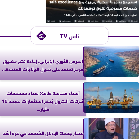
ناس TV
الحرس الثوري الإيراني: إعادة فتح مضيق
هرمز تعتمد على قبول الولايات المتحدة...
أستاذ هندسة طاقة: سداد مستحقات
شركات البترول يُحفز استثمارات بقيمة 19
مليار...
مختار جمعة: الإذلال المُتعمد في غزة أشد