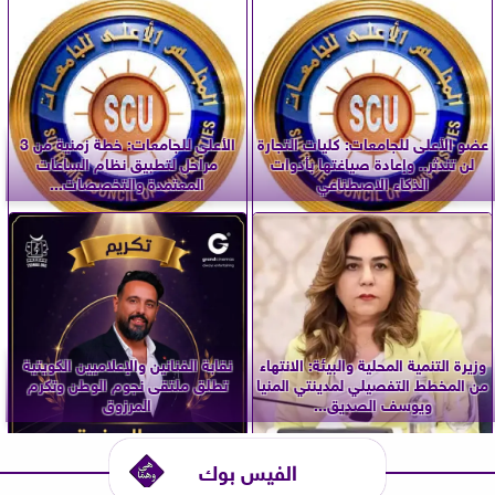
عضو الأعلى للجامعات: كليات التجارة
الأعلى للجامعات: خطة زمنية من 3
لن تندثر.. وإعادة صياغتها بأدوات
مراحل لتطبيق نظام الساعات
الذكاء الاصطناعي
المعتمدة والتخصصات...
وزيرة التنمية المحلية والبيئة: الانتهاء
نقابة الفنانين والإعلاميين الكويتية
من المخطط التفصيلي لمدينتي المنيا
تطلق ملتقى نجوم الوطن وتكرم
ويوسف الصديق...
المرزوق
الفيس بوك