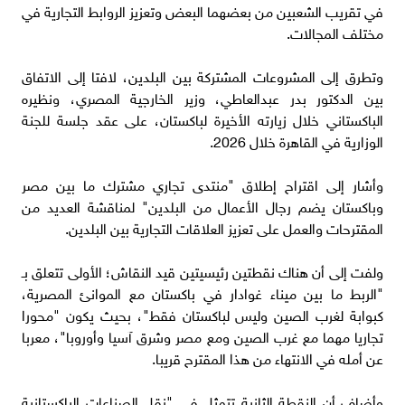
في تقريب الشعبين من بعضهما البعض وتعزيز الروابط التجارية في
مختلف المجالات.
وتطرق إلى المشروعات المشتركة بين البلدين، لافتا إلى الاتفاق
بين الدكتور بدر عبدالعاطي، وزير الخارجية المصري، ونظيره
الباكستاني خلال زيارته الأخيرة لباكستان، على عقد جلسة للجنة
الوزارية في القاهرة خلال 2026.
وأشار إلى اقتراح إطلاق "منتدى تجاري مشترك ما بين مصر
وباكستان يضم رجال الأعمال من البلدين" لمناقشة العديد من
المقترحات والعمل على تعزيز العلاقات التجارية بين البلدين.
ولفت إلى أن هناك نقطتين رئيسيتين قيد النقاش؛ الأولى تتعلق بـ
"الربط ما بين ميناء غوادار في باكستان مع الموانئ المصرية،
كبوابة لغرب الصين وليس لباكستان فقط"، بحيث يكون "محورا
تجاريا مهما مع غرب الصين ومع مصر وشرق آسيا وأوروبا"، معربا
عن أمله في الانتهاء من هذا المقترح قريبا.
وأضاف أن النقطة الثانية تتمثل في "نقل الصناعات الباكستانية