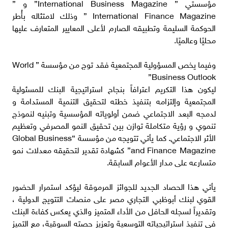
مؤسستي ” International Business Magazine” و ”
International Finance Magazine ” وذلك لامتثاله بأُطر
الحوكمة السليمة وتطبيقه الصارم لأعلى المعايير المتعارف عليها
محليًا وعالميًا.
وفيما يخص المسؤولية المجتمعية فقد توج من مؤسسة ” World
Business Outlook”
ليكون هذا التكريم اعترافاً بنجاح استراتيجية البنك للمسئولية
المجتمعية وإلتزامه بتنفيذ خطته لتحقيق التنمية المستدامة و
لدمجه البعد الاجتماعي ضمن أولوياته المؤسسية وتبنيه لنموذج
تنموي و رؤية متكاملة توازن بين تحقيق النمو المصرفي وتعظيم
الأثر الاجتماعي. كما يأتي تتويجه من مؤسسة “Global Business
and Finance Magazine” كشهادة تقدير لتحقيقه معدلات نمو
متسارعه على مدار الأعوام السابقة.
يأتي هذا الحصاد الجديد للجوائز المرموقة ليؤكد استمرار الحضور
القوي لبنك أبوظبي التجاري مصر على منصات التتويج الدولية ،
وتقديراً لسجله الحافل من الأداء المتميز والذي يعكس كفاءة البنك
في تنفيذ استراتيجياته التوسعية وتعزيز حصته السوقية، مع التميز