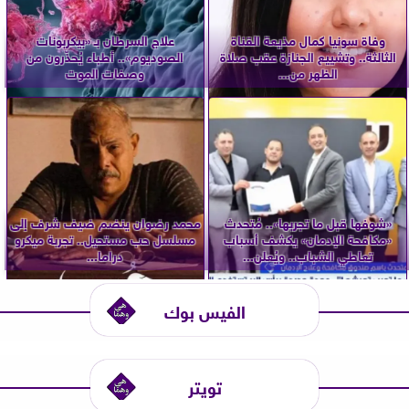
وفاة سونيا كمال مذيعة القناة
علاج السرطان بـ «بيكربونات
الثالثة.. وتشييع الجنازة عقب صلاة
الصوديوم».. أطباء يُحذّرون من
الظهر من...
وصفات الموت
«شوفها قبل ما تجربها».. مُتحدث
محمد رضوان ينضم ضيف شرف إلى
«مكافحة الإدمان» يكشف أسباب
مسلسل حب مستحيل.. تجربة ميكرو
تعاطي الشباب.. ويُعلن...
دراما...
الفيس بوك
تويتر