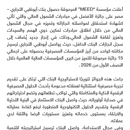
أعلنت مؤسسة “MEED” المرموقة حصول بنك أبوظبي التجاري –
مصر على جائزة الأفضل في مبادرات الشمول المالي والتي تأتي
كشهادة استحقاق لمواصلته انجازاته وتميزه في مجال الشمول
المالي من خلال اطلاق مبادرات تمكين ذوي الهمم والسيدات
وتعزيز ثقافة الشمول المالي.وذلك في إنجاز جديد يُضاف إلى
سجل انجازات البنك الحافل، حيث يواصل أبوظبي التجاري ترسيخ
مكانته كواحد من أبرز المؤسسات المصرفية بحصوله على اجمالي
15 جائزة مرموقة للتميز من كبرى المؤسسات المالية العالمية خلال
النصف الأول من 2026 .
جاءت هذه الجوائز تتويجًا لاستراتيجية البنك التي ترتكز على تقديم
تجربة مصرفية استثنائية لعملائه مدعومة بأحدث الحلول المصرفية
الرقمية الذكية والمتكاملة والتي تواكب تطلعاتهم وتضع احتياجاتهم
في صدارة أولوياته. حيث واصل البنك الاستثمار في البنية التحتية
الرقمية وتقديم الحلول التكنولوجية المتطورة لرفع كفاءة عملياته
والارتقاء بمستوى خدماته وتعزيز مستويات الرضا والثقة لدي
عملائه.
وفي مجال الاستدامة، واصل البنك ترسيخ استراتيجيته للتنمية