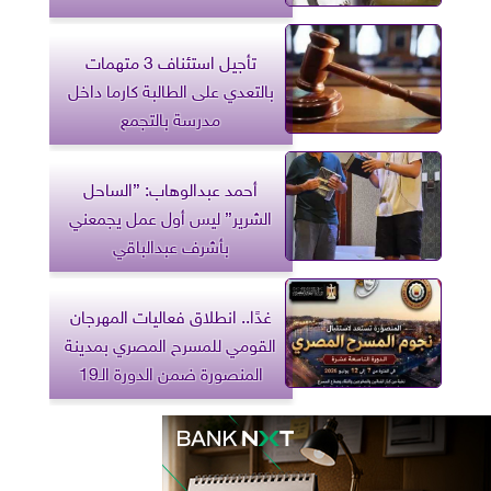
تأجيل استئناف 3 متهمات
بالتعدي على الطالبة كارما داخل
مدرسة بالتجمع
أحمد عبدالوهاب: ”الساحل
الشرير” ليس أول عمل يجمعني
بأشرف عبدالباقي
غدًا.. انطلاق فعاليات المهرجان
القومي للمسرح المصري بمدينة
المنصورة ضمن الدورة الـ19