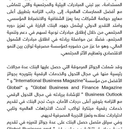
المستدامة، عبر تبني المبادرات البيئية والمجتمعية والتي تتماشى
مع أفضل الممارسات العالمية، إلى جانب التزامه بتطبيق أعلى
معايير حوكمة الشركات بما يعزز الشفافية والانضباط المؤسسي.
وامتد التقدير الدولي ليشمل جهود البنك البارزة في تعزيز دوره
المجتمعي من خلال إطلاق مبادرات نوعية تسهم في دعم وتنمية
المجتمع، فضلًا عن مواصلة ريادته في اطلاق مبادرات الشمول
المالي، وهو ما عزز من حضوره كمؤسسة مصرفية توازن بين النمو
الاقتصادي وتعظيم الأثر المجتمعي.
وقد شملت الجوائز المرموقة التي حصل عليها البنك عدة مجالات
رئيسية منها في مجال التحول والخدمات الرقمية بتتويجه بجوائز
الأفضل من مؤسسة”International Business Magazine” و ”
Global Business and Finance Magazine” و “Global
Business Outlook ” للإشادة بريادته في مجال التحول الرقمي
مع التزامه بتوفير أعلى درجات الأمان. حيث نجح البنك في تقديم
خدمات رقمية مبتكرة تواكب أحدث الاتجاهات العالميه وتلبي
احتياجات عملاءه وتعزز التجربة المصرفية لديهم.
وفي سياق متصل حصل البنك على عدة جوائز لتميزه في تقديم
تجربة عملاء استثنائية من مؤسسات ” Global Business and