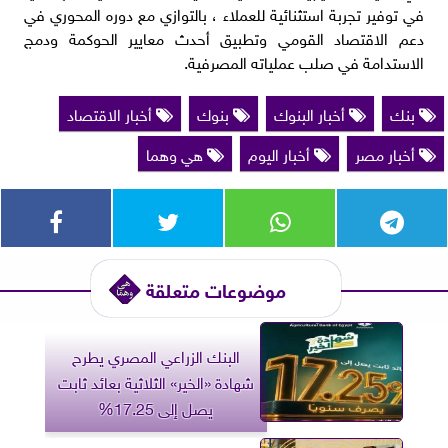
في توفير تجربة استثنائية للعملاء ، بالتوازي مع دوره المحوري في
دعم الاقتصاد القومي وتطبيق أحدث معايير الحوكمة ودمج
الاستدامة في صلب عملياته المصرفية.
بنك
أخبار البنوك
بنوك
أخبار الاقتصاد
أخبار مصر
أخبار اليوم
هي وهما
موضوعات متعلقة
البنك الزراعي المصري يطرح
شهادة «الخير» الثلاثية بعائد ثابت
يصل إلى 17.25%