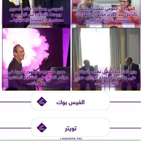
المهرجان القومي للمسرح يحتفي
السيسي يستقبل ملك البحرين
بالراحل عبد العزيز مخيون.. شهادات
ويبحث التعاون بين البلدين و
تستعيد تجربته الرائدة...
مستجدات القضايا الإقليمية...
وزير الخارجية يلتقي نظيره العراقي
عمرو سليم مع جمهور الأوبرا في
على هامش الاجتماع الوزاري حول
عوالم النغم على المسرح المكشوف
القدس في...
بمهرجان...
الفيس بوك
تويتر
Tweets by