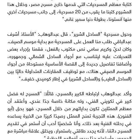
كتابة معظم المسرحيات التي قدمها خارج مسرح مصر، وخلال هذا
المشروع كتبنا ما يقرب من 20 مسرحية، إلى جانب مسرحيات آخري
منها آنستونا، بطولة دنيا سمير غانم."
وحول مسرحية "الساحل الشرير"، قال عبدالوهاب: "الأستاذ أشرف
عبدالباقي طلب منا العمل على المسرحية مع بداية موسم الصيف.
وكان لديّ وكريم سامي نص مكتوب بالفعل، فقمنا بإجراء بعض
التعديلات عليه ليتناسب مع أجواء الساحل الشمالي وجمهوره،
وأضافنا تفاصيل جديدة إلى القصة الأساسية مستوحاة من أجواء
الموسم الصيفي هناك، مع توظيف المقارنات المتداولة حاليًا بين
(الساحل الطيب) و(الساحل الشرير) في إطار كوميدي خفيف."
وأكد عبدالوهاب ارتباطه الكبير بالمسرح، قائلًا: "المسرح له فضل
كبير في تكويني الفني، وله مكانة خاصة جدًا عندي. وأعتقد أن
معظم الممثلين تكون بداياتهم من خلال المسرح، فهو بحق (أبو
الفنون). هذه التجربة تمنح الممثل رصيدًا كبيرًا من الخبرة يساعده
في رحلته الفنية بعد ذلك. وأنا شخصيًا أحب أن أستمر في تقديم
المسرح دائمًا، لأنه يجدد طاقتي باستمرار، ويخلق علاقة مباشرة مع
الجمهور، وأستمتع جدًا بردود أفعالهم اللحظية."