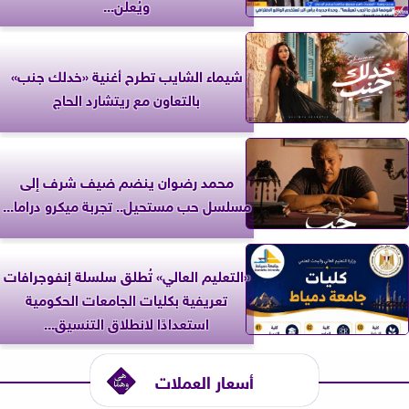
ويُعلن...
شيماء الشايب تطرح أغنية «خدلك جنب»
بالتعاون مع ريتشارد الحاج
محمد رضوان ينضم ضيف شرف إلى
مسلسل حب مستحيل.. تجربة ميكرو دراما...
«التعليم العالي» تُطلق سلسلة إنفوجرافات
تعريفية بكليات الجامعات الحكومية
استعدادًا لانطلاق التنسيق...
أسعار العملات