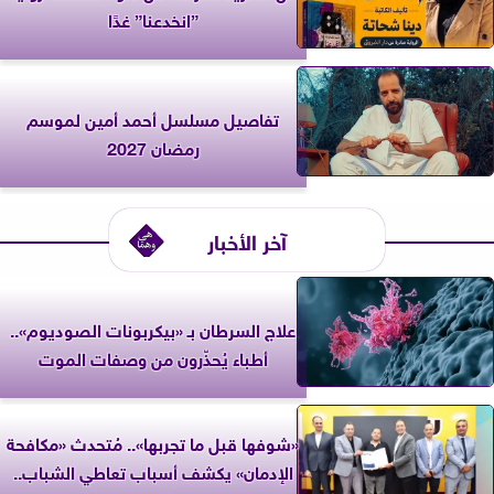
”انخدعنا” غدًا
تفاصيل مسلسل أحمد أمين لموسم
رمضان 2027
آخر الأخبار
علاج السرطان بـ «بيكربونات الصوديوم»..
أطباء يُحذّرون من وصفات الموت
«شوفها قبل ما تجربها».. مُتحدث «مكافحة
الإدمان» يكشف أسباب تعاطي الشباب..