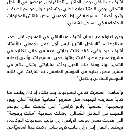
أشرف عبدالباقي، ومن المقرر أن تنطلق أولى عروضها في الساحل
الشمالي يومي 9 و10 يوليو الجاري، وتستمر طوال موسم الصيف،
وتدور أحداث المسرحية في إطار كوميدي ساخر، يناقش المفارقات
الاجتماعية في الساحل الشمالي.
وعن تعاونه مع الفنان أشرف عبدالباقي في المسرح، قال أحمد
عبدالوهاب: "الساحل الشرير ليس أول عمل يجمعني بالأستاذ
أشرف عبدالباقي، فقد كانت بدايتي معه من خلال الكتابة في
مشروع مسرح مصر.. كتبت وقتها إحدى المسرحيات، وأبدى إعجابه
الشديد بها، ومنذ ذلك الحين بدأت مشاركتي بشكل دائم في
مسرح مصر، بداية من الموسم الخامس، ثم شاركت في كتابة
الموسم السادس بالكامل"
وأضاف: "استمرت كتابتي لمسرحياته بعد ذلك، إذ كان يطلب منا
كتابة مشاريعه الجديدة، مثل مشروع "صباحية مباركة" لعلي ربيع،
ومسرحية "شمسية وأربع كراسي" التي عُرضت خلال موسم
الصيف في الساحل الشمالي، وكذلك مسرحية "مثلث برهومة"
التي قُدمت ضمن موسم الرياض، إلى جانب مسرحيات اللوكاندة،
ويمكنني القول إنني، إلى جانب كريم سامي، كنت جزءًا أساسيًا من