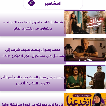
المشاهير
شيماء الشايب تطرح أغنية «خدلك جنب»
بالتعاون مع ريتشارد الحاج
محمد رضوان ينضم ضيف شرف إلى
مسلسل حب مستحيل.. تجربة ميكرو دراما...
وقف عرض فيلم الست بعد طلب أسرة أم
كلثوم.. الحكم 7 أكتوير
كل ما تريد معرفته عن ندوة مناقشة رواية