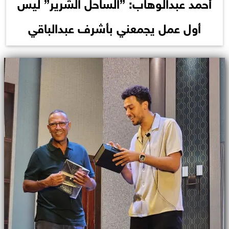
أحمد عبدالوهاب: ”الساحل الشرير” ليس
أول عمل يجمعني بأشرف عبدالباقي