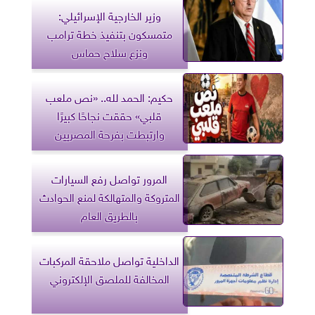
وزير الخارجية الإسرائيلي:
متمسكون بتنفيذ خطة ترامب
ونزع سلاح حماس
حكيم: الحمد لله.. «نص ملعب
قلبي» حققت نجاحًا كبيرًا
وارتبطت بفرحة المصريين
المرور تواصل رفع السيارات
المتروكة والمتهالكة لمنع الحوادث
بالطريق العام
الداخلية تواصل ملاحقة المركبات
المخالفة للملصق الإلكتروني