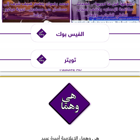
«شوفها قبل ما تجربها».. مُتحدث
محمد رضوان ينضم ضيف شرف إلى
«مكافحة الإدمان» يكشف أسباب
مسلسل حب مستحيل.. تجربة ميكرو
تعاطي الشباب.. ويُعلن...
دراما...
الفيس بوك
تويتر
Tweets by
هي وهما، الإعلامية أميرة عبيد