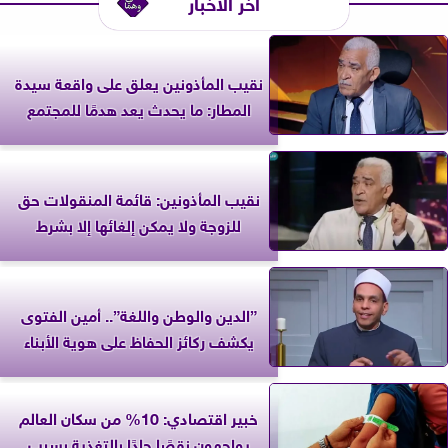
آخر الأخبار
نقيب المأذونين يعلق على واقعة سيدة
المطار: ما يحدث يعد هدمًا للمجتمع
نقيب المأذونين: قائمة المنقولات حق
للزوجة ولا يمكن إلغائها إلا بشرط
”الدين والوطن واللغة”.. أمين الفتوى
يكشف ركائز الحفاظ على هوية الأبناء
خبير اقتصادي: 10% من سكان العالم
يواجهون نقصًا حادًا بالتغذية بسبب