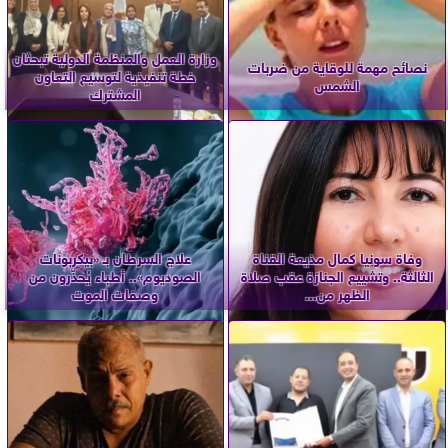
وزارة العمل والمنظمة الدولية تبحثان
نصائح مهمة للوقاية من ضربات
خطة تنفيذية لتوسيع التعاون
الشمس
المشترك
وفاة سونيا كمال مذيعة القناة
علاج السرطان بـ «بيكربونات
الثالثة.. وتشييع الجنازة عقب صلاة
الصوديوم».. أطباء يُحذّرون من
الظهر من...
وصفات الموت