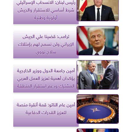
رئيس لبنان: الانسحاب الإسرائيلي
شرط أساسي للاستقرار والجيش
أولوية وطنية
ترامب: قضينا علي الجيش
الإيراني ولن نسمح لهم بإمتلاك
سلاح نووي
أمين جامعة الدول ووزير الخارجية
يؤكدان أهمية تعزيز العمل العربي
المشترك ودعم استقرار المنطقة
أمين عام الناتو: قمة أنقرة منصة
لتعزيز القدرات الدفاعية