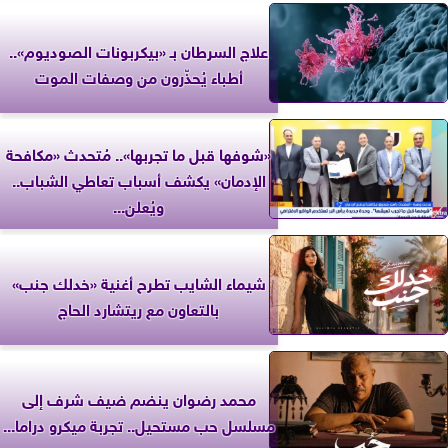
علاج السرطان بـ «بيكربونات الصوديوم»..
أطباء يُحذّرون من وصفات الموت
«شوفها قبل ما تجربها».. مُتحدث «مكافحة
الإدمان» يكشف أسباب تعاطي الشباب..
ويُعلن...
شيماء الشايب تطرح أغنية «خدلك جنب»
بالتعاون مع ريتشارد الحاج
محمد رضوان ينضم ضيف شرف إلى
مسلسل حب مستحيل.. تجربة ميكرو دراما...