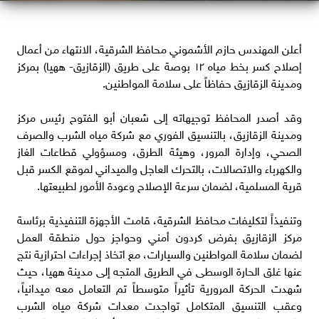
​أعلن المهندس حازم الأشموني محافظ الشرقية، الانتهاء من أعمال
إصلاح كسر بخط مياه ١٢ بوصة على طريق (الزقازيق- ههيا) بمركز
ومدينة الزقازيق حفاظاً على سلامة المواطنين.
وقد أصدر المحافظ توجيهاته إلى شعبان أبو الفتوح رئيس مركز
ومدينة الزقازيق، بالتنسيق الفوري مع شركة مياه الشرب والصرف
الصحي، وإدارة المرور، وهيئة الطرق، ومسؤولي قطاعات الغاز
والكهرباء والاتصالات، بالتحرك العاجل والميداني لموقع الكسر قبل
قرية المسلمية، لضمان سرعة الإصلاح وعودة الأمور لطبيعتها.
​وتنفيذاً لتكليفات محافظ الشرقية، قامت الأجهزة التنفيذية برئاسة
مركز الزقازيق بفرض كردون أمني وحواجز حول منطقة العمل
لضمان سلامة المواطنين والسيارات، مع اتخاذ إجراءات احترازية نتج
عنها غلق الحارة الوسطى في الطريق المتجه إلى مدينة ههيا، حيث
شهدت الحركة المرورية تأثيراً متوسطاً تم التعامل معه ميدانياً،
وعقب التنسيق المتكامل تواجدت معدات شركة مياه الشرب