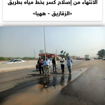
​الانتهاء من إصلاح كسر بخط مياه بطريق
«الزقازيق - ههيا»