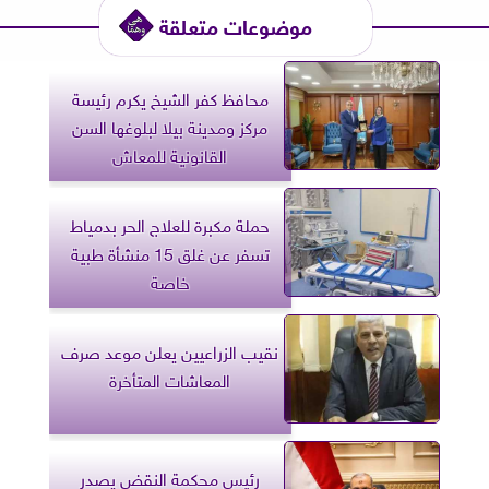
موضوعات متعلقة
محافظ كفر الشيخ يكرم رئيسة
مركز ومدينة بيلا لبلوغها السن
القانونية للمعاش
حملة مكبرة للعلاج الحر بدمياط
تسفر عن غلق 15 منشأة طبية
خاصة
نقيب الزراعيين يعلن موعد صرف
المعاشات المتأخرة
رئيس محكمة النقض يصدر