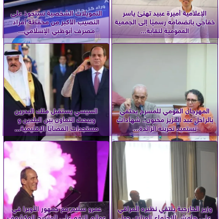
الإعلامية أميرة عبيد تهنئ ياسر
التمويلات الشخصية تستحوذ على
خفاجي بانضمامه رسميًا إلى الجمعية
النصيب الأكبر من محفظة أفراد
العمومية لنقابة...
مصرف أبوظبي الإسلامي...
المهرجان القومي للمسرح يحتفي
السيسي يستقبل ملك البحرين
بالراحل عبد العزيز مخيون.. شهادات
ويبحث التعاون بين البلدين و
تستعيد تجربته الرائدة...
مستجدات القضايا الإقليمية...
وزير الخارجية يلتقي نظيره العراقي
عمرو سليم مع جمهور الأوبرا في
على هامش الاجتماع الوزاري حول
عوالم النغم على المسرح المكشوف